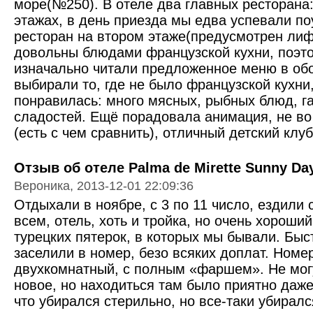
море(№250). В отеле два главных ресторана
этажах, в день приезда мы едва успевали по
ресторан на втором этаже(предусмотрен лифт
довольны блюдами французской кухни, поэт
изначально читали предложенное меню в обо
выбирали то, где не было французской кухни,
понравилась: много мясных, рыбных блюд, г
сладостей. Ещё порадовала анимация, не во 
(есть с чем сравнить), отличный детский клуб
Отзыв об отеле Palma de Mirette Sunny Day
Вероника, 2013-12-01 22:09:36
Отдыхали в ноябре, с 3 по 11 число, ездили
всем, отель, хоть и тройка, но очень хороши
турецких пятерок, в которых мы бывали. Быс
заселили в номер, безо всяких доплат. Номе
двухкомнатный, с полным «фаршем». Не могу
новое, но находиться там было приятно даже
что убирался стерильно, но все-таки убирал