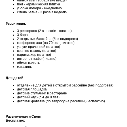
балкон или терраса (не везде)
пол - керамическая плитка
уборка номера - ежедневно
смена белья - 3 раза в неделю
Территория:
3 ресторана (2 a la carte - платно)
3 бара
2 открытых бассейна (без подогрева)
конференц-зал (на 70 чел., платно)
услуги прачечной (платно)
врач по вызову (платно)
парикмахер (платно)
интернет-кафе (платно)
обмен валюты
магазины
Для детей
отделение для детей в открытом бассейне (без подогрева)
детская площадка
детские стульчики в ресторане
детский клуб (с 4 до 8 лет)
детская кроватка (по запросу на ресепшн, бесплатно)
Развлечения и Спорт
Бесплатно: