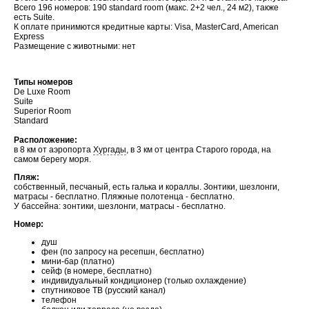
Всего 196 номеров: 190 standard room (макс. 2+2 чел., 24 м2), также
есть Suite.
К оплате принимются кредитные карты: Visa, MasterCard, American
Express
Размещение с животными: нет
Типы номеров
De Luxe Room
Suite
Superior Room
Standard
Расположение:
в 8 км от аэропорта
Хургады
, в 3 км от центра Старого города, на
самом берегу моря.
Пляж:
собственный, песчаный, есть галька и кораллы. Зонтики, шезлонги,
матрасы - бесплатно. Пляжные полотенца - бесплатно.
У бассейна: зонтики, шезлонги, матрасы - бесплатно.
Номер:
душ
фен (по запросу на ресепшн, бесплатно)
мини-бар (платно)
сейф (в номере, бесплатно)
индивидуальный кондиционер (только охлаждение)
спутниковое TВ (русский канал)
телефон