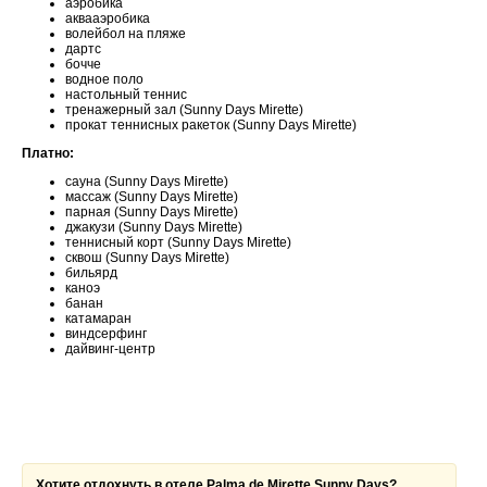
аэробика
аквааэробика
волейбол на пляже
дартс
бочче
водное поло
настольный теннис
тренажерный зал (Sunny Days Mirette)
прокат теннисных ракеток (Sunny Days Mirette)
Платно:
сауна (Sunny Days Mirette)
массаж (Sunny Days Mirette)
парная (Sunny Days Mirette)
джакузи (Sunny Days Mirette)
теннисный корт (Sunny Days Mirette)
сквош (Sunny Days Mirette)
бильярд
каноэ
банан
катамаран
виндсерфинг
дайвинг-центр
Хотите отдохнуть в отеле Palma de Mirette Sunny Days?