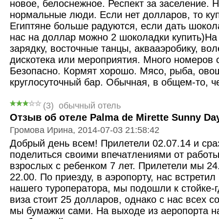
новое, белоснежное. Респект за заселение. 
нормальные люди. Если нет долларов, то ку
Египтяне больше радуются, если дать шокола
нас на доллар можно 2 шоколадки купить)На
зарядку, восточные танцы, аквааэробику, во
дискотека или мероприятия. Много номеров 
Безопасно. Кормят хорошо. Мясо, рыба, овощ
круглосуточный бар. Обычная, в общем-то, 
(3)
обычный отель
Отзыв об отеле Palma de Mirette Sunny Day
Громова Ирина, 2014-07-03 21:58:42
Добрый день всем! Прилетели 02.07.14 и сра
поделиться своими впечатлениями от работы 
взрослых с ребенком 7 лет. Прилетели мы 24
22.00. По приезду, в аэропорту, нас встрети
нашего туроператора, мы подошли к стойке-
виза стоит 25 долларов, однако с нас всех с
мы бумажки сами. На выходе из аеропорта н