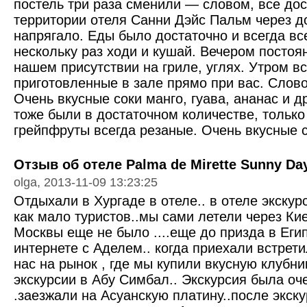
постель три раза сменили — словом, все дос
территории отеля Санни Дэйс Пальм через до
напрягало. Еды было достаточно и всегда все
нескольку раз ходи и кушай. Вечером постоян
нашем присутствии на гриле, углях. Утром вс
приготовленные в зале прямо при вас. Слово
Очень вкусные соки манго, гуава, ананас и д
тоже были в достаточном количестве, только
грейпфруты всегда резаные. Очень вкусные 
Отзыв об отеле Palma de Mirette Sunny Day
olga, 2013-11-09 13:23:25
Отдыхали в Хургаде в отеле.. в отеле экскур
как мало туристов..мы сами летели через Кие
Москвы еще не было ....еще до призда в Еги
интернете с Аделем.. когда приехали встрети
нас на рынок , где мы купили вкусную клубни
экскурсии в Абу Симбал.. Экскурсия была оч
.заезжали на Асуанскую платину..после экск