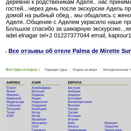
деревню к родственикам Аделя.. нас приним
гостей...через день после экскурсии Адель п
домой на рыбный обед.. мы общались с жено
Аделя..Общение с Аделем украсило наше при
Большое спасибо за шикарную экскурсию..,ww
adel.elnagar tel+2 01227377044 email, kapt
Все отзывы об отеле Palma de Mirette Sun
Все туры и отдых
»
Горящие туры
|
Отдых на море
|
Экскурсионные 
АФРИКА
АЗИЯ
ЕВРОПА
Египет
Азербайджан
Австрия
Кения
Вьетнам
Албания
Мaрокко
Израиль
Андорра
Маврикий
Индия
Болгария
Мадагаскар
Индонезия
Великобритания
Сейшелы
Иордания
Венгрия
Танзания
Камбоджа
Греция
Тунис
Катар
Грузия
ЮАР
Китай
Испания
Малайзия
Италия
Мальдивы
Кипр
Франция
ОАЭ
Мальта
Хорватия
Сингапур
Нидерланды
Черногория