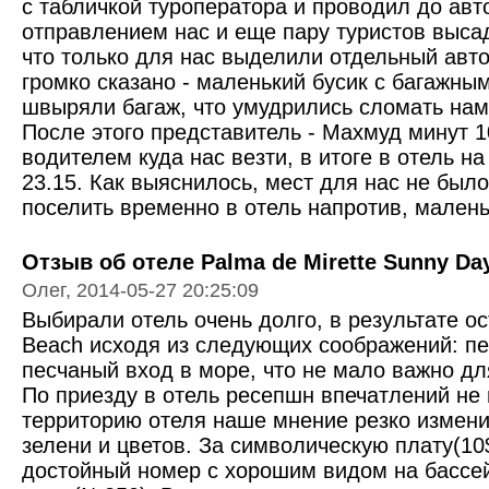
с табличкой туроператора и проводил до ав
отправлением нас и еще пару туристов выса
что только для нас выделили отдельный автоб
громко сказано - маленький бусик с багажным
швыряли багаж, что умудрились сломать нам
После этого представитель - Махмуд минут 1
водителем куда нас везти, в итоге в отель 
23.15. Как выяснилось, мест для нас не был
поселить временно в отель напротив, мален
Отзыв об отеле Palma de Mirette Sunny Day
Олег, 2014-05-27 20:25:09
Выбирали отель очень долго, в результате о
Beach исходя из следующих соображений: пе
песчаный вход в море, что не мало важно д
По приезду в отель ресепшн впечатлений не 
территорию отеля наше мнение резко измени
зелени и цветов. За символическую плату(10
достойный номер с хорошим видом на бассей