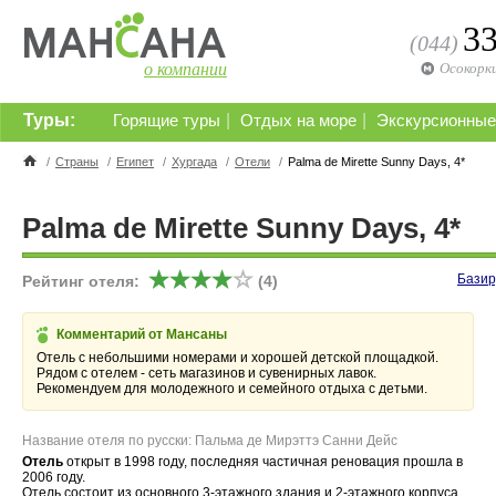
3
(044)
о компании
Осокорк
Туры:
|
|
Горящие туры
Отдых на море
Экскурсионные
/
Страны
/
Египет
/
Хургада
/
Отели
/
Palma de Mirette Sunny Days, 4*
Palma de Mirette Sunny Days, 4*
Базир
Рейтинг отеля:
(4)
Комментарий от Мансаны
Отель с небольшими номерами и хорошей детской площадкой.
Рядом с отелем - сеть магазинов и сувенирных лавок.
Рекомендуем для молодежного и семейного отдыха с детьми.
Название отеля по русски: Пальма де Мирэттэ Санни Дейс
Отель
открыт в 1998 году, последняя частичная реновация прошла в
2006 году.
Отель состоит из основного 3-этажного здания и 2-этажного корпуса.