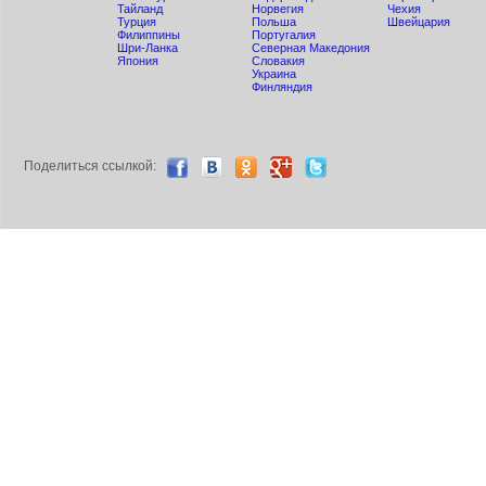
Тайланд
Норвегия
Чехия
Турция
Польша
Швейцария
Филиппины
Португалия
Шри-Ланка
Северная Македония
Япония
Словакия
Украина
Финляндия
Поделиться ccылкой: