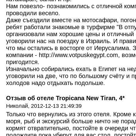
Нам повезло- познакомились с отличной ком
проводили весело.
Даже съездили вместе на мотосафари, погон
ребят работали знакомые в турфирме "В отпус
организовали нам хорошие цены и отличный 
уговорили нас на поездку в Израиль. И прав
что мы остались в восторге от Иерусалима. 
компании - http://www.votpuskegypt.com, воз
пригодится.
Изначально собирались ехать в Египет на не
уговорили на две, что по большому счёту и 
холодов надо отдыхать подольше.
Отзыв об отеле Tropicana New Tiran, 4*
Николай,
2012-12-13 21:49:39
Только что вернулись из этого отеля. Кроме 
моря, рыб и экскурсий больше ничто не пора
кормят отвратительно, постойте в очереди чт
подождите пока уберут для вас стол, постой