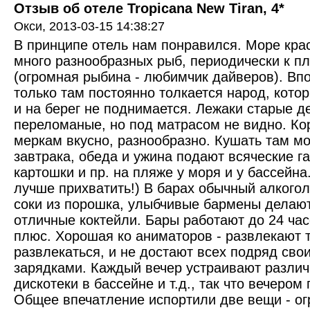
Отзыв об отеле Tropicana New Tiran, 4*
Окси,
2013-03-15 14:38:27
В принципе отель нам понравился. Море крас
много разнообразных рыб, периодически к п
(огромная рыбина - любимчик дайверов). Вп
только там постоянно толкается народ, котор
и на берег не поднимается. Лежаки старые д
переломаные, но под матрасом не видно. Ко
меркам вкусно, разнообразно. Кушать там м
завтрака, обеда и ужина подают всяческие г
картошки и пр. на пляже у моря и у бассейна
лучше прихватить!) В барах обычный алкогол
соки из порошка, улыбчивые бармены делают 
отличные коктейли. Бары работают до 24 час
плюс. Хорошая ко аниматоров - развлекают то
развлекаться, и не достают всех подряд сво
зарядками. Каждый вечер устраивают различ
дискотеки в бассейне и т.д., так что вечером
Общее впечатление испортили две вещи - ог