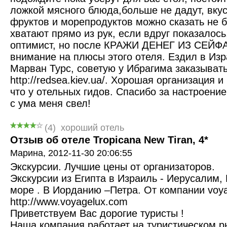
ложкой мясного блюда,больше не дадут, вкус
фруктов и морепродуктов можно сказать не б
хватают прямо из рук, если вдруг показалось,
оптимист, но после КРАЖИ ДЕНЕГ ИЗ СЕЙФА 
внимание на плюсы этого отеля. Ездил в Изр
Марван Турс, советую у Ибрагима заказывать
http://redsea.kiev.ua/. Хорошая организация и
что у отельных гидов. Спасибо за настроение
с ума меня свел!
(
4
)
хороший отель
Отзыв об отеле Tropicana New Tiran, 4*
Mарина,
2012-11-30 20:06:55
Экскурсии. Лучшие цены от организаторов.
Экскурсии из Египта в Израиль - Иерусалим
море . В Иорданию –Петра. От компании voya
http://www.voyagelux.com
Приветствуем Вас дорогие туристы !
Наша компания работает на туристическом р