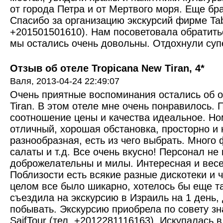
от города Петра и от Мертвого моря. Еще бр
Спасибо за организацию экскурсий фирме Tab
+201501501610). Нам посоветовала обратитьс
мы остались очень довольны. Отдохнули супе
Отзыв об отеле Tropicana New Tiran, 4*
Валя,
2013-04-24 22:49:07
Очень приятные воспоминания остались об о
Tiran. В этом отеле мне очень понравилось.
соотношение цены и качества идеальное. Но
отличный, хорошая обстановка, просторно и 
разнообразная, есть из чего выбрать. Много 
салаты и т.д. Все очень вкусно! Персонал не
доброжелательны и милы. Интересная и вес
Поблизости есть всякие разные дискотеки и ч
целом все было шикарно, хотелось бы еще т
съездила на экскурсию в Израиль на 1 день,
побывать. Экскурсию приобрела по совету з
SaifTour (тел. +2012281116163). Искупалась 