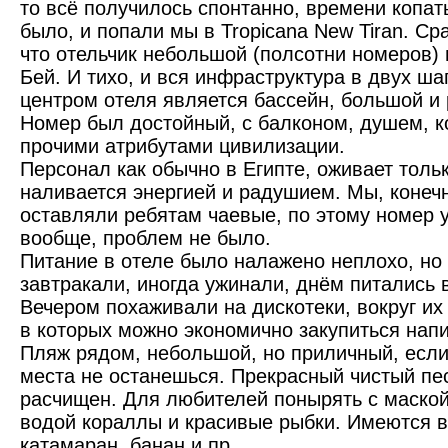
то всё получилось спонтанно, времени копат
было, и попали мы в Tropicana New Tiran. Ср
что отельчик небольшой (полсотни номеров) 
Бей. И тихо, и вся инфраструктура в двух ша
центром отеля является бассейн, большой и
Номер был достойный, с балконом, душем, к
прочими атрибутами цивилизации.
Персонал как обычно в Египте, оживает толь
наливается энергией и радушием. Мы, конечн
оставляли ребятам чаевые, по этому номер у
вообще, проблем не было.
Питание в отеле было налажено неплохо, но 
завтракали, иногда ужинали, днём питались 
Вечером похаживали на дискотеки, вокруг их 
в которых можно экономично закупиться нап
Пляж рядом, небольшой, но приличный, если 
места не останешься. Прекрасный чистый пес
расчищен. Для любителей понырять с маской
водой кораллы и красивые рыбки. Имеются в
катамаран, банан и пр.