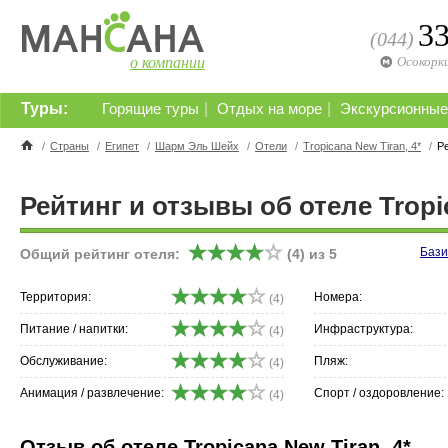
3
(044)
о компании
Осокорк
Туры:
|
|
Горящие туры
Отдых на море
Экскурсионные
/
Страны
/
Египет
/
Шарм Эль Шейх
/
Отели
/
Tropicana New Tiran, 4*
/
Р
Рейтинг и отзывы об отеле Tropic
Бази
Общий рейтинг отеля:
(
4
) из
5
Территория:
Номера:
(4)
Питание / напитки:
Инфраструктура:
(4)
Обслуживание:
Пляж:
(4)
Анимация / развлечение:
Спорт / оздоровление:
(4)
Отзыв об отеле Tropicana New Tiran, 4*