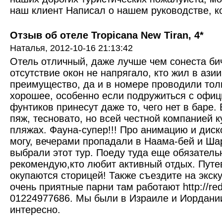
наш клиент Написал о нашем руководстве, к
Отзыв об отеле Tropicana New Tiran, 4*
Наталья,
2012-10-16 21:13:42
Отель отличный, даже лучше чем сонеста би
отсутствие окон не напрягало, кто жил в азии
преимущество, да и в номере проводили тол
хорошее, особенно если подружиться с офиц
фунтиков принесут даже то, чего нет в баре.
пяж, тесновато, но всей честной компанией к
пляжах. Фауна-супер!!! Про анимацию и диско
могу, вечерами пропадали в Наама-бей и Шар
выбрали этот тур. Поеду туда еще обязатель
рекомендую,кто любит активный отдых. Путев
окупаются сторицей! Также съездите на экск
очень приятные парни там работают http://red
01224977686. Мы были в Израиле и Иордании
интересно.