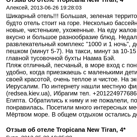
Алексей,
2013-06-26 19:28:03
Шикарный отель!!! Большая, зеленая террито
будто отель стоит на горе. Несколько бассей
новые, чистенькие, ухоженные. На еду жалова
вкусно и большое разнообразие блюд. Недале
развлекательный комплекс "1000 и 1 ночь", 
пешком (минут 5-7). На такси, минут за 10-1
главной тусовочной бухты Наама Бэй.
Пляж отличный, песчаный, в море вход с пон
удобно, когда приезжаешь с маленькими дет
своей красотой, очень теплое и чистое. На э
Иерусалим. По интернету нашли местную фи
(redsea.kiev.ua), Ибрагим тел. +20122497768
Египта. Обратились к ниму и не пожалели, п
понравилась. Посетили много интересных мес
Мёртвом море. В общем отдыхом остались д
Отзыв об отеле Tropicana New Tiran, 4*