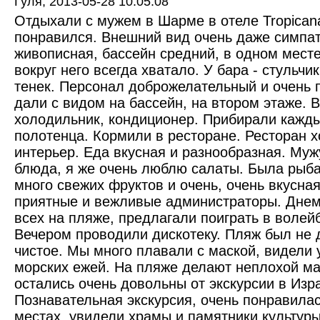
Гуля,
2013-05-28 10:05:08
Отдыхали с мужем в Шарме в отеле Tropicana
понравился. Внешний вид очень даже симпа
живописная, бассейн средний, в одном месте
вокруг него всегда хватало. У бара - стульчи
тенек. Персонал доброжелательный и очень
дали с видом на бассейн, на втором этаже. В
холодильник, кондиционер. Прибирали кажд
полотенца. Кормили в ресторане. Ресторан 
интерьер. Еда вкусная и разнообразная. Му
блюда, я же очень люблю салаты. Была рыба
много свежих фруктов и очень, очень вкусна
приятные и вежливые администраторы. Днем
всех на пляже, предлагали поиграть в волей
Вечером проводили дискотеку. Пляж был не 
чистое. Мы много плавали с маской, видели
морских ежей. На пляже делают неплохой ма
остались очень довольны от экскурсии в Изр
Познавательная экскурсия, очень понравила
местах, увидели храмы и памятники культур