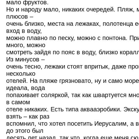
мало фруктов.
Но и народу мало, никаких очередей. Пляж, м
плюсов –
очень близко, места на лежаках, полотенца е
вход в воду,
можно плавно по песку, можно с понтона. П
много, можно
смотреть зайдя по пояс в воду, близко корал
Из минусов –
очень тесно, лежаки стоят впритык, даже про
несколько
отелей. На пляже грязновато, ну и само море
идеала, вода
попахивает соляркой, так как швартуется мн
в самом
отеле никаких. Есть типа аквааэробики. Экс
взять – как раз
вспомнил, что хотел посетить Иерусалим, а 
до этого был
десять лет назад, так что, когда еще меня с