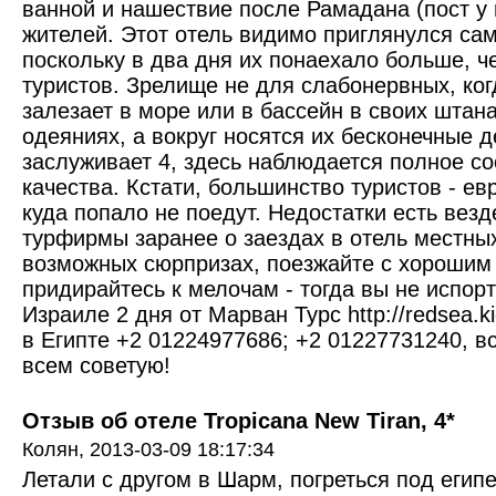
ванной и нашествие после Рамадана (пост у
жителей. Этот отель видимо приглянулся са
поскольку в два дня их понаехало больше, ч
туристов. Зрелище не для слабонервных, ког
залезает в море или в бассейн в своих штана
одеяниях, а вокруг носятся их бесконечные д
заслуживает 4, здесь наблюдается полное с
качества. Кстати, большинство туристов - ев
куда попало не поедут. Недостатки есть везде
турфирмы заранее о заездах в отель местных
возможных сюрпризах, поезжайте с хорошим
придирайтесь к мелочам - тогда вы не испор
Израиле 2 дня от Марван Турс http://redsea.k
в Египте +2 01224977686; +2 01227731240, в
всем советую!
Отзыв об отеле Tropicana New Tiran, 4*
Колян,
2013-03-09 18:17:34
Летали с другом в Шарм, погреться под егип