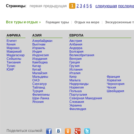
Страницы
:
первая предыдущая
1
2
3
4
5
6
следующая
последн
Все туры и отдых
»
Горящие туры
|
Отдых на море
|
Экскурсионные 
АФРИКА
АЗИЯ
ЕВРОПА
Египет
Азербайджан
Австрия
Кения
Вьетнам
Албания
Мaрокко
Израиль
Андорра
Маврикий
Индия
Болгария
Мадагаскар
Индонезия
Великобритания
Сейшелы
Иордания
Венгрия
Танзания
Камбоджа
Греция
Тунис
Катар
Грузия
ЮАР
Китай
Испания
Малайзия
Италия
Мальдивы
Кипр
Франция
ОАЭ
Мальта
Хорватия
Сингапур
Нидерланды
Черногория
Тайланд
Норвегия
Чехия
Турция
Польша
Швейцария
Филиппины
Португалия
Шри-Ланка
Северная Македония
Япония
Словакия
Украина
Финляндия
Поделиться ccылкой: