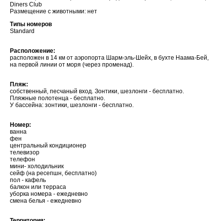
Diners Club
Размещение с животными: нет
Типы номеров
Standard
Расположение:
расположен в 14 км от аэропорта Шарм-эль-Шейх, в бухте Наама-Бей,
на первой линии от моря (через променад).
Пляж:
собственный, песчаный вход. Зонтики, шезлонги - бесплатно.
Пляжные полотенца - бесплатно.
У бассейна: зонтики, шезлонги - бесплатно.
Номер:
ванна
фен
центральный кондиционер
телевизор
телефон
мини- холодильник
сейф (на ресепшн, бесплатно)
пол - кафель
балкон или терраса
уборка номера - ежедневно
смена белья - ежедневно
Территория: