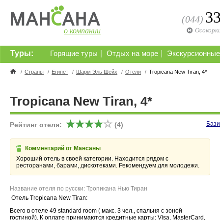
3
(044)
о компании
Осокорк
Туры:
|
|
Горящие туры
Отдых на море
Экскурсионные
/
Страны
/
Египет
/
Шарм Эль Шейх
/
Отели
/
Tropicana New Tiran, 4*
Tropicana New Tiran, 4*
Бази
Рейтинг отеля:
(4)
Комментарий от Мансаны
Хороший отель в своей категории. Находится рядом с
ресторанами, барами, дискотеками. Рекомендуем для молодежи.
Название отеля по русски: Тропикана Нью Тиран
Отель Tropicana New Tiran:
Всего в отеле 49 standard room ( макс. 3 чел., спальня с зоной
гостиной). К оплате принимаются кредитные карты: Visa, MasterCard,