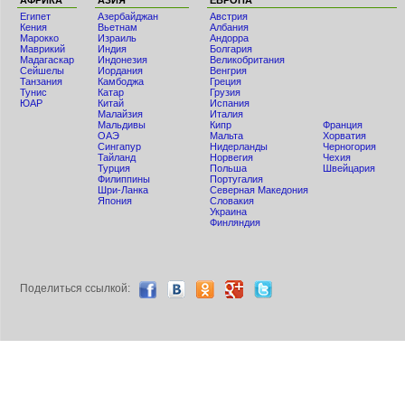
АФРИКА
АЗИЯ
ЕВРОПА
Египет
Азербайджан
Австрия
Кения
Вьетнам
Албания
Мaрокко
Израиль
Андорра
Маврикий
Индия
Болгария
Мадагаскар
Индонезия
Великобритания
Сейшелы
Иордания
Венгрия
Танзания
Камбоджа
Греция
Тунис
Катар
Грузия
ЮАР
Китай
Испания
Малайзия
Италия
Мальдивы
Кипр
Франция
ОАЭ
Мальта
Хорватия
Сингапур
Нидерланды
Черногория
Тайланд
Норвегия
Чехия
Турция
Польша
Швейцария
Филиппины
Португалия
Шри-Ланка
Северная Македония
Япония
Словакия
Украина
Финляндия
Поделиться ccылкой: