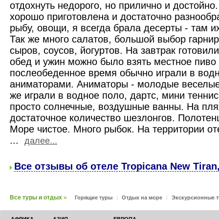
отдохнуть недорого, но прилично и достойно
хорошо приготовлена и достаточно разнообр
рыбу, овощи, я всегда брала десерты - там 
Так же много салатов, большой выбор гарнир
сыров, соусов, йогуртов. На завтрак готовил
обед и ужин можно было взять местное пиво 
послеобеденное время обычно играли в водн
аниматорами. Аниматоры - молодые веселые
же играли в водное поло, дартс, мини теннис
просто солнечные, воздушные ванны. На пля
достаточное количество шезлонгов. Полотен
Море чистое. Много рыбок. На территории от
...
далее...
Все отзывы об отеле Tropicana New Tiran,
Все туры и отдых
»
Горящие туры
|
Отдых на море
|
Экскурсионные 