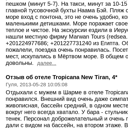
пешком (минут 5-7). На такси, минут за 10-1
главной тусовочной бухты Наама Бэй. Пляж 
море вход с понтона, это не очень удобно, к
маленькими детишками. Море поражает своей
теплое и чистое. На экскурсии ездили в Иер
нашли местную фирму Marwan Tours (redsea.k
+201224977686; +201227731240 из Египта. Об
пожалели, поездка очень понравилась. Посе
мест, искупались в Мёртвом море. В общем 
довольны.
далее...
Отзыв об отеле Tropicana New Tiran, 4*
Гуля, 2013-05-28 10:05:08
Отдыхали с мужем в Шарме в отеле Tropicana
понравился. Внешний вид очень даже симпа
живописная, бассейн средний, в одном месте
вокруг него всегда хватало. У бара - стульчи
тенек. Персонал доброжелательный и очень
дали с видом на бассейн, на втором этаже. В