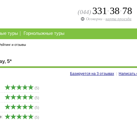
331
38
78
-
-
(044)
Осокорки
-
карта проезда
|
ные туры
Горнолыжные туры
Рейтинг и отзывы
y, 5*
Базируется на
3
отзывах
|
Написать 
(5)
(5)
(5)
е:
(5)