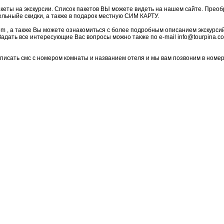
еты на экскурсии. Список пакетов ВЫ можете видеть на нашем сайте. Прео
льныйе скидки, а также в подарок местную СИМ КАРТУ.
om , а также Вы можете ознакомиться с более подробным описанием экскурси
Задать все интересующие Вас вопросы можно также по e-mail info@tourpina.c
аписать смс с номером комнаты и названием отеля и мы вам позвоним в номер