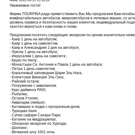
Анна,
2012-09-13 15:18:26
Уважаемые гости!
Фирма TOURPINA рада приветствовать Вас.Мы предлагаем Вам незабы
комфортабельных автобусов, микроавтобусов и легковых машин, со шта
уровень сервиса и безопасность наших клиентов, индивидуальный подход
захотел вернуться к нам снова и снова.
Предлагаем посетить следующие экскурсии по ценам значительно ниже, 
- Каир 1 день на автобусом;
- Каир 1 день на самолетом;
- Каир и Александрия 2 дня на автобусе;
- Луксор 1 день на автобусе;
- Иерусалим 1 день на самолете;
- Круиз по Нилу;
- Монастыри Св. Антония и Павла 1 день на автобусе;
- Петра 1 день самолетом;
- Коралловый заповедник Шарм Эль Нага;
- Египетская Винеция Эль Гуна;
- Райский остров;
- Погружение с аквалангом;
- Курс дайвинга PADI;
- Рыбалка;
- Остров Утопия;
- Аквапарки (любые);
- Катамаран и лодка с прозрачным дном;
- Турецкая баня ;
- Супер сафари Сахара Парк;
- Катание на квадрациклах;
- Обзорная экскурсия по Хургаде;
- Шоппинг;
- Вечернее шоу 1001 ночь.