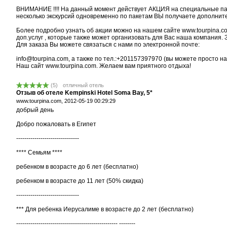
ВНИМАНИЕ !!!! На данный момент действует АКЦИЯ на специальные пак
несколько экскурсий одновременно по пакетам ВЫ получаете дополните
Более подробно узнать об акции можно на нашем сайте www.tourpina.c
доп.услуг , которые также может организовать для Вас наша компания. 
Для заказа Вы можете связаться с нами по электронной почте:
info@tourpina.com, а также по тел.:+201157397970 (вы можете просто н
Наш сайт www.tourpina.com. Желаем вам приятного отдыха!
(
5
)
отличный отель
Отзыв об отеле Kempinski Hotel Soma Bay, 5*
www.tourpina.com,
2012-05-19 00:29:29
добрый день
Добро пожаловать в Египет
-------------------------------
**** Семьям ****
ребенком в возрасте до 6 лет (бесплатно)
ребенком в возрасте до 11 лет (50% скидка)
-------------------------------
*** Для ребенка Иерусалиме в возрасте до 2 лет (бесплатно)
-------------------------------------------------- --------