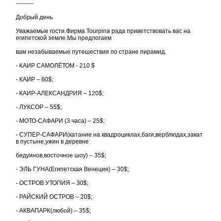
---------
Добрый день
Уважаемые гости.Фирма Tourpina рада приветствовать вас на
египетской земле.Мы предлогаем
вам незабываемые путешествия по стране пирамид.
- КАИР САМОЛЁТОМ - 210 $
- КАИР – 60$;
- КАИР-АЛЕКСАНДРИЯ – 120$;
- ЛУКСОР – 55$;
- МОТО-САФАРИ (3 часа) – 25$;
- СУПЕР-САФАРИ(катание на квадроциклах,баги,верблюдах,закат
в пустыне,ужин в деревне
бедуинов,восточное шоу) – 35$;
- ЭЛЬ ГУНА(Египетская Венеция) – 30$;
- ОСТРОВ УТОПИЯ – 30$;
- РАЙСКИЙ ОСТРОВ – 20$;
- АКВАПАРК(любой) – 35$;