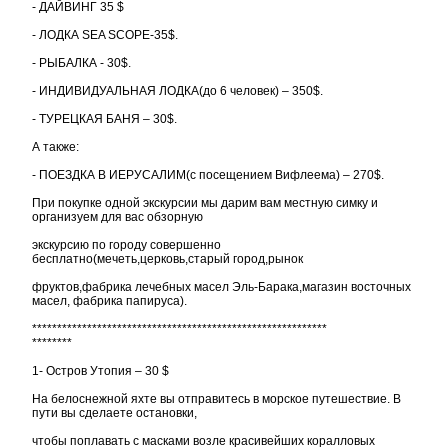
- ДАЙВИНГ 35 $
- ЛОДКА SEA SCOPE-35$.
- РЫБАЛКА - 30$.
- ИНДИВИДУАЛЬНАЯ ЛОДКА(до 6 человек) – 350$.
- ТУРЕЦКАЯ БАНЯ – 30$.
А также:
- ПОЕЗДКА В ИЕРУСАЛИМ(с посещением Вифлеема) – 270$.
При покупке одной экскурсии мы дарим вам местную симку и
организуем для вас обзорную
экскурсию по городу совершенно
бесплатно(мечеть,церковь,старый город,рынок
фруктов,фабрика лечебных масел Эль-Барака,магазин восточных
масел, фабрика папируса).
***********************************************************
********
1- Остров Утопия – 30 $
На белоснежной яхте вы отправитесь в морское путешествие. В
пути вы сделаете остановки,
чтобы поплавать с масками возле красивейших коралловых