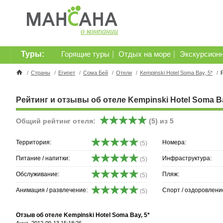
о компании
Туры:
|
|
Горящие туры
Отдых на море
Экскурсион
/
Страны
/
Египет
/
Сома Бей
/
Отели
/
Kempinski Hotel Soma Bay, 5*
/
Рейтинг и отзывы об отеле Kempinski Hotel Soma Ba
Общий рейтинг отеля:
(
5
) из
5
Территория:
Номера:
(5)
Питание / напитки:
Инфраструктура:
(5)
Обслуживание:
Пляж:
(5)
Анимация / развлечение:
Спорт / оздоровлени
(5)
Отзыв об отеле Kempinski Hotel Soma Bay, 5*