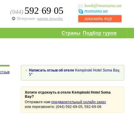
book
@mansana.ua
592
69
05
-
-
(044)
mansana
.ua
заказать тур
Печерская
-
карта проезда
Страны
Подбор туров
Написать отзыв об отеле
Kempinski Hotel Soma Bay,
отзыв
5*
Хотите отдохнуть в отеле Kempinski Hotel Soma
Bay?
Отправьте нам
предварительный онлайн заказ
или перезвоните: (044) 592-69-05, 592-69-06