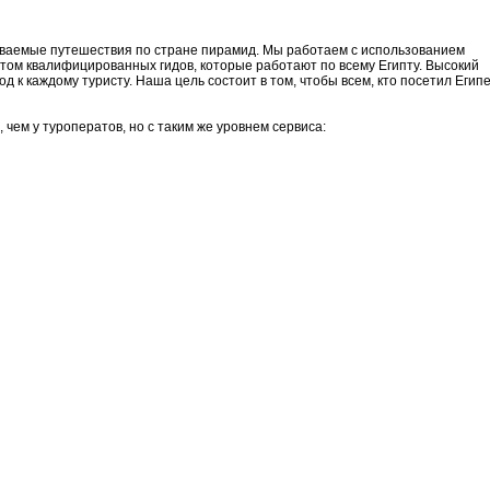
ваемые путешествия по стране пирамид. Мы работаем с использованием
том квалифицированных гидов, которые работают по всему Египту. Высокий
 к каждому туристу. Наша цель состоит в том, чтобы всем, кто посетил Египе
чем у туроператов, но с таким же уровнем сервиса: