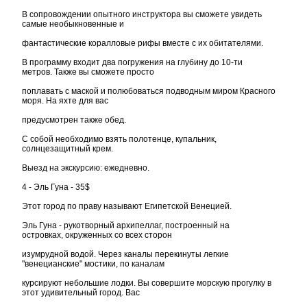
В сопровождении опытного инструктора вы сможете увидеть
самые необыкновенные и
фантастические коралловые рифы вместе с их обитателями.
В программу входит два погружения на глубину до 10-ти
метров. Также вы сможете просто
поплавать с маской и полюбоваться подводным миром Красного
моря. На яхте для вас
предусмотрен также обед.
С собой необходимо взять полотенце, купальник,
солнцезащитный крем.
Выезд на экскурсию: ежедневно.
4 - Эль Гуна - 35$
Этот город по праву называют Египетской Венецией.
Эль Гуна - рукотворный архипеллаг, построенный на
островках, окруженных со всех сторон
изумрудной водой. Через каналы перекинуты легкие
"венецианские" мостики, по каналам
курсируют небольшие лодки. Вы совершите морскую прогулку в
этот удивительный город. Вас