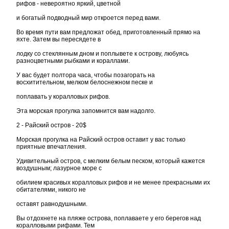
рифов - невероятно яркий, цветной
и богатый подводный мир откроется перед вами.
Во время пути вам предложат обед, приготовленный прямо на
яхте. Затем вы пересядете в
лодку со стеклянным дном и поплывете к острову, любуясь
разноцветными рыбками и кораллами.
У вас будет полтора часа, чтобы позагорать на
восхитительном, мелком белоснежном песке и
поплавать у коралловых рифов.
Эта морская прогулка запомнится вам надолго.
2 - Райский остров - 20$
Морская прогулка на Райский остров оставит у вас только
приятные впечатления.
Удивительный остров, с мелким белым песком, который кажется
воздушным; лазурное море с
обилием красивых коралловых рифов и не менее прекрасными их
обитателями, никого не
оставят равнодушными.
Вы отдохнете на пляже острова, поплаваете у его берегов над
коралловыми рифами. Тем