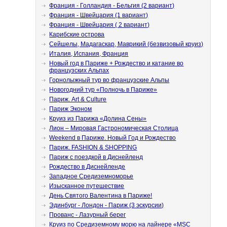
Франция - Голландия - Бельгия (2 вариант)
Франция - Швейцария (1 вариант)
Франция - Швейцария ( 2 вариант)
Карибские острова
Сейшелы, Мадагаскар, Маврикий (безвизовый круиз)
Италия, Испания, Франция
Новый год в Париже + Рождество и катание во
французских Альпах
Горнолыжный тур во французские Альпы
Новогодний тур «Полночь в Париже»
Париж. Art & Culture
Париж Эконом
Круиз из Парижа «Долина Сены»
Лион – Мировая Гастрономическая Столица
Weekend в Париже. Новый Год и Рождество
Париж. FASHION & SHOPPING
Париж с поездкой в Диснейленд
Рождество в Диснейленде
Западное Средиземноморье
Изысканное путешествие
День Святого Валентина в Париже!
Эдинбург - Лондон - Париж (3 эскурсии)
Прованс - Лазурный берег
Круиз по Средиземному морю на лайнере «MSC