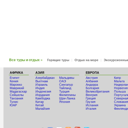
Все туры и отдых
»
Горящие туры
|
Отдых на море
|
Экскурсионны
АФРИКА
АЗИЯ
ЕВРОПА
Египет
Азербайджан
Мальдивы
Австрия
Кипр
Кения
Вьетнам
ОАЭ
Албания
Мальта
Мaрокко
Израиль
Сингапур
Андорра
Нидерла
Маврикий
Индия
Тайланд
Болгария
Норвегия
Мадагаскар
Индонезия
Турция
Великобритания
Польша
Сейшелы
Иордания
Филиппины
Венгрия
Португал
Танзания
Камбоджа
Шри-Ланка
Греция
Северная
Тунис
Катар
Япония
Грузия
Словакия
ЮАР
Китай
Испания
Украина
Малайзия
Италия
Финлянд