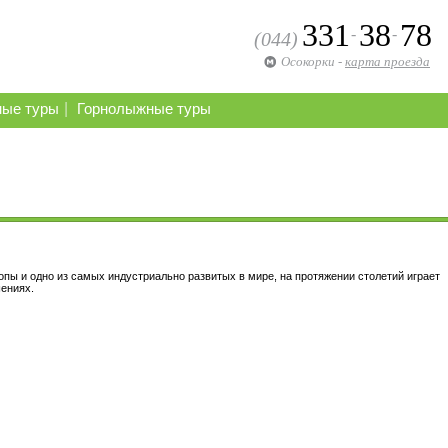
331
38
78
-
-
(044)
Осокорки
-
карта проезда
|
ные туры
Горнолыжные туры
опы и одно из самых индустриально развитых в мире, на протяжении столетий играет
ениях.