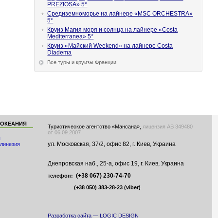
PREZIOSA» 5*
Средиземноморье на лайнере «MSC ORCHESTRA»
5*
Круиз Магия моря и солнца на лайнере «Costa
Mediterranea» 5*
Круиз «Майский Weekend» на лайнере Costa
Diadema
Все туры и круизы Франции
 ОКЕАНИЯ
Туристическое агентство «Мансана»,
лицензия АВ 349480
от 06.09.2007
я
ул. Московская, 37/2, офис 82, г. Киев, Украина
линезия
Днепровская наб., 25-а, офис 19, г. Киев, Украина
(+38 067) 230-74-70
телефон:
(+38 050) 383-28-23
(viber)
Разработка сайта — LOGIC DESIGN