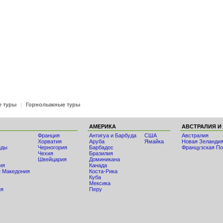
е туры
|
Горнолыжные туры
АМЕРИКА
АВСТРАЛИЯ И
Франция
Антигуа и Барбуда
США
Австралия
Хорватия
Аруба
Ямайка
Новая Зеланди
нды
Черногория
Барбадос
Французская По
Чехия
Бразилия
Швейцария
Доминикана
ия
Канада
 Македония
Коста-Рика
Куба
Мексика
ия
Перу