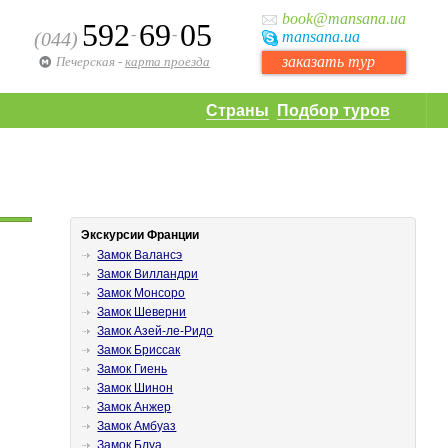
book
@mansana.ua
592
69
05
-
-
(044)
mansana
.ua
заказать тур
Печерская
-
карта проезда
Страны
Подбор туров
Экскурсии Франции
Замок Валансэ
Замок Вилландри
Замок Монсоро
Замок Шеверни
Замок Азей-ле-Ридо
Замок Бриссак
Замок Гиень
Замок Шинон
Замок Анжер
Замок Амбуаз
Замок Блуа