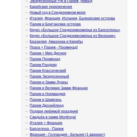
Экскурсионный тур в Париж, уикенд
Карибские приключения
Новый год в Средиземном море
Италия, Франция, Испания, Балеарские острова
Париж и Британские острова
Круиз «Большое Средиземноморье из Барселоны»
Круиз «Большое Средиземноморье из Венеции»
Бразилия, Амазонка и Карибы
Прага + Париж - Променад!
Париж + Мир Диснея
Париж Променад
Париж Рандеву
Париж Классический
Париж Экскурсионный
Париж и Замки Луары
Париж и Великие Замки Франции
Париж и Нормандия
Париж и Шампань
Париж Диснейленд
Подари любимой праздник!
Свадьба в замке Montroyal
Италия + Франция
Барселона - Париж
Франция - Голландия - Бельгия (1 вариант)