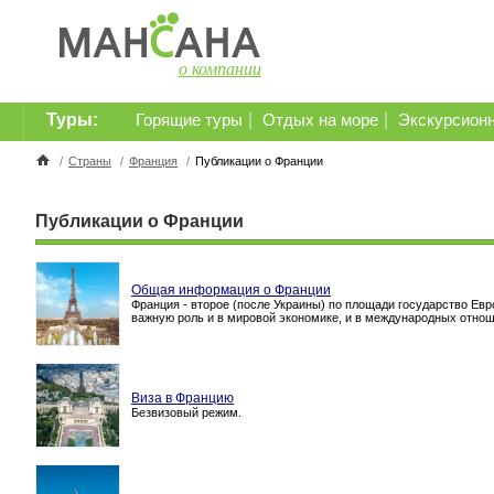
о компании
Туры:
|
|
Горящие туры
Отдых на море
Экскурсион
/
Страны
/
Франция
/
Публикации о Франции
Публикации о Франции
Общая информация о Франции
Франция - второе (после Украины) по площади государство Евр
важную роль и в мировой экономике, и в международных отнош
Виза в Францию
Безвизовый режим.