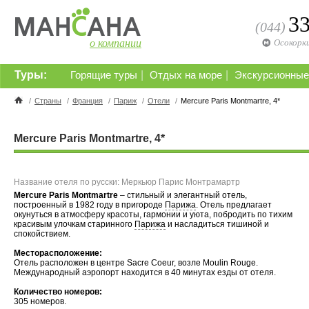
3
(044)
о компании
Осокорк
Туры:
|
|
Горящие туры
Отдых на море
Экскурсионные
/
Страны
/
Франция
/
Париж
/
Отели
/
Mercure Paris Montmartre, 4*
Mercure Paris Montmartre, 4*
Название отеля по русски: Меркьюр Парис Монтрамартр
Mercure Paris Montmartre
– стильный и элегантный отель,
построенный в 1982 году в пригороде
Парижа
. Отель предлагает
окунуться в атмосферу красоты, гармонии и уюта, побродить по тихим
красивым улочкам старинного
Парижа
и насладиться тишиной и
спокойствием.
Месторасположение:
Отель расположен в центре Sacre Coeur, возле Moulin Rouge.
Международный аэропорт находится в 40 минутах езды от отеля.
Количество номеров:
305 номеров.