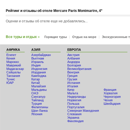
Рейтинг и отзывы об отеле Mercure Paris Montmartre, 4*
Оценки и отзывы об отеле еще не добавлялись...
Все туры и отдых
»
Горящие туры
|
Отдых на море
|
Экскурсионные 
АФРИКА
АЗИЯ
ЕВРОПА
Египет
Азербайджан
Австрия
Кения
Вьетнам
Албания
Мaрокко
Израиль
Андорра
Маврикий
Индия
Болгария
Мадагаскар
Индонезия
Великобритания
Сейшелы
Иордания
Венгрия
Танзания
Камбоджа
Греция
Тунис
Катар
Грузия
ЮАР
Китай
Испания
Малайзия
Италия
Мальдивы
Кипр
Франция
ОАЭ
Мальта
Хорватия
Сингапур
Нидерланды
Черногория
Тайланд
Норвегия
Чехия
Турция
Польша
Швейцария
Филиппины
Португалия
Шри-Ланка
Северная Македония
Япония
Словакия
Украина
Финляндия