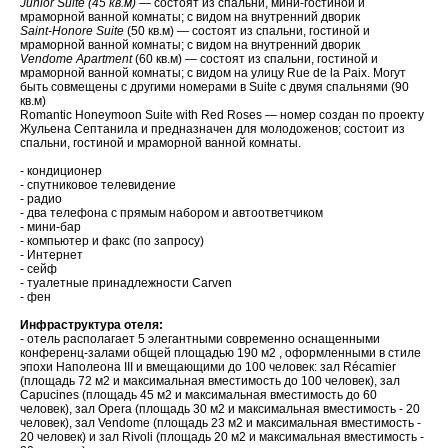
Junior Suite (45 кв.м)
— состоят из спальни, мини-гостиной и
мраморной ванной комнаты; с видом на внутренний дворик
Saint-Honore Suite
(50 кв.м) — состоят из спальни, гостиной и
мраморной ванной комнаты; с видом на внутренний дворик
Vendome Apartment
(60 кв.м) — состоят из спальни, гостиной и
мраморной ванной комнаты; с видом на улицу Rue de la Paix. Могут
быть совмещены с другими номерами в Suite с двумя спальнями (90
кв.м)
Romantic Honeymoon Suite with Red Roses — номер создан по проекту
Жульена Септанила и предназначен для молодоженов; состоит из
спальни, гостиной и мраморной ванной комнаты.
- кондиционер
- спутниковое телевидение
- радио
- два телефона с прямым набором и автоответчиком
- мини-бар
- компьютер и факс (по запросу)
- Интернет
- сейф
- туалетные принадлежности Carven
- фен
Инфраструктура отеля:
- отель располагает 5 элегантными современно оснащенными
конференц-залами общей площадью 190 м2 , оформленными в стиле
эпохи Наполеона III и вмещающими до 100 человек: зал Récamier
(площадь 72 м2 и максимальная вместимость до 100 человек), зал
Capucines (площадь 45 м2 и максимальная вместимость до 60
человек), зал Opera (площадь 30 м2 и максимальная вместимость - 20
человек), зал Vendome (площадь 23 м2 и максимальная вместимость -
20 человек) и зал Rivoli (площадь 20 м2 и максимальная вместимость -