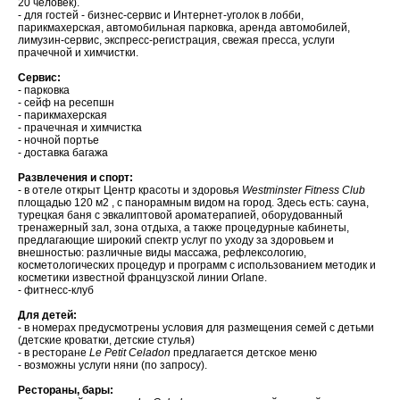
20 человек).
- для гостей - бизнес-сервис и Интернет-уголок в лобби,
парикмахерская, автомобильная парковка, аренда автомобилей,
лимузин-сервис, экспресс-регистрация, свежая пресса, услуги
прачечной и химчистки.
Сервис:
- парковка
- сейф на ресепшн
- парикмахерская
- прачечная и химчистка
- ночной портье
- доставка багажа
Развлечения и спорт:
- в отеле открыт Центр красоты и здоровья
Westminster Fitness Club
площадью 120 м2 , с панорамным видом на город. Здесь есть: сауна,
турецкая баня с эвкалиптовой ароматерапией, оборудованный
тренажерный зал, зона отдыха, а также процедурные кабинеты,
предлагающие широкий спектр услуг по уходу за здоровьем и
внешностью: различные виды массажа, рефлексологию,
косметологических процедур и программ с использованием методик и
косметики известной французской линии Orlane.
- фитнесс-клуб
Для детей:
- в номерах предусмотрены условия для размещения семей с детьми
(детские кроватки, детские стулья)
- в ресторане
Le Petit Celadon
предлагается детское меню
- возможны услуги няни (по запросу).
Рестораны, бары: