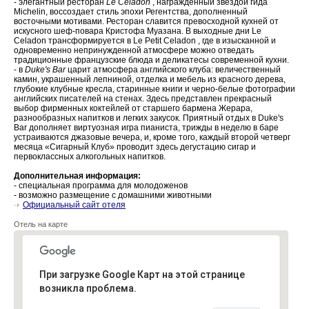
- элегантный ресторан
Le Celadon
, награжденный звездой гида
Michelin, воссоздает стиль эпохи Регентства, дополненный
восточными мотивами. Ресторан славится превосходной кухней от
искусного шеф-повара Кристофа Муазана. В выходные дни Le
Celadon трансформируется в Le Petit Celadon , где в изысканной и
одновременно непринужденной атмосфере можно отведать
традиционные французские блюда и деликатесы современной кухни.
- в
Duke's Bar
царит атмосфера английского клуба: величественный
камин, украшенный лепниной, отделка и мебель из красного дерева,
глубокие клубные кресла, старинные книги и черно-белые фотографии
английских писателей на стенах. Здесь представлен прекрасный
выбор фирменных коктейлей от старшего бармена Жерара,
разнообразных напитков и легких закусок. Приятный отдых в Duke's
Bar дополняет виртуозная игра пианиста, трижды в неделю в баре
устраиваются джазовые вечера, и, кроме того, каждый второй четверг
месяца «Сигарный Клуб» проводит здесь дегустацию сигар и
первоклассных алкогольных напитков.
Дополнительная информация:
- специальная программа для молодоженов
- возможно размещение с домашними животными
Официальный сайт отеля
Отель на карте
При загрузке Google Карт на этой странице
возникла проблема.