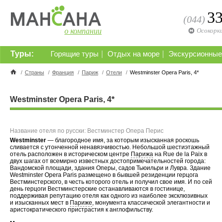
3
(044)
о компании
Осокорк
Туры:
|
|
Горящие туры
Отдых на море
Экскурсионные
/
Страны
/
Франция
/
Париж
/
Отели
/
Westminster Opera Paris, 4*
Westminster Opera Paris, 4*
Название отеля по русски: Вестминстер Опера Перис
Westminster
— благородное имя, за которым изысканная роскошь
сливается с утонченной ненавязчивостью. Небольшой шестиэтажный
отель расположен в историческом центре
Парижа
на Rue de la Paix в
двух шагах от всемирно известных достопримечательностей города:
Вандомской площади, здания Оперы, садов Тьюильри и Лувра. Здание
Westminster Opera Paris размещено в бывшей резиденции герцога
Вестминстерского, в честь которого отель и получил свое имя. И по сей
день герцоги Вестминстерские останавливаются в гостинице,
поддерживая репутацию отеля как одного из наиболее эксклюзивных
и изысканных мест в
Париже
, монумента классической элегантности и
аристократического пристрастия к англофильству.