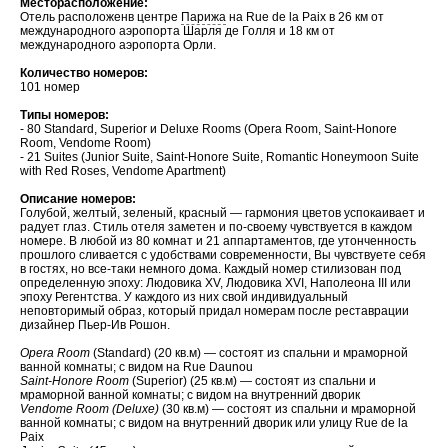
Месторасположение:
Отель расположенв центре
Парижа
на Rue de la Paix в 26 км от
международного аэропорта Шарля де Голля и 18 км от
международного аэропорта Орли.
Количество номеров:
101 номер
Типы номеров:
- 80 Standard, Superior и Deluxe Rooms (Opera Room, Saint-Honore
Room, Vendome Room)
- 21 Suites (Junior Suite, Saint-Honore Suite, Romantic Honeymoon Suite
with Red Roses, Vendome Apartment)
Описание номеров:
Голубой, желтый, зеленый, красный — гармония цветов успокаивает и
радует глаз. Стиль отеля заметен и по-своему чувствуется в каждом
номере. В любой из 80 комнат и 21 аппартаментов, где утонченность
прошлого сливается с удобствами современности, Вы чувствуете себя
в гостях, но все-таки немного дома. Каждый номер стилизован под
определенную эпоху: Людовика XV, Людовика XVI, Наполеона III или
эпоху Регентства. У каждого из них свой индивидуальный
неповторимый образ, который придал номерам после реставрации
дизайнер Пьер-Ив Рошон.
Opera Room
(Standard) (20 кв.м) — состоят из спальни и мраморной
ванной комнаты; с видом на Rue Daunou
Saint-Honore Room
(Superior) (25 кв.м) — состоят из спальни и
мраморной ванной комнаты; с видом на внутренний дворик
Vendome Room (Deluxe)
(30 кв.м) — состоят из спальни и мраморной
ванной комнаты; с видом на внутренний дворик или улицу Rue de la
Paix