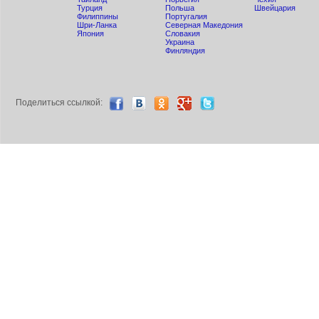
Турция
Польша
Швейцария
Филиппины
Португалия
Шри-Ланка
Северная Македония
Япония
Словакия
Украина
Финляндия
Поделиться ccылкой: