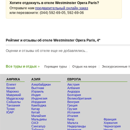
Хотите отдохнуть в отеле Westminster Opera Paris?
Отправьте нам
предварительный онлайн заказ
или перезвоните: (044) 592-69-05, 592-69-06
Рейтинг и отзывы об отеле Westminster Opera Paris, 4*
Оценки и отзывы об отеле еще не добавлялись...
Все туры и отдых
»
Горящие туры
|
Отдых на море
|
Экскурсионные 
АФРИКА
АЗИЯ
ЕВРОПА
Египет
Азербайджан
Австрия
Кения
Вьетнам
Албания
Мaрокко
Израиль
Андорра
Маврикий
Индия
Болгария
Мадагаскар
Индонезия
Великобритания
Сейшелы
Иордания
Венгрия
Танзания
Камбоджа
Греция
Тунис
Катар
Грузия
ЮАР
Китай
Испания
Малайзия
Италия
Мальдивы
Кипр
Франция
ОАЭ
Мальта
Хорватия
Сингапур
Нидерланды
Черногория
Тайланд
Норвегия
Чехия