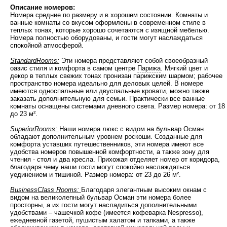
Описание номеров:
Номера средние по размеру и в хорошем состоянии. Комнаты и
ванные комнаты со вкусом оформлены в современном стиле в
теплых тонах, которые хорошо сочетаются с изящной мебелью.
Номера полностью оборудованы, и гости могут наслаждаться
спокойной атмосферой.
StandardRooms:
Эти номера представляют собой своеобразный
оазис стиля и комфорта в самом центре
Парижа
. Мягкий цвет и
декор в теплых свежих тонах пронизан парижским шармом; рабочее
пространство номера идеально для деловых целей. В номере
имеются односпальные или двуспальные кровати, можно также
заказать дополнительную для семьи. Практически все ванные
комнаты оснащены системами дневного света. Размер номера: от 18
до 23 м².
SuperiorRooms:
Наши номера люкс с видом на бульвар Осман
обладают дополнительным уровнем роскоши. Созданные для
комфорта уставших путешественников, эти номера имеют все
удобства номеров повышенной комфортности, а также зону для
чтения - стол и два кресла. Прихожая отделяет номер от коридора,
благодаря чему наши гости могут спокойно наслаждаться
уединением и тишиной. Размер номера: от 23 до 26 м².
BusinessClass Rooms:
Благодаря элегантным высоким окнам с
видом на великолепный бульвар Осман эти номера более
просторны, а их гости могут насладиться дополнительными
удобствами – чашечкой кофе (имеется кофеварка Nespresso),
ежедневной газетой, пушистым халатом и тапками, а также