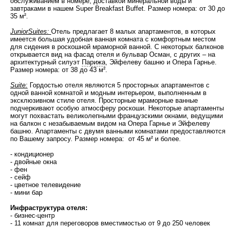
обслуживанием в номере, доставкой минеральной воды и
завтраками в нашем Super Breakfast Buffet. Размер номера: от 30 до
35 м².
JuniorSuites:
Отель предлагает 8 малых апартаментов, в которых
имеется большая удобная ванная комната с комфортным местом
для сидения в роскошной мраморной ванной. С некоторых балконов
открывается вид на фасад отеля и бульвар Осман, с других – на
архитектурный силуэт
Парижа
, Эйфелеву башню и Опера Гарнье.
Размер номера: от 38 до 43 м².
Suite:
Гордостью отеля являются 5 просторных апартаментов с
одной ванной комнатой и модным интерьером, выполненным в
эксклюзивном стиле отеля. Просторные мраморные ванные
подчеркивают особую атмосферу роскоши. Некоторые апартаменты
могут похвастать великолепными французскими окнами, ведущими
на балкон с незабываемым видом на Опера Гарнье и Эйфелеву
башню. Апартаменты с двумя ванными комнатами предоставляются
по Вашему запросу. Размер номера: от 45 м² и более.
- кондиционер
- двойные окна
- фен
- сейф
- цветное телевидение
- мини бар
Инфраструктура отеля:
- бизнес-центр
- 11 комнат для переговоров вместимостью от 9 до 250 человек