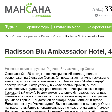
3
(044)
о компании
Осокорк
Туры:
|
|
Горящие туры
Отдых на море
Экскурсионные
/
Страны
/
Франция
/
Париж
/
Отели
/
Radisson Blu Ambassador Hotel, 4*
Radisson Blu Ambassador Hotel, 4
Название отеля по русски: Редисон Блу амбасадор Хотел
Основанный в 20-е годы, этот исторический отель идеально
расположен на бульваре Осман. Он предлагает типично парижскую
атмосферу: роскошь и элегантность. Элегантный
"Амбассадор"
своему неизменному успеху, в числе прочих причин, обязан
исключительно удобному расположению в историческом центре
Парижа
(9-ый округ). Рядом лежат Большие бульвары, пестрящие
маленькими парижскими кафе. За считанные минуты можно дойти
до Опера Гарнье, Вандомской площади, сада Тюильри и Лувра.
Если же, покинув "Амбассадор", Вы направитесь по бульвару Осман
направо, то выйдите к поразительному по красоте магазину "Галери
Лафайетт" и грандиозному "Прентан", где можно купить абсолютно