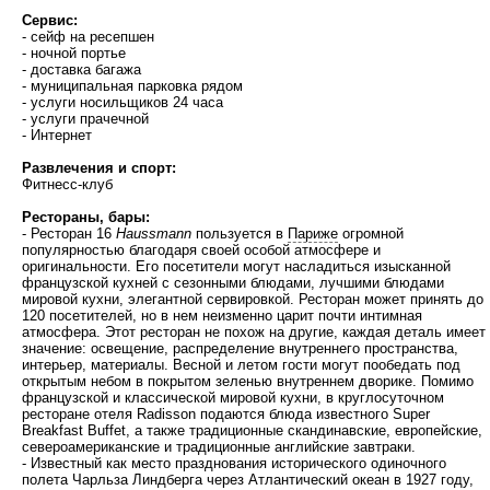
Сервис:
- сейф на ресепшен
- ночной портье
- доставка багажа
- муниципальная парковка рядом
- услуги носильщиков 24 часа
- услуги прачечной
- Интернет
Развлечения и спорт:
Фитнесс-клуб
Рестораны, бары:
- Ресторан 16
Haussmann
пользуется в
Париже
огромной
популярностью благодаря своей особой атмосфере и
оригинальности. Его посетители могут насладиться изысканной
французской кухней с сезонными блюдами, лучшими блюдами
мировой кухни, элегантной сервировкой. Ресторан может принять до
120 посетителей, но в нем неизменно царит почти интимная
атмосфера. Этот ресторан не похож на другие, каждая деталь имеет
значение: освещение, распределение внутреннего пространства,
интерьер, материалы. Весной и летом гости могут пообедать под
открытым небом в покрытом зеленью внутреннем дворике. Помимо
французской и классической мировой кухни, в круглосуточном
ресторане отеля Radisson подаются блюда известного Super
Breakfast Buffet, а также традиционные скандинавские, европейские,
североамериканские и традиционные английские завтраки.
- Известный как место празднования исторического одиночного
полета Чарльза Линдберга через Атлантический океан в 1927 году,