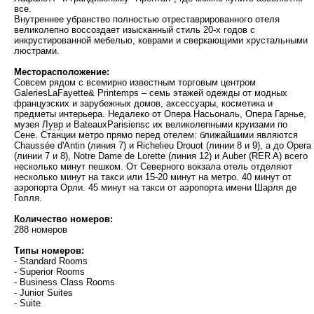
все.
Внутреннее убранство полностью отреставрированного отеля
великолепно воссоздает изысканный стиль 20-х годов с
инкрустированной мебелью, коврами и сверкающими хрустальными
люстрами.
Месторасположение:
Совсем рядом с всемирно известным торговым центром
GaleriesLaFayette& Printemps – семь этажей одежды от модных
французских и зарубежных домов, аксессуары, косметика и
предметы интерьера. Недалеко от Опера Насьональ, Опера Гарнье,
музея
Лувр
и BateauxParisiensс их великолепными круизами по
Сене. Станции метро прямо перед отелем: ближайшими являются
Chaussée d'Antin (линия 7) и Richelieu Drouot (линии 8 и 9), а до Opera
(линии 7 и 8), Notre Dame de Lorette (линия 12) и Auber (RER A) всего
несколько минут пешком. От Северного вокзала отель отделяют
несколько минут на такси или 15-20 минут на метро. 40 минут от
аэропорта Орли. 45 минут на такси от аэропорта имени Шарля де
Голля.
Количество номеров:
288 номеров
Типы номеров:
- Standard Rooms
- Superior Rooms
- Business Class Rooms
- Junior Suites
- Suite