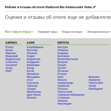
Рейтинг и отзывы об отеле Radisson Blu Ambassador Hotel, 4*
Оценки и отзывы об отеле еще не добавлялис
Все туры и отдых
»
Горящие туры
|
Отдых на море
|
Экскурсионные 
АФРИКА
АЗИЯ
ЕВРОПА
Египет
Азербайджан
Австрия
Кения
Вьетнам
Албания
Мaрокко
Израиль
Андорра
Маврикий
Индия
Болгария
Мадагаскар
Индонезия
Великобритания
Сейшелы
Иордания
Венгрия
Танзания
Камбоджа
Греция
Тунис
Катар
Грузия
ЮАР
Китай
Испания
Малайзия
Италия
Мальдивы
Кипр
Франция
ОАЭ
Мальта
Хорватия
Сингапур
Нидерланды
Черногория
Тайланд
Норвегия
Чехия
Турция
Польша
Швейцария
Филиппины
Португалия
Шри-Ланка
Северная Македония
Япония
Словакия
Украина
Финляндия