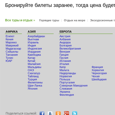
Бронируйте билеты заранее, тогда цена буде
Все туры и отдых
»
Горящие туры
|
Отдых на море
|
Экскурсионные 
АФРИКА
АЗИЯ
ЕВРОПА
Египет
Азербайджан
Австрия
Кения
Вьетнам
Албания
Мaрокко
Израиль
Андорра
Маврикий
Индия
Болгария
Мадагаскар
Индонезия
Великобритания
Сейшелы
Иордания
Венгрия
Танзания
Камбоджа
Греция
Тунис
Катар
Грузия
ЮАР
Китай
Испания
Малайзия
Италия
Мальдивы
Кипр
Франция
ОАЭ
Мальта
Хорватия
Сингапур
Нидерланды
Черногория
Тайланд
Норвегия
Чехия
Турция
Польша
Швейцария
Филиппины
Португалия
Шри-Ланка
Северная Македония
Япония
Словакия
Украина
Финляндия
Поделиться ccылкой: