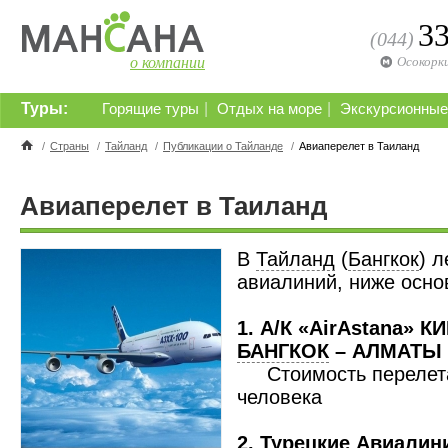
3
(044)
о компании
Осокорк
Туры:
|
|
Горящие туры
Отдых на море
Экскурсионные
/
Страны
/
Тайланд
/
Публикации о Тайланде
/
Авиаперелет в Таиланд
Авиаперелет в Таиланд
В
Тайланд
(
Бангкок
) 
авиалиний, ниже осно
1. А/К «AirAstana» 
БАНГКОК
– АЛМАТЫ 
Стоимость перелета 
человека
2. Турецкие Авиалин