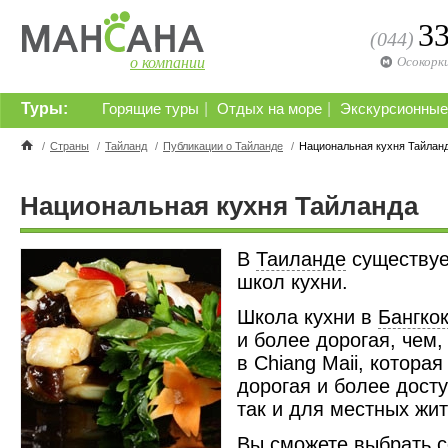
3
(044)
о компании
Осокорк
Туры:
|
|
Горящие туры
Отдых на море
Экскурсионные
/
Страны
/
Тайланд
/
Публикации о Тайланде
/
Национальная кухня Тайлан
Национальная кухня Тайланда
В
Таиланде
существуе
школ кухни.
Школа кухни в
Бангко
и более дорогая, чем,
в Chiang Maii, котора
дорогая и более досту
так и для местных жит
Вы сможете выбрать с