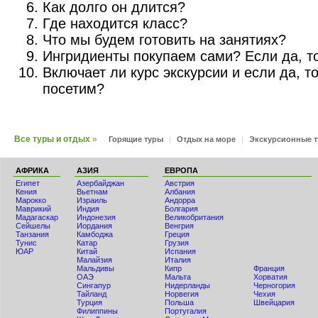
Как долго он длится?
Где находится класс?
Что мы будем готовить на занятиях?
Ингридиенты покупаем сами? Если да, то
Включает ли курс экскурсии и если да, т
посетим?
Все туры и отдых
»
Горящие туры
|
Отдых на море
|
Экскурсионные 
АФРИКА
АЗИЯ
ЕВРОПА
Египет
Азербайджан
Австрия
Кения
Вьетнам
Албания
Мaрокко
Израиль
Андорра
Маврикий
Индия
Болгария
Мадагаскар
Индонезия
Великобритания
Сейшелы
Иордания
Венгрия
Танзания
Камбоджа
Греция
Тунис
Катар
Грузия
ЮАР
Китай
Испания
Малайзия
Италия
Мальдивы
Кипр
Франция
ОАЭ
Мальта
Хорватия
Сингапур
Нидерланды
Черногория
Тайланд
Норвегия
Чехия
Турция
Польша
Швейцария
Филиппины
Португалия