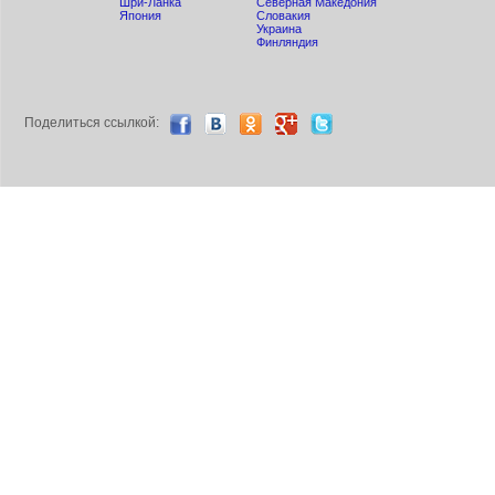
Шри-Ланка
Северная Македония
Япония
Словакия
Украина
Финляндия
Поделиться ccылкой: