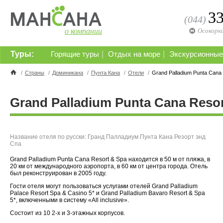
3
(044)
о компании
Осокорк
Туры:
|
|
Горящие туры
Отдых на море
Экскурсионные
/
Страны
/
Доминикана
/
Пунта Кана
/
Отели
/
Grand Palladium Punta Cana 
Grand Palladium Punta Cana Resor
Название отеля по русски: Гранд Палладиум Пунта Кана Резорт энд
Спа
Grand Palladium Punta Cana Resort & Spa находится в 50 м от пляжа, в
20 км от международного аэропорта, в 60 км от центра города. Отель
был реконструирован в 2005 году.
Гости отеля могут пользоваться услугами отелей Grand Palladium
Palace Resort Spa & Casino 5* и Grand Palladium Bavaro Resort & Spa
5*, включенными в систему «All inclusive».
Состоит из 10 2-х и 3-этажных корпусов.