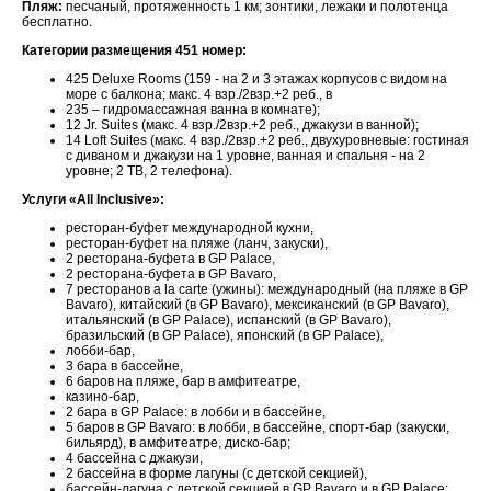
Пляж:
песчаный, протяженность 1 км; зонтики, лежаки и полотенца
бесплатно.
Категории размещения 451 номер:
425 Deluxe Rooms (159 - на 2 и 3 этажах корпусов с видом на
море с балкона; макс. 4 взр./2взр.+2 реб., в
235 – гидромассажная ванна в комнате);
12 Jr. Suites (макс. 4 взр./2взр.+2 реб., джакузи в ванной);
14 Loft Suites (макс. 4 взр./2взр.+2 реб., двухуровневые: гостиная
с диваном и джакузи на 1 уровне, ванная и спальня - на 2
уровне; 2 ТВ, 2 телефона).
Услуги «All Inclusive»:
ресторан-буфет международной кухни,
ресторан-буфет на пляже (ланч, закуски),
2 ресторана-буфета в GP Palace,
2 ресторана-буфета в GP Bavaro,
7 ресторанов a la carte (ужины): международный (на пляже в GP
Bavaro), китайский (в GP Bavaro), мексиканский (в GP Bavaro),
итальянский (в GP Palace), испанский (в GP Bavaro),
бразильский (в GP Palace), японский (в GP Palace),
лобби-бар,
3 бара в бассейне,
6 баров на пляже, бар в амфитеатре,
казино-бар,
2 бара в GP Palace: в лобби и в бассейне,
5 баров в GP Bavaro: в лобби, в бассейне, спорт-бар (закуски,
бильярд), в амфитеатре, диско-бар;
4 бассейна с джакузи,
2 бассейна в форме лагуны (с детской секцией),
бассейн-лагуна с детской секцией в GP Bavaro и в GP Palace;