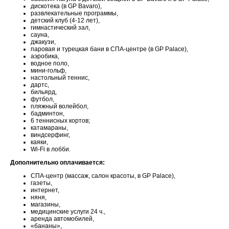
дискотека (в GP Bavaro),
развлекательные программы,
детский клуб (4-12 лет),
гимнастический зал,
сауна,
джакузи,
паровая и турецкая бани в СПА-центре (в GP Palace),
аэробика,
водное поло,
мини-гольф,
настольный теннис,
дартс,
бильярд,
футбол,
пляжный волейбол,
бадминтон,
6 теннисных кортов;
катамараны,
виндсерфинг,
каяки,
Wi-Fi в лобби.
Дополнительно оплачивается:
СПА-центр (массаж, салон красоты, в GP Palace),
газеты,
интернет,
няня,
магазины,
медицинские услуги 24 ч.,
аренда автомобилей,
«бананы»,