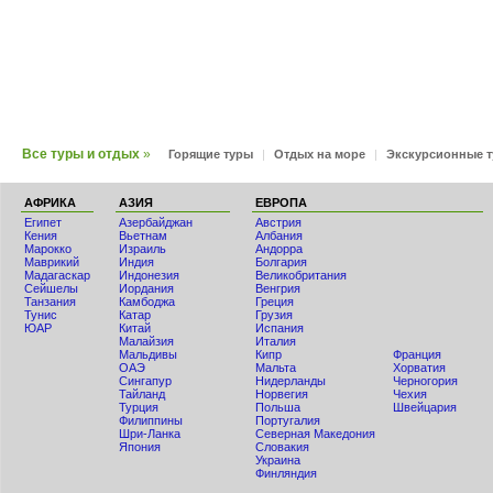
Все туры и отдых
»
Горящие туры
|
Отдых на море
|
Экскурсионные 
АФРИКА
АЗИЯ
ЕВРОПА
Египет
Азербайджан
Австрия
Кения
Вьетнам
Албания
Мaрокко
Израиль
Андорра
Маврикий
Индия
Болгария
Мадагаскар
Индонезия
Великобритания
Сейшелы
Иордания
Венгрия
Танзания
Камбоджа
Греция
Тунис
Катар
Грузия
ЮАР
Китай
Испания
Малайзия
Италия
Мальдивы
Кипр
Франция
ОАЭ
Мальта
Хорватия
Сингапур
Нидерланды
Черногория
Тайланд
Норвегия
Чехия
Турция
Польша
Швейцария
Филиппины
Португалия
Шри-Ланка
Северная Македония
Япония
Словакия
Украина
Финляндия