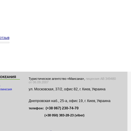
отзыв
 ОКЕАНИЯ
Туристическое агентство «Мансана»,
лицензия АВ 349480
от 06.09.2007
я
ул. Московская, 37/2, офис 82, г. Киев, Украина
линезия
Днепровская наб., 25-а, офис 19, г. Киев, Украина
(+38 067) 230-74-70
телефон:
(+38 050) 383-28-23
(viber)