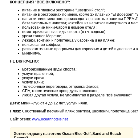
КОНЦЕПЦИЯ "ВСЕ ВКЛЮЧЕНО":
питание в главном ресторане "шведский стол";
питание в ресторанах по меню, кроме 2х платных "El Bodegon", "
напитки: вино местного производства, спиртные напитки ПРЕМИУ
безалкогольные напитки; коктейли из напитков импортного и мес
пользование мини-баром в номере отеля;
немоторизованные виды спорта (в т.ч. водные);
уроки танцев Меренге;
лежаки, зонтики и полотенца у бассейна и на пляже;
пользование сейфом;
развлекательные программы для взрослых и детей в дневное и 
мини-клуб.
НЕ ВКЛЮЧЕНО:
моторизованные виды спорта;
услуги прачечной;
услуги врача;
услуги няни;
телефонные переговоры, отправка факсов;
СПА, косметические процедуры и массажи;
любая другая услуга, не упомянутая в разделе "всё включено"
Дети:
Мини-клуб от 4 до 12 лет, услуги няни.
Пляж:
Собственный песчаный пляж; зонтики, шезлонги, полотенца бес
Сайт отеля:
www.oceanhotels.net
Хотите отдохнуть в отеле Ocean Blue Golf, Sand and Beach