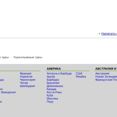
Написать 
е туры
|
Горнолыжные туры
АМЕРИКА
АВСТРАЛИЯ И
Франция
Антигуа и Барбуда
США
Австралия
Хорватия
Аруба
Ямайка
Новая Зеланди
нды
Черногория
Барбадос
Французская По
Чехия
Бразилия
Швейцария
Доминикана
ия
Канада
 Македония
Коста-Рика
Куба
Мексика
ия
Перу