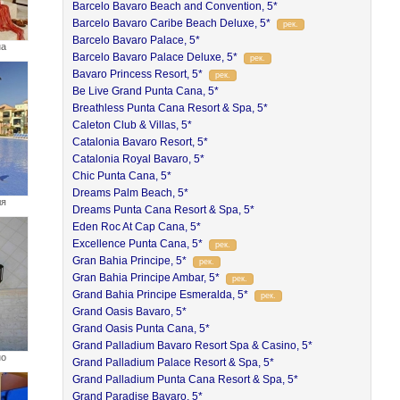
Barcelo Bavaro Beach and Convention, 5*
Barcelo Bavaro Caribe Beach Deluxe, 5*
рек.
Barcelo Bavaro Palace, 5*
на
Barcelo Bavaro Palace Deluxe, 5*
рек.
Bavaro Princess Resort, 5*
рек.
Be Live Grand Punta Cana, 5*
Breathless Punta Cana Resort & Spa, 5*
Caleton Club & Villas, 5*
Catalonia Bavaro Resort, 5*
Catalonia Royal Bavaro, 5*
Chic Punta Cana, 5*
Dreams Palm Beach, 5*
ля
Dreams Punta Cana Resort & Spa, 5*
Eden Roc At Cap Cana, 5*
Excellence Punta Cana, 5*
рек.
Gran Bahia Principe, 5*
рек.
Gran Bahia Principe Ambar, 5*
рек.
Grand Bahia Principe Esmeralda, 5*
рек.
Grand Oasis Bavaro, 5*
Grand Oasis Punta Cana, 5*
Grand Palladium Bavaro Resort Spa & Casino, 5*
но
Grand Palladium Palace Resort & Spa, 5*
Grand Palladium Punta Cana Resort & Spa, 5*
Grand Paradise Bavaro, 5*