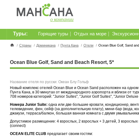
о компании
Туры:
|
|
Горящие туры
Отдых на море
Экскурсион
/
Страны
/
Доминикана
/
Пунта Кана
/
Отели
/
Ocean Blue Golf, Sand and
Ocean Blue Golf, Sand and Beach Resort, 5*
Название отеля по русски: Океан Блу Гольф
Новый комплекс отелей Ocean Blue и Ocean Sand расположен на одном 
Пунта Кана, в 30 минутах от международного аэропорта и вблизи от тур
708 номеров категорий: "Junior Suites", "Junior Golf Suites", "Junior Delux
Номера Junior Suite:
одна или две большие кровати, кондиционер, вент
телевидение, фен, сейф (за дополнительную плату), мини-бар (вода, кол
джакузи, терраса/балкон, большая ванная комната с двумя умывальник
Допустимое размещение: 4 взрослых, 2 взрослых + 3 детей, 3 взрослых
(connect)
OCEAN ELITE CLUB
предлагает своим гостям: