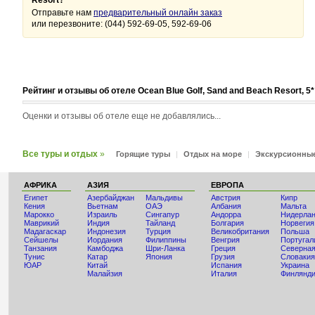
Resort?
Отправьте нам
предварительный онлайн заказ
или перезвоните: (044) 592-69-05, 592-69-06
Рейтинг и отзывы об отеле Ocean Blue Golf, Sand and Beach Resort, 5*
Оценки и отзывы об отеле еще не добавлялись...
Все туры и отдых
»
Горящие туры
|
Отдых на море
|
Экскурсионны
АФРИКА
АЗИЯ
ЕВРОПА
Египет
Азербайджан
Мальдивы
Австрия
Кипр
Кения
Вьетнам
ОАЭ
Албания
Мальта
Мaрокко
Израиль
Сингапур
Андорра
Нидерла
Маврикий
Индия
Тайланд
Болгария
Норвегия
Мадагаскар
Индонезия
Турция
Великобритания
Польша
Сейшелы
Иордания
Филиппины
Венгрия
Португал
Танзания
Камбоджа
Шри-Ланка
Греция
Северная
Тунис
Катар
Япония
Грузия
Словакия
ЮАР
Китай
Испания
Украина
Малайзия
Италия
Финлянд