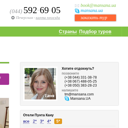
book
@mansana.ua
592
69
05
-
-
(044)
mansana
.ua
заказать тур
Печерская
-
карта проезда
Страны
Подбор туров
Хотите отдохнуть?
позвоните
т
(+38 044) 331-38-78
(+38 067) 488-05-25
(+38 050) 383-28-23
напишите
tm
@mansana.com
Mansana.UA
Отели Пунта Кану
все
2*
3*
4*
5*