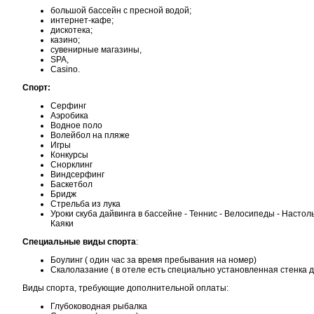
большой бассейн с пресной водой;
интернет-кафе;
дискотека;
казино;
сувенирные магазины,
SPA,
Casino.
Спорт:
Серфинг
Аэробика
Водное поло
Волейбол на пляже
Игры
Конкурсы
Снорклинг
Виндсерфинг
Баскетбол
Бридж
Стрельба из лука
Уроки скуба дайвинга в бассейне - Теннис - Велосипеды - Настол
Каяки
Специальные виды спорта
:
Боулинг ( один час за время пребывания на номер)
Скалолазание ( в отеле есть специально установленная стенка 
Виды спорта, требующие дополнительной оплаты:
Глубоководная рыбалка