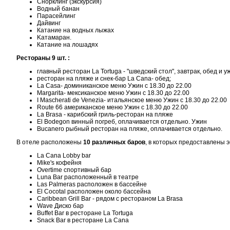
Снорклинг (экскурсия)
Водный банан
Парасейлинг
Дайвинг
Катание на водных лыжах
Kатамаран.
Катание на лошадях
Рестораны 9 шт. :
главный ресторан La Tortuga - "шведский стол", завтрак, обед и у
ресторан на пляже и снек-бар La Cana- обед;
La Casa- доминиканское меню Ужин с 18.30 до 22.00
Margarita- мексиканское меню Ужин с 18.30 до 22.00
I Mascherati de Venezia- итальянское меню Ужин с 18.30 до 22.00
Route 66 американское меню Ужин с 18.30 до 22.00
La Brasa - карибский гриль-ресторан на пляже
El Bodegon винный погреб, оплачивается отдельно. Ужин
Bucanero рыбный ресторан на пляже, оплачивается отдельно.
В отеле расположены
10 различных баров
, в которых предоставлены 
La Cana Lobby bar
Mike's кофейня
Overtime спортивный бар
Luna Bar расположенный в театре
Las Palmeras расположен в бассейне
El Cocotal расположен около бассейна
Caribbean Grill Bar - рядом с рестораном La Brasa
Wave Диско бар
Buffet Bar в ресторане La Tortuga
Snack Bar в ресторане La Cana