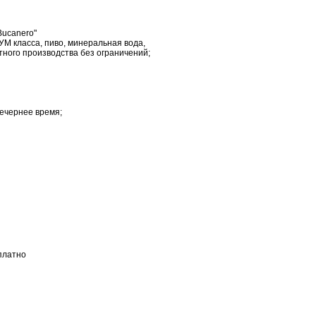
Bucanero"
М класса, пиво, минеральная вода,
тного производства без ограничений;
вечернее время;
платно