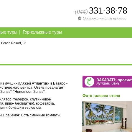
331
38
78
-
-
(044)
Осокорки
-
карта проезда
|
ные туры
Горнолыжные туры
 Beach Resort, 5*
ЗАКАЗАТЬ просче
лучшей цены
из лучших пляжей Атлантики в Баваро -
истического центра. Отель предлагает
e Suites", "Honemoon Suites".
Фото галерея отеля
илятор, телефон, спутниковое
а, пиво- бесплатно), кофеварка,
ами и большим зеркалом.
 и 1 ребенок. Есть смежные комнаты