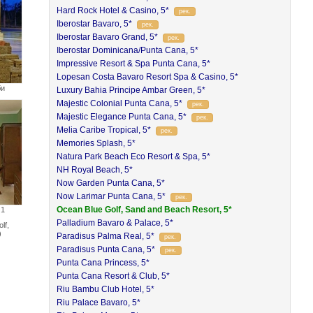
Hard Rock Hotel & Casino, 5*
рек.
Iberostar Bavaro, 5*
рек.
Iberostar Bavaro Grand, 5*
рек.
Iberostar Dominicana/Punta Cana, 5*
Impressive Resort & Spa Punta Cana, 5*
Lopesan Costa Bavaro Resort Spa & Casino, 5*
би
Luxury Bahia Principe Ambar Green, 5*
Majestic Colonial Punta Cana, 5*
рек.
Majestic Elegance Punta Cana, 5*
рек.
Melia Caribe Tropical, 5*
рек.
Memories Splash, 5*
Natura Park Beach Eco Resort & Spa, 5*
NH Royal Beach, 5*
Now Garden Punta Cana, 5*
Now Larimar Punta Cana, 5*
рек.
Ocean Blue Golf, Sand and Beach Resort, 5*
 1
Palladium Bavaro & Palace, 5*
lf,
)
Paradisus Palma Real, 5*
рек.
Paradisus Punta Cana, 5*
рек.
Punta Cana Princess, 5*
Punta Cana Resort & Club, 5*
Riu Bambu Club Hotel, 5*
Riu Palace Bavaro, 5*