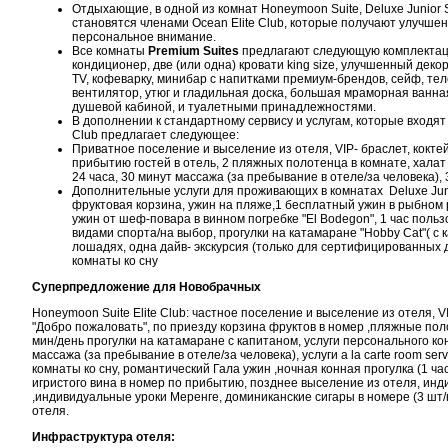
Отдыхающие, в одной из комнат Honeymoon Suite, Deluxe Junior Su
становятся членами Ocean Elite Club, которые получают улучше
персональное внимание.
Все комнаты
Premium Suites
предлагают следующую комплектацию
кондиционер, две (или одна) кровати king size, улучшенный деко
TV, кофеварку, минибар с напитками премиум-брендов, сейф, те
вентилятор, утюг и гладильная доска, большая мраморная ванна
душевой кабиной, и туалетными принадлежностями.
В дополнении к стандартному сервису и услугам, которые входят
Club предлагает следующее:
Приватное поселение и выселение из отеля, VIP- браслет, кокте
прибытию гостей в отель, 2 пляжных полотенца в комнате, халат и 
24 часа, 30 минут массажа (за пребывание в отеле/за человека),
Дополнительные услуги для проживающих в комнатах Deluxe Junio
фруктовая корзина, ужин на пляже,1 бесплатный ужин в рыбном 
ужин от шеф-повара в винном погребке "El Bodegon", 1 час по
видами спорта/на выбор, прогулки на катамаране "Hobby Cat"( с 
лошадях, одна дайв- экскурсия (только для сертифицированных 
комнаты ко сну
Суперпредложение для Новобрачных
Honeymoon Suite Elite Club: частное поселение и выселение из отеля, 
"Добро пожаловать", по приезду корзина фруктов в номер ,пляжные поло
мин/день прогулки на катамаране с капитаном, услуги персонального к
массажа (за пребывание в отеле/за человека), услуги a la carte room ser
комнаты ко сну, романтический Гала ужин ,ночная конная прогулка (1 ч
игристого вина в номер по прибытию, позднее выселение из отеля, инд
,индивидуальные уроки Меренге, доминиканские сигары в номере (3 шт/
отеля.
Инфраструктура отеля: