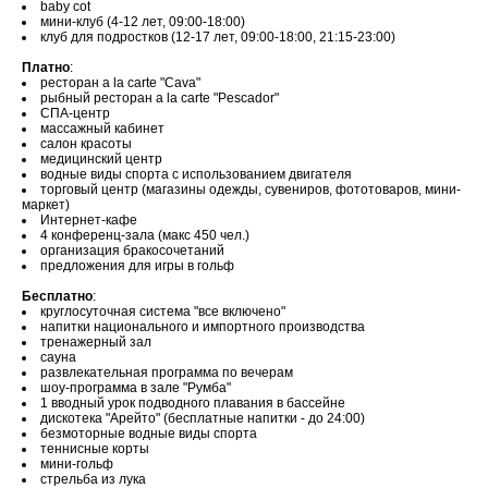
baby cot
мини-клуб (4-12 лет, 09:00-18:00)
клуб для подростков (12-17 лет, 09:00-18:00, 21:15-23:00)
Платно
:
ресторан a la carte "Cava"
рыбный ресторан a la carte "Pescador"
СПА-центр
массажный кабинет
салон красоты
медицинский центр
водные виды спорта с использованием двигателя
торговый центр (магазины одежды, сувениров, фототоваров, мини-
маркет)
Интернет-кафе
4 конференц-зала (макс 450 чел.)
организация бракосочетаний
предложения для игры в гольф
Бесплатно
:
круглосуточная система "все включено"
напитки национального и импортного производства
тренажерный зал
сауна
развлекательная программа по вечерам
шоу-программа в зале "Румба"
1 вводный урок подводного плавания в бассейне
дискотека "Арейто" (бесплатные напитки - до 24:00)
безмоторные водные виды спорта
теннисные корты
мини-гольф
стрельба из лука