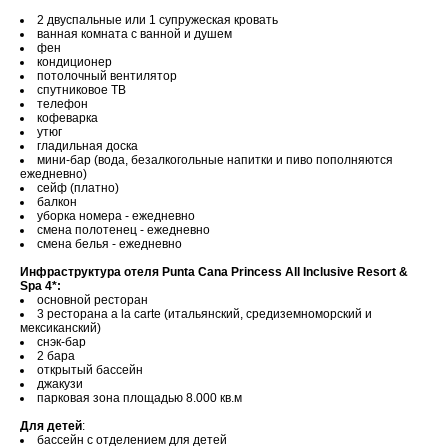
2 двуспальные или 1 супружеская кровать
ванная комната с ванной и душем
фен
кондиционер
потолочный вентилятор
спутниковое ТВ
телефон
кофеварка
утюг
гладильная доска
мини-бар (вода, безалкогольные напитки и пиво пополняются
ежедневно)
сейф (платно)
балкон
уборка номера - ежедневно
смена полотенец - ежедневно
смена белья - ежедневно
Инфраструктура отеля Punta Cana Princess All Inclusive Resort &
Spa 4*:
основной ресторан
3 ресторана a la carte (итальянский, средиземноморский и
мексиканский)
снэк-бар
2 бара
открытый бассейн
джакузи
парковая зона площадью 8.000 кв.м
Для детей
:
бассейн с отделением для детей