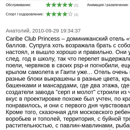
Обслуживание:
Анимация / развлечение:
(5)
Спорт / оздоровление:
(4)
Анатолий, 2010-09-29 19:34:37
Caribe Club Princess – доминиканский отель 
баллов. Супруга хоть возражала брать с собо
настоял, и вышло хорошо и правильно. Они у
след. год в школу, так что перелет выдержа
поели, червяков в своих psp-и погнобили, ещ
крылом самолета и Гаити уже... Отель очень
разные блоки выкрашены в разные цвета, кр
башенками и мансардами, где два этажа, где
создатели завода "серп и молот" строили из 
вкус в проектировке похоже был учтен, по к
понравилось, и они с первого дня чувствовал
Кроме того, сказочная для московского ребе
воробьев и тополей, территория, с буйной т
растительностью, с павлин-мавлинами, рыба