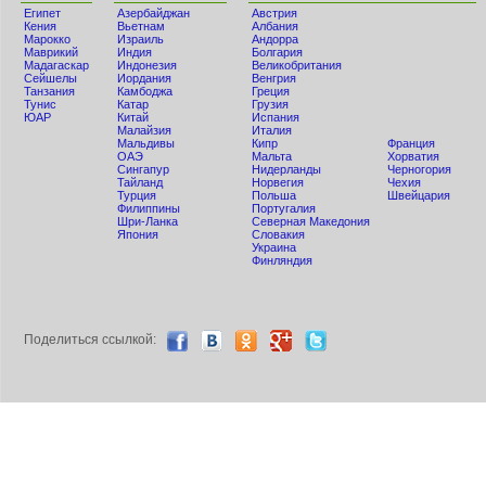
Египет
Азербайджан
Австрия
Кения
Вьетнам
Албания
Мaрокко
Израиль
Андорра
Маврикий
Индия
Болгария
Мадагаскар
Индонезия
Великобритания
Сейшелы
Иордания
Венгрия
Танзания
Камбоджа
Греция
Тунис
Катар
Грузия
ЮАР
Китай
Испания
Малайзия
Италия
Мальдивы
Кипр
Франция
ОАЭ
Мальта
Хорватия
Сингапур
Нидерланды
Черногория
Тайланд
Норвегия
Чехия
Турция
Польша
Швейцария
Филиппины
Португалия
Шри-Ланка
Северная Македония
Япония
Словакия
Украина
Финляндия
Поделиться ccылкой: