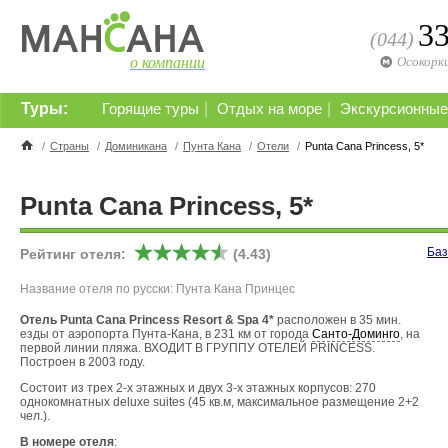
3
(044)
о компании
Осокорк
Туры:
|
|
Горящие туры
Отдых на море
Экскурсионные
/
Страны
/
Доминикана
/
Пунта Кана
/
Отели
/
Punta Cana Princess, 5*
Punta Cana Princess, 5*
Баз
Рейтинг отеля:
(4.43)
Название отеля по русски: Пунта Кана Принцес
Отель Punta Cana Princess Resort & Spa 4*
расположен в 35 мин.
езды от аэропорта Пунта-Кана, в 231 км от города
Санто-Доминго
, на
первой линии пляжа.
ВХОДИТ В ГРУППУ ОТЕЛЕЙ PRINCESS.
Построен в 2003 году.
Состоит из трех 2-х этажных и двух 3-х этажных корпусов: 270
однокомнатных deluxe suites (45 кв.м, максимальное размещение 2+2
чел.).
В номере отеля
: