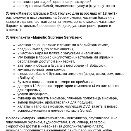
организация свадеб, организация экскурсий,
аренда автомобилей, медицинские услуги (круглосуточно).
Услуги Majestic Elegance Club (только для взрослых от 18 лет)
-
расположен в двух зданиях на берегу океана, частный бассейн у
каждого здания, частная зона на пляже, зоны отдыха с частными
барами, отдельный ресепшен (индивидуальная регистрация и
выписка);
Услуги пакета «Majestic Supreme Services»:
частная зона на пляже с лежаками в балийском стиле,
поздний выезд (по возможности),
2 частных бара на пляже с закусками и напитками,
VIP lounge в лобби с библиотекой, настольными играми и
бесплатным доступом в интернет,
завтраки и обеды a la carte в ресторане «Il Botaccio»,
круглосуточный room-service,
в номере в
бар
с 4 бутылками алкоголя (водка, виски, ром, ликер
«Baileys»),
бутылка шампанского в номере по прибытии,
доступ в 13 баров на территории комплекса (4 из них только
для взрослых),
услуги дворецкого,
сувенир на память в номере, пляжные полотенца в номере,
выбор подушек, ароматерапия для подушек,
халаты и тапочки в номере, коллекция DVD, газеты в номер,
эспрессо-машина в номере (только в Suites).
Во всех номерах:
климат-контроль, вентилятор, спутниковое ТВ с
плазменным экраном, аудиосистема, DVD-плеер, телефон,
скоростной доступ в интернет (за дополнительную плату),
мини-
бар
(пополняется ежедневно), сейф, рабочий стол, кофе-