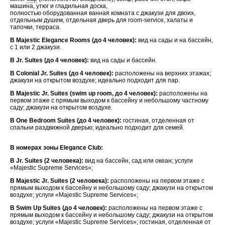
машина, утюг и гладильная доска,
полностью оборудованная ванная комната с джакузи для двоих,
отдельным душем, отдельная дверь для room-service, халаты и
тапочки, терраса.
В Majestic Elegance Rooms (до 4 человек):
вид на сады и на бассейн,
с 1 или 2 джакузи.
В Jr. Suites (до 4 человек):
вид на сады и бассейн.
В Colonial Jr. Suites (до 4 человек):
расположены на верхних этажах;
джакузи на открытом воздухе; идеально подходит для пар.
В Majestic Jr. Suites (swim up room, до 4 человек):
расположены на
первом этаже с прямым выходом к бассейну и небольшому частному
саду; джакузи на открытом воздухе.
В One Bedroom Suites (до 4 человек):
гостиная, отделенная от
спальни раздвижной дверью; идеально подходит для семей.
В номерах зоны Elegance Club:
В Jr. Suites (2 человека):
вид на бассейн, сад или океан; услуги
«Majestic Supreme Services»;
В Majestic Jr. Suites (2 человека):
расположены на первом этаже с
прямым выходом к бассейну и небольшому саду; джакузи на открытом
воздухе; услуги «Majestic Supreme Services»;
В Swim Up Suites (до 4 человек):
расположены на первом этаже с
прямым выходом к бассейну и небольшому саду; джакузи на открытом
воздухе; услуги «Majestic Supreme Services»; гостиная, отделенная от