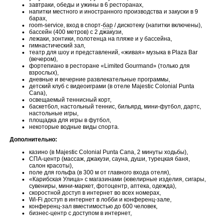
завтраки, обеды и ужины в 6 ресторанах,
напитки местного и иностранного производства и закуски в 9
барах,
room-service, вход в спорт-
бар
/ дискотеку (напитки включены),
бассейн (400 метров) с 2 джакузи,
лежаки, зонтики, полотенца на пляже и у бассейна,
гимнастический зал,
театр для шоу и представлений, «живая» музыка в Plaza Bar
(вечером),
фортепиано в ресторане «Limited Gourmand» (только для
взрослых),
дневные и вечерние развлекательные программы,
детский клуб с видеоиграми (в отеле Majestic Colonial Punta
Cana),
освещаемый теннисный корт,
баскетбол, настольный теннис, бильярд, мини-футбол, дартс,
настольные игры,
площадка для игры в футбол,
некоторые водные виды спорта.
Дополнительно:
казино (в Majestic Colonial Punta Cana, 2 минуты ходьбы),
СПА-центр (массаж, джакузи, сауна, души, турецкая баня,
салон красоты),
поле для гольфа (в 300 м от главного входа отеля),
«Карибская Улица» с магазинами (ювелирные изделия, сигары,
сувениры, мини-маркет, фотоцентр, аптека, одежда),
скоростной доступ в интернет во всех номерах,
Wi-Fi доступ в интернет в лобби и конференц-зале,
конференц-зал вместимостью до 600 человек,
бизнес-центр с доступом в интернет,