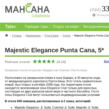
3
(044)
о компании
Осокорк
Туры:
|
|
Горящие туры
Отдых на море
Экскурсионные
/
Страны
/
Доминикана
/
Пунта Кана
/
Отели
/
Majestic Elegance Punta Can
Majestic Elegance Punta Cana, 5*
Баз
Рейтинг отеля:
(4.14)
Название отеля по русски: Маджестик Элеганс Пунта Кана
Расположен на прекрасном пляже в зоне Баваро, в 30 минутах езды
от международного аэропорта Пунта-Каны.Этот отель сравнительно
новый, был открыт в октябре 2008 года. На территории отеля
находится эксклюзивная зона Elegance Club только для взрослых,
состоящая из двух корпусов около моря и частного бассейна. Гости
зоны Elegance Club могут пользоваться индивидуальными услугами.
В отеле 600 номеров, расположенных в 2 зонах, категорий:
Majestic Elegance: Jr. Suite, Colonial Jr. Suite, Majestic Jr. Suite,