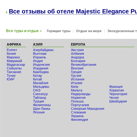
Все отзывы об отеле Majestic Elegance Pu
Все туры и отдых
»
Горящие туры
|
Отдых на море
|
Экскурсионные 
АФРИКА
АЗИЯ
ЕВРОПА
Египет
Азербайджан
Австрия
Кения
Вьетнам
Албания
Мaрокко
Израиль
Андорра
Маврикий
Индия
Болгария
Мадагаскар
Индонезия
Великобритания
Сейшелы
Иордания
Венгрия
Танзания
Камбоджа
Греция
Тунис
Катар
Грузия
ЮАР
Китай
Испания
Малайзия
Италия
Мальдивы
Кипр
Франция
ОАЭ
Мальта
Хорватия
Сингапур
Нидерланды
Черногория
Тайланд
Норвегия
Чехия
Турция
Польша
Швейцария
Филиппины
Португалия
Шри-Ланка
Северная Македония
Япония
Словакия
Украина
Финляндия