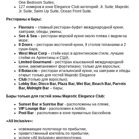
One Bedroom Suites;
127 номеров в зоне Elegance Club категорий: Jr. Suite, Majestic
Jr. Suite, Swim Up Suite, Ocean Front Suite.
Рестораны и бары:
Flavours
– главный ресторан-буфет международной кухни;
завтраки, обеды, ужины;
See & Sea
– ресторан морской кухни около пляжа с видом на
море;
9 Doors
– ресторан восточной кухни, 9 столов тепанаяки и 2
суши-бара;
West Meat Corp
– стейк-хаус в аргентинском стиле, лучшие
стейки из Аргентины и
США
;
Limited Gourmand
– ресторан изысканной международной
кухни, аккомпанемент фортепиано; только для взрослых;
Il Botaccio
– ресторан итальянской кухни; на завтраки и обеды
открыт только для гостей Majestic Elegance
Club
(только для взрослых);
Lobby Bar, Disco Bar, Plaza Bar, Wet Bar, Beach Bar, Parrots
Bar, Midnight Bar
– бары;
Бары только для гостей зоны Majestic Elegance Club:
Sunset Bar и Sunrise Bar
- расположены на пляже,
VIP Lounge Bar
- расположен в лобби,
Pool Bar
- расположен в зоне приватных бассейнов.
«All Inclusive»:
освежающее полотенце по прибытии,
приветственный коктейль по прибытии,
услуги «All Inclusive» круглосуточно,