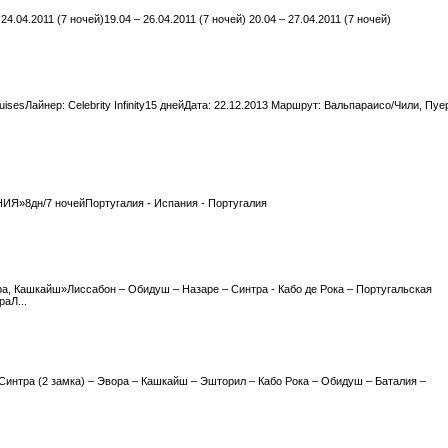
04.2011 (7 ночей)19.04 – 26.04.2011 (7 ночей) 20.04 – 27.04.2011 (7 ночей)
sesЛайнер: Celebrity Infinity15 днейДата: 22.12.2013 Маршрут: Вальпараисо/Чили, Пуе
дн/7 ночейПортугалия - Испания - Португалия
ра, Кашкайш»Лиссабон – Обидуш – Назаре – Синтра - Кабо де Рока – Португальская
аЛ...
 Синтра (2 замка) – Эвора – Кашкайш – Эшторил – Кабо Рока – Обидуш – Баталия –