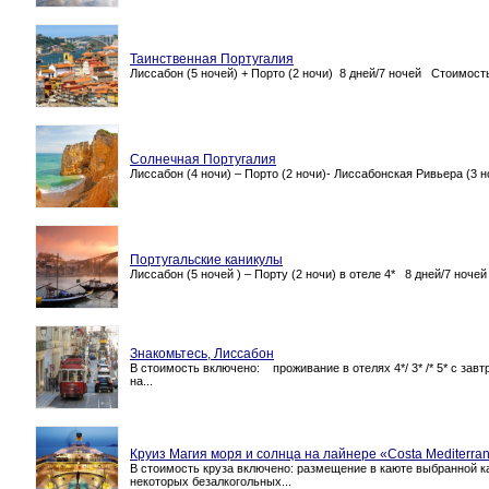
Таинственная Португалия
Лиссабон (5 ночей) + Порто (2 ночи) 8 дней/7 ночей Стоимость
Солнечная Португалия
Лиссабон (4 ночи) – Порто (2 ночи)- Лиссабонская Ривьера (3
Португальские каникулы
Лиссабон (5 ночей ) – Порту (2 ночи) в отеле 4* 8 дней/7 ноче
Знакомьтесь, Лиссабон
В стоимость включено: проживание в отелях 4*/ 3* /* 5* с з
на...
Круиз Магия моря и солнца на лайнере «Costa Mediterra
В стоимость круза включено: размещение в каюте выбранной ка
некоторых безалкогольных...