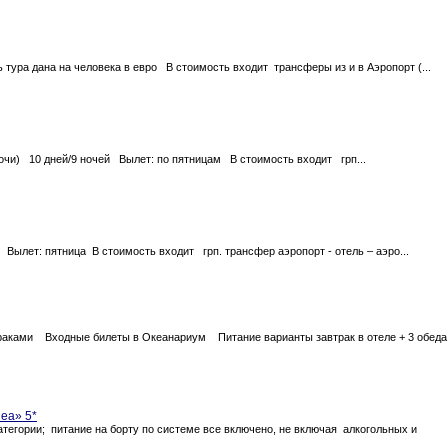
 тура дана на человека в евро В стоимость входит трансферы из и в Аэропорт (...
 ночи) 10 дней/9 ночей Вылет: по пятницам В стоимость входит грп...
й Вылет: пятница В стоимость входит грп. трансфер аэропорт - отель – аэро...
автраками Входные билеты в Океанариум Питание варианты завтрак в отеле + 3 обеда
nea» 5*
тегории; питание на борту по системе все включено, не включая алкогольных и