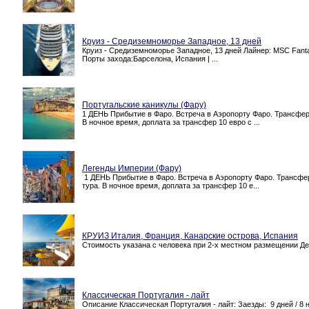
Круиз - Средиземноморье Западное, 13 дней
Круиз - Средиземноморье Западное, 13 дней Лайнер: MSC Fanta
Порты захода:Барселона, Испания | ...
Португальские каникулы (Фару)
1 ДЕНЬ Прибытие в Фаро. Встреча в Аэропорту Фаро. Трансфер
В ночное время, доплата за трансфер 10 евро с ...
Легенды Империи (Фару)
1 ДЕНЬ Прибытие в Фаро. Встреча в Аэропорту Фаро. Трансфер
тура. В ночное время, доплата за трансфер 10 е...
КРУИЗ Италия, Франция, Канарские острова, Испания
Стоимость указана с человека при 2-х местном размещении День
Классическая Португалия - лайт
Описание Классическая Португалия - лайт: Заезды: 9 дней / 8 но