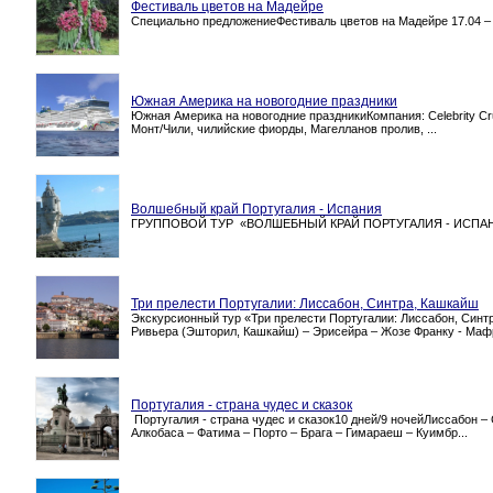
Фестиваль цветов на Мадейре
Специально предложениеФестиваль цветов на Мадейре 17.04 – 24.
Южная Америка на новогодние праздники
Южная Америка на новогодние праздникиКомпания: Celebrity Crui
Монт/Чили, чилийские фиорды, Магелланов пролив, ...
Волшебный край Португалия - Испания
ГРУППОВОЙ ТУР «ВОЛШЕБНЫЙ КРАЙ ПОРТУГАЛИЯ - ИСПАНИЯ»8
Три прелести Португалии: Лиссабон, Синтра, Кашкайш
Экскурсионный тур «Три прелести Португалии: Лиссабон, Синт
Ривьера (Эшторил, Кашкайш) – Эрисейра – Жозе Франку - Мафр
Португалия - страна чудес и сказок
Португалия - страна чудес и сказок10 дней/9 ночейЛиссабон –
Алкобаса – Фатима – Порто – Брага – Гимараеш – Куимбр...