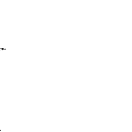
ура.
7