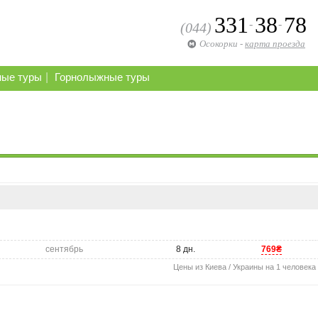
331
38
78
-
-
(044)
Осокорки
-
карта проезда
|
ные туры
Горнолыжные туры
сентябрь
8 дн.
769₴
Цены из Киева / Украины на 1 человека