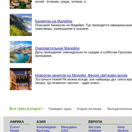
ночей - вторник, среда, четверг, п...
Каникулы на Мадейре
Описание Каникулы на Мадейре: Тур проводится официальными 
трансферы, размещение в указанн...
Очаровательная Мадейра
Даты проведения: еженедельно по средам и субботам Группо
программе,
Новорічні канікули на Мадейрі. Феєрія святкових вогнів
Зустрічати Новий Рік можна всюди, але найкраще дух свята відчу
океану. Це незвично і весело – адже атмос...
Все туры и отдых
»
Горящие туры
|
Отдых на море
|
Экскурсионны
АФРИКА
АЗИЯ
ЕВРОПА
Египет
Азербайджан
Мальдивы
Австрия
Кипр
Кения
Вьетнам
ОАЭ
Албания
Мальта