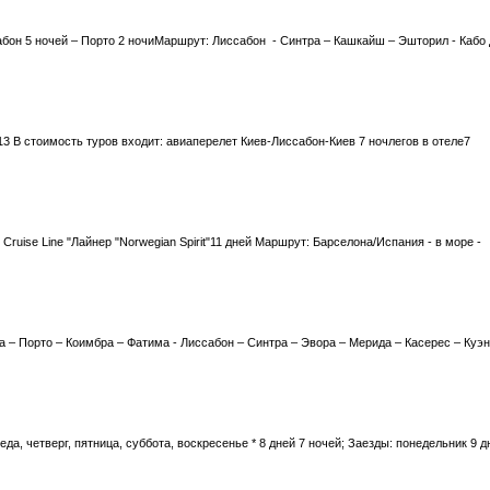
бон 5 ночей – Порто 2 ночиМаршрут: Лиссабон - Синтра – Кашкайш – Эшторил - Кабо 
13 В стоимость туров входит: авиаперелет Киев-Лиссабон-Киев 7 ночлегов в отеле7
ruise Line "Лайнер "Norwegian Spirit"11 дней Маршрут: Барселона/Испания - в море -
– Порто – Коимбра – Фатима - Лиссабон – Синтра – Эвора – Мерида – Касерес – Куэн
да, четверг, пятница, суббота, воскресенье * 8 дней 7 ночей; Заезды: понедельник 9 д