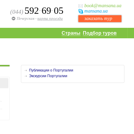
book
@mansana.ua
592
69
05
-
-
(044)
mansana
.ua
заказать тур
Печерская
-
карта проезда
Страны
Подбор туров
Публикации о Португалии
Экскурсии Португалии