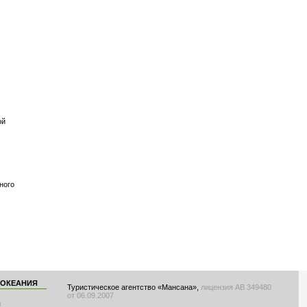
ой
ного
 ОКЕАНИЯ
Туристическое агентство «Мансана»,
лицензия АВ 349480
от 06.09.2007
я