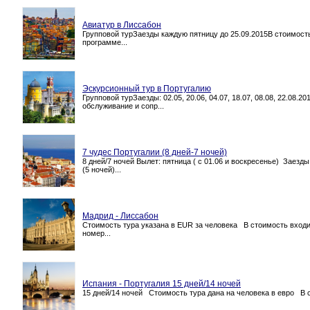
Авиатур в Лиссабон
Групповой турЗаезды каждую пятницу до 25.09.2015В стоимос
программе...
Эскурсионный тур в Португалию
Групповой турЗаезды: 02.05, 20.06, 04.07, 18.07, 08.08, 22.0
обслуживание и сопр...
7 чудес Португалии (8 дней-7 ночей)
8 дней/7 ночей Вылет: пятница ( с 01.06 и воскресенье) Заезд
(5 ночей)...
Мадрид - Лиссабон
Стоимость тура указана в EUR за человека В стоимость входи
номер...
Испания - Португалия 15 дней/14 ночей
15 дней/14 ночей Стоимость тура дана на человека в евро В с