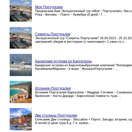
Моя Португалия
Предлагаем Вам Экскурсионный тур «Моя - Португалия», Лисса
Рока - Фатима - Порто – Куимбра (8 дней / 7 ...
Секреты Португалии
Экскурсионный тур "Секреты Португалии" 26.04.2013 - 25.10.20
завтраков6 обедов в ресторане (с напитками)+ 1 ужин со с...
Канарские острова из Барселоны
Канарские острова из БарселоныКруизная компания "Norwegian C
Касабланка/Марокко - в море - Фуншал/Португалия - ...
Испания-Португалия
Испания-Португалия Барселона – Мадрид- Сеговия – Саламанка 
Валенсия – Коста Дорада – БарселонаСтоимость тура ...
Две столицы Португалии
Описание Две столицы - Лиссабон + Порто: Заезды: вторник, сре
8 ночей (к цене тура 8 д. 7 н. нужно...