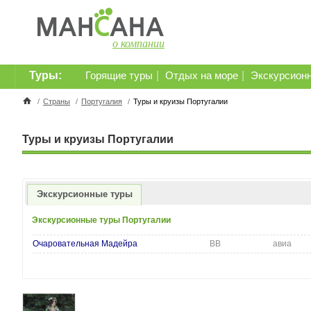
о компании
Туры:
|
|
Горящие туры
Отдых на море
Экскурсион
/
Страны
/
Португалия
/
Туры и круизы Португалии
Туры и круизы Португалии
Экскурсионные туры
Экскурсионные туры Португалии
Очаровательная Мадейра
BB
авиа