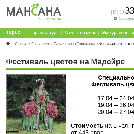
3
(044)
о компании
Осокорк
Туры:
|
|
Горящие туры
Отдых на море
Экскурсионные
/
Страны
/
Португалия
/
Туры и круизы Португалии
/
Фестиваль цветов на 
Фестиваль цветов на Мадейре
Специально
Фестиваль цв
17.04 – 24.0
19.04 – 26.0
20.04 – 27.0
Стоимость
на 1 чел. 
от 445 евро