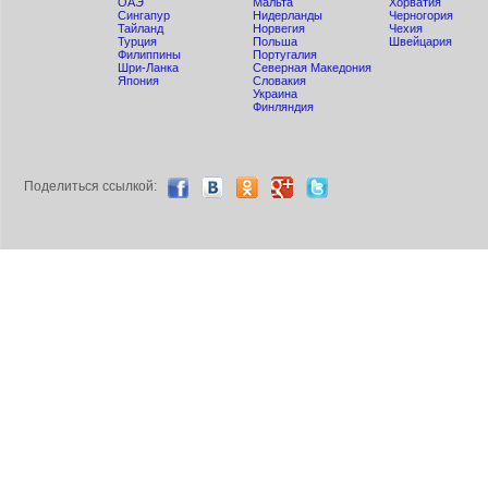
ОАЭ
Мальта
Хорватия
Сингапур
Нидерланды
Черногория
Тайланд
Норвегия
Чехия
Турция
Польша
Швейцария
Филиппины
Португалия
Шри-Ланка
Северная Македония
Япония
Словакия
Украина
Финляндия
Поделиться ccылкой: