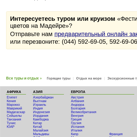
Интересуетесь туром или круизом
«Фести
цветов на Мадейре»?
Отправьте нам
предварительный онлайн за
или перезвоните: (044) 592-69-05, 592-69-0
Все туры и отдых
»
Горящие туры
|
Отдых на море
|
Экскурсионные 
АФРИКА
АЗИЯ
ЕВРОПА
Египет
Азербайджан
Австрия
Кения
Вьетнам
Албания
Мaрокко
Израиль
Андорра
Маврикий
Индия
Болгария
Мадагаскар
Индонезия
Великобритания
Сейшелы
Иордания
Венгрия
Танзания
Камбоджа
Греция
Тунис
Катар
Грузия
ЮАР
Китай
Испания
Малайзия
Италия
Мальдивы
Кипр
Франция