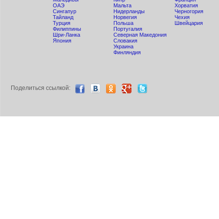
ОАЭ
Мальта
Хорватия
Сингапур
Нидерланды
Черногория
Тайланд
Норвегия
Чехия
Турция
Польша
Швейцария
Филиппины
Португалия
Шри-Ланка
Северная Македония
Япония
Словакия
Украина
Финляндия
Поделиться ccылкой: