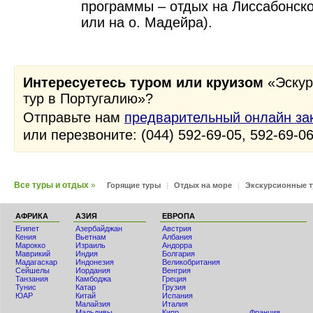
программы – отдых на Лиссабонско
или на о. Мадейра).
Интересуетесь туром или круизом
«Эскур
тур в Португалию»?
Отправьте нам
предварительный онлайн за
или перезвоните: (044) 592-69-05, 592-69-0
Все туры и отдых
»
Горящие туры
|
Отдых на море
|
Экскурсионные 
АФРИКА
АЗИЯ
ЕВРОПА
Египет
Азербайджан
Австрия
Кения
Вьетнам
Албания
Мaрокко
Израиль
Андорра
Маврикий
Индия
Болгария
Мадагаскар
Индонезия
Великобритания
Сейшелы
Иордания
Венгрия
Танзания
Камбоджа
Греция
Тунис
Катар
Грузия
ЮАР
Китай
Испания
Малайзия
Италия
Мальдивы
Кипр
Франция