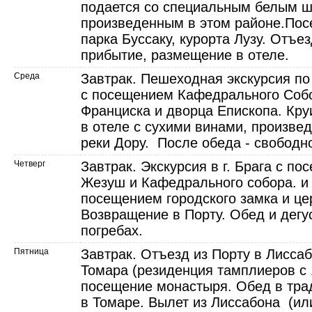
подается со специальным белым ш
произведенным в этом районе.Пос
парка Буссаку, курорта Лузу. Отъезд
прибытие, размещение в отеле.
Среда
Завтрак. Пешеходная экскурсия по
с посещением Кафедрального Собо
Франциска и дворца Епископа. Кру
в отеле c сухими винами, произве
реки Дору. После обеда - свободн
Четверг
Завтрак. Экскурсия в г. Брага с п
Жезуш и Кафедрального собора. и 
посещением городского замка и це
Возвращение в Порту. Обед и дегу
погребах.
Пятница
Завтрак. Отъезд из Порту в Лиссабо
Томара (резиденция тамплиеров с 
посещение монастыря. Обед в тра
в Томаре. Вылет из Лиссабона (и