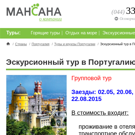
3
(044)
о компании
Осокорк
Туры:
|
|
Горящие туры
Отдых на море
Экскурсионные
/
Страны
/
Португалия
/
Туры и круизы Португалии
/
Эскурсионный тур в П
Эскурсионный тур в Португали
Групповой тур
Заезды: 02.05, 20.06, 
22.08.2015
В стоимость входит:
проживание в отелях
транспортное обслу