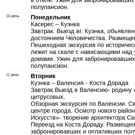
в отеле. Ужин для забронировавших
полупансион.
10 день
Понедельник
Касерес – Куэнка
Завтрак. Выезд вг. Куэнка, объяв
достоянием Человечества. Размещен
Пешеходная экскурсия по историчес
лежит на скале с нависающими над
домами. Ужин для забронировавших
полупансион.
11 день
Вторник
Куэнка – Валенсия - Коста Дорада
Завтрак.Выезд в Валенсию- родину 
цитрусовых.
Обзорная экскурсия по Валенсии. С
центре города. Осмотр нового райо
Искусств»- творение архитектора Са
Переезд на Коста Дораду. Размещен
забронировавших и оплативших пол