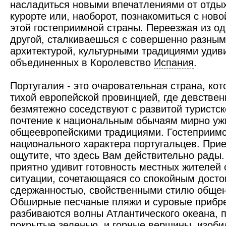
насладиться новыми впечатлениями от отд
курорте или, наоборот, познакомиться с нов
этой гостеприимной страны. Переезжая из о
другой, сталкиваешься с совершенно разны
архитектурой, культурными традициями уди
объединенных в Королевство
Испания
.
Португалия - это очаровательная страна, ко
тихой европейской провинцией, где девстве
безмятежно соседствуют с развитой туристск
почтение к национальным обычаям мирно уж
общеевропейскими традициями. Гостеприимст
национального характера португальцев. Прие
ощутите, что здесь Вам действительно рады. 
приятно удивит готовность местных жителей
ситуации, сочетающаяся со спокойным досто
сдержанностью, свойственными стилю общен
Обширные песчаные пляжи и суровые прибре
разбиваются волны Атлантического океана, 
покрытые зеленью, и горные вершины, изоби