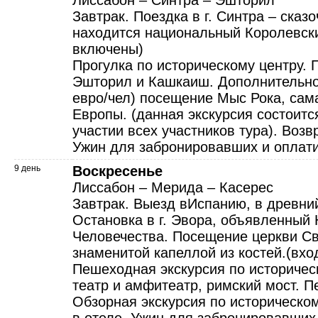
Лиссабон – Синтра – Эшторил
Завтрак. Поездка в г. Синтра – сказ
находится национальный Королевски
включены)
Прогулка по историческому центру.
Эшторил и Кашкаиш. Дополнительно
евро/чел) посещение Мыс Рока, сам
Европы. (данная экскурсия состоитс
участии всех участников тура). Воз
Ужин для забронировавших и оплат
9 день
Воскресенье
Лиссабон – Мерида – Касерес
Завтрак. Выезд вИспанию, в древний
Остановка в г. Эвора, объявленны
Человечества. Посещение церкви Св
знаменитой капеллой из костей.(вх
Пешеходная экскурсия по историчес
театр и амфитеатр, римский мост. Пе
Обзорная экскурсия по историческо