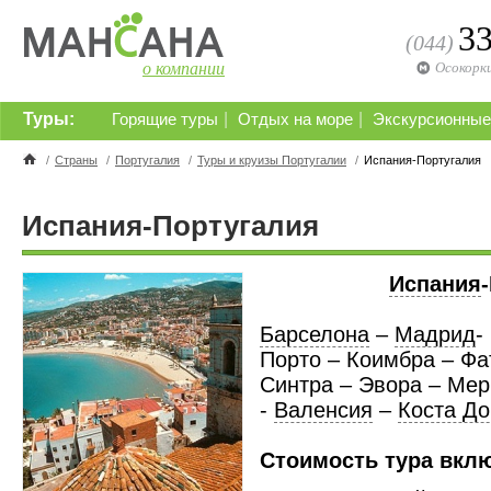
3
(044)
о компании
Осокорк
Туры:
|
|
Горящие туры
Отдых на море
Экскурсионные
/
Страны
/
Португалия
/
Туры и круизы Португалии
/
Испания-Португалия
Испания-Португалия
Испания
Барселона
–
Мадрид
-
Порто – Коимбра – Фа
Синтра – Эвора – Мер
-
Валенсия
–
Коста Д
Стоимость тура вклю