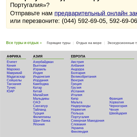
Португалия»?
Отправьте нам
предварительный онлайн за
или перезвоните: (044) 592-69-05, 592-69-0
Все туры и отдых
»
Горящие туры
|
Отдых на море
|
Экскурсионные 
АФРИКА
АЗИЯ
ЕВРОПА
Египет
Азербайджан
Австрия
Кения
Вьетнам
Албания
Мaрокко
Израиль
Андорра
Маврикий
Индия
Болгария
Мадагаскар
Индонезия
Великобритания
Сейшелы
Иордания
Венгрия
Танзания
Камбоджа
Греция
Тунис
Катар
Грузия
ЮАР
Китай
Испания
Малайзия
Италия
Мальдивы
Кипр
Франция
ОАЭ
Мальта
Хорватия
Сингапур
Нидерланды
Черногория
Тайланд
Норвегия
Чехия
Турция
Польша
Швейцария
Филиппины
Португалия
Шри-Ланка
Северная Македония
Япония
Словакия
Украина
Финляндия