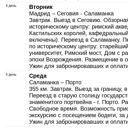
4 день
Вторник
Мадрид – Сеговия - Саламанка
Завтрак. Выезд в Сеговию. Обзорная
историческому центру: римский акве
Кастильских королей, кафедральный
включены). Переезд в Саламанку. П
по историческому центру: старейши
университет, Римский мост, Дом с р
эпохи Возрождения. Размещение в о
Ужин для забронировавших и оплат
5 день
Среда
Саламанка – Порто
355 км. Завтрак. Выезд за границу, 
Переезд в старую столицу государст
знаменитого портвейна - г. Порто. Р
Свободное время. Возможность при
экскурсию с посещением бодеги, за 
Ужин для забронировавших и оплат