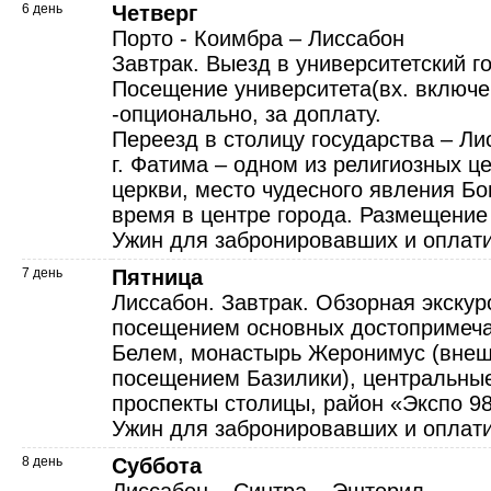
6 день
Четверг
Порто - Коимбра – Лиссабон
Завтрак. Выезд в университетский г
Посещение университета(вх. включе
-опционально, за доплату.
Переезд в столицу государства – Ли
г. Фатима – одном из религиозных ц
церкви, место чудесного явления Б
время в центре города. Размещение 
Ужин для забронировавших и оплат
7 день
Пятница
Лиссабон. Завтрак. Обзорная экскур
посещением основных достопримеча
Белем, монастырь Жеронимус (внеш
посещением Базилики), центральны
проспекты столицы, район «Экспо 9
Ужин для забронировавших и оплат
8 день
Суббота