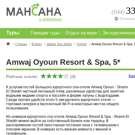
3
(044)
о компании
Осокорк
Туры:
|
|
Горящие туры
Отдых на море
Экскурсионные
/
Страны
/
Египет
/
Шарм Эль Шейх
/
Отели
/
Amwaj Oyoun Resort & Spa, 
Amwaj Oyoun Resort & Spa, 5*
Баз
Рейтинг отеля:
(4)
К услугам гостей большого курортного спа-отеля Amwaj Oyoun - Sharm
El Sheikh частный песчаный пляж, различные удобства для занятия
водными видами спорта и бассейн в форме лагуны с водопадами.
Среди прочих удобств этого 5-звездочного курортного отеля —
торговая галерея и бесплатный Wi-Fi в некоторых местах общего
пользования.
Из номеров курортного спа-отеля Amwaj Oyoun Resort & Spa - Sharm El
Sheikh можно выйти на собственный балкон или террасу. В
распоряжении гостей просторная гостиная зона с телевизором с
плоским экраном. В номерах есть ванная комната с ванной и
телефоном.