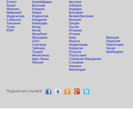
Египет
Азербайджан
Австрия
Кения
Вьетнам
Албания
Мaрокко
Израиль
Андорра
Маврикий
Индия
Болгария
Мадагаскар
Индонезия
Великобритания
Сейшелы
Иордания
Венгрия
Танзания
Камбоджа
Греция
Тунис
Катар
Грузия
ЮАР
Китай
Испания
Малайзия
Италия
Мальдивы
Кипр
Франция
ОАЭ
Мальта
Хорватия
Сингапур
Нидерланды
Черногория
Тайланд
Норвегия
Чехия
Турция
Польша
Швейцария
Филиппины
Португалия
Шри-Ланка
Северная Македония
Япония
Словакия
Украина
Финляндия
Поделиться ccылкой: