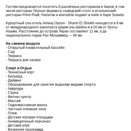
Гостям предлагается посетить 8 различных ресторанов и баров, в том
числе ресторан Onyoun формата «шведский стол» и итальянский
ресторан Primi Piatti. Напитки и коктейли подают в пабе и баре Soweto.
Курортный спа-отель Amwaj Oyoun - Sharm El Sheikh находится в 9 км
от международного аэропорта Шарм-эль-Шейха и в 20 км от бухты
Наама. Расстояние до острова Тиран составляет 11 км, а до
национального парка Рас-Мохаммед — 40 км.
На свежем воздухе
- Открытый плавательный бассейн
- Сад
- Терраса
- Терраса для загара
Спорт и Отдых
- Теннисный корт
- Бильярд
- Дайвинг
- Оборудование для занятия водными видами спорта
-
Аквапарк
- Сауна
- Фитнес-центр
- Массаж
- Гидромассажная ванна
- Частная пляжная зона
- Пляж
- Детская игровая площадка
- Анимационный персонал
- Детский клуб
- Вечерняя программа