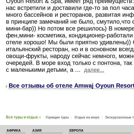
Oyoun Resort & Spa, имеет ряд преимуществ:
нас встретили и доставили где-то за пол час
много бассейнов и ресторанов, развитая инф
в принципе замечаний не было, смутило,что 
мини-бар)) Но потом все решилось) В номере
фен,мини- косметика, кондиционер-работали
отеле хорошо! Мы были приятно удивлены))
итальянский ресторан, но и в основном всег
овощи-фрукты, народу сейчас немного, можн
очередей. В море вход только с понтона, так
с маленькими детьми, а ...
далее...
Все отзывы об отеле Amwaj Oyoun Resort 
Все туры и отдых
»
Горящие туры
|
Отдых на море
|
Экскурсионные 
АФРИКА
АЗИЯ
ЕВРОПА