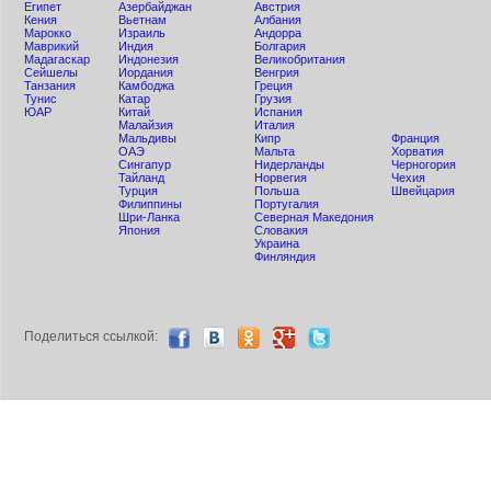
Египет
Азербайджан
Австрия
Кения
Вьетнам
Албания
Мaрокко
Израиль
Андорра
Маврикий
Индия
Болгария
Мадагаскар
Индонезия
Великобритания
Сейшелы
Иордания
Венгрия
Танзания
Камбоджа
Греция
Тунис
Катар
Грузия
ЮАР
Китай
Испания
Малайзия
Италия
Мальдивы
Кипр
Франция
ОАЭ
Мальта
Хорватия
Сингапур
Нидерланды
Черногория
Тайланд
Норвегия
Чехия
Турция
Польша
Швейцария
Филиппины
Португалия
Шри-Ланка
Северная Македония
Япония
Словакия
Украина
Финляндия
Поделиться ccылкой: