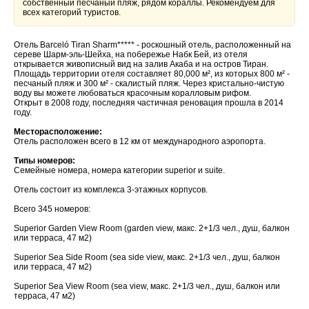
собственный песчаный пляж, рядом кораллы. Рекомендуем для
всех категорий туристов.
Отель Barceló Tiran Sharm***** - роскошный отель, расположенный на
сереве Шарм-эль-Шейха, на побережье Набк Бей, из отеля
открывается живописный вид на залив Акаба и на остров Тиран.
Площадь территории отеля составляет 80,000 м², из которых 800 м² -
песчаный пляж и 300 м² - скалистый пляж. Через кристально-чистую
воду вы можете любоваться красочным коралловым рифом.
Открыт в 2008 году, последняя частичная реновация прошла в 2014
году.
Месторасположение:
Отель расположен всего в 12 км от международного аэропорта.
Типы номеров:
Семейные номера, номера категории superior и suite.
Отель состоит из комплекса 3-этажных корпусов.
Всего 345 номеров:
Superior Garden View Room (garden view, макс. 2+1/3 чел., душ, балкон
или терраса, 47 м2)
Superior Sea Side Room (sea side view, макс. 2+1/3 чел., душ, балкон
или терраса, 47 м2)
Superior Sea View Room (sea view, макс. 2+1/3 чел., душ, балкон или
терраса, 47 м2)