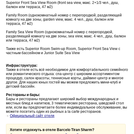
Superior Front Sea View Room (front sea view, макс. 2+1/3 чел., душ,
балкон или терраса, 47 м2)
Family Room (однокомнатный номер с перегородкой, разделяющей
комнату на две зоны, garden view, макс. 4 чел., душ, балкон или
терраса, 47 м2)
Family Sea View Room (однокомнатный номер с перегородкой,
разделяющей комнату на две зоны, sea view, макс. 4 чел., душ, балкон
или терраса, 47 м2)
Также есть Superior Room Swim-up Room, Superior Front Sea View с
частным бассейном и Junior Suite Sea View
Инфраструктура:
Также в отеле есть всё необходимое для комфортабельного семейного
или романтического отдыха: спа-центр с широким ассортиментом
процедур, салон красоты, теннисные корты, дайвинг-центр и многое
другое. Для наших юных гостей мы можем предложить мини-клуб и
детский бассейн.
Рестораны и бары:
Бары и рестораны предлагают широкий выбор международных и
местных блюд и напитков, 3 тематических ресторана, шведский стол
или, если вы предпочитаете более индивидуальное обслуживание, вы
можете посетить один из рыбных a la carte ресторанов.
Официальный сайт отеля
Хотите отдохнуть в отеле Barcelo Tiran Sharm?