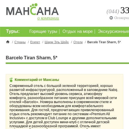
3
(044)
о компании
Осокорк
Туры:
|
|
Горящие туры
Отдых на море
Экскурсионные
/
Страны
/
Египет
/
Шарм Эль Шейх
/
Отели
/
Barcelo Tiran Sharm, 5*
Barcelo Tiran Sharm, 5*
Комментарий от Мансаны
Современный отель с большой зеленой территорией, хорошо
развитой инфраструктурой, расположенный в заповеднике Nabq.
Отель предлагает высокий уровень сервиса, атмосферу
комфорта, разнообразное питание присущее всей мировой сети
отелей «Barcelo». Номера выполнены в современном стиле и
оборудованы всем необходимым для комфортабельного
проживания. Для гостей, предпочитающих привилегированный
отдых отель рекомендует питание по системам «Premium All
Inclusive» с доступом в Club Lounge и другими дополнительными
услугами. Для детей доступен мини-клуб с отличной детской
площадкой и разнообразной программой. Отель имеет