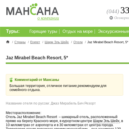
3
(044)
о компании
Осокорк
Туры:
|
|
Горящие туры
Отдых на море
Экскурсионные
/
Страны
/
Египет
/
Шарм Эль Шейх
/
Отели
/
Jaz Mirabel Beach Resort, 5*
Jaz Mirabel Beach Resort, 5*
Комментарий от Мансаны
Большая территория, отличное питание,рекомендуем для
семейного отдыха.
Название отеля по русски: Джаз Мирабель Бич Резорт
Месторасположение:
Отель Jaz Mirabel Beach Resort – шикарный отель, расположенный
прямо на берегу Красного моря, в курортном центре
Шарм Эль Шейх
, в
10 километрах от аэропорта и в 30 километрах от центра города.