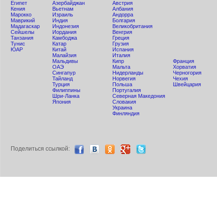
Египет
Азербайджан
Австрия
Кения
Вьетнам
Албания
Мaрокко
Израиль
Андорра
Маврикий
Индия
Болгария
Мадагаскар
Индонезия
Великобритания
Сейшелы
Иордания
Венгрия
Танзания
Камбоджа
Греция
Тунис
Катар
Грузия
ЮАР
Китай
Испания
Малайзия
Италия
Мальдивы
Кипр
Франция
ОАЭ
Мальта
Хорватия
Сингапур
Нидерланды
Черногория
Тайланд
Норвегия
Чехия
Турция
Польша
Швейцария
Филиппины
Португалия
Шри-Ланка
Северная Македония
Япония
Словакия
Украина
Финляндия
Поделиться ccылкой: