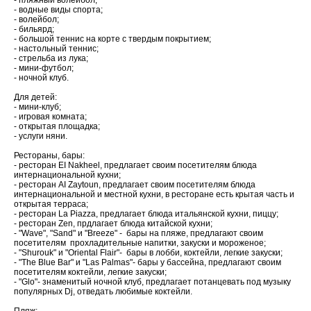
- пляжный волейбол;
- водные виды спорта;
- волейбол;
- бильярд;
- большой теннис на корте с твердым покрытием;
- настольный теннис;
- стрельба из лука;
- мини-футбол;
- ночной клуб.
Для детей:
- мини-клуб;
- игровая комната;
- открытая площадка;
- услуги няни.
Рестораны, бары:
- ресторан EI Nakheel, предлагает своим посетителям блюда
интернациональной кухни;
- ресторан AI Zaytoun, предлагает своим посетителям блюда
интернациональной и местной кухни, в ресторане есть крытая часть и
открытая терраса;
- ресторан La Piazza, предлагает блюда итальянской кухни, пиццу;
- ресторан Zen, прдлагает блюда китайской кухни;
- "Wave", "Sand" и "Breeze" - бары на пляже, предлагают своим
посетителям прохладительные напитки, закуски и мороженое;
- "Shurouk" и "Oriental Flair"- бары в лобби, коктейли, легкие закуски;
- "The Blue Bar" и "Las Palmas"- бары у бассейна, предлагают своим
посетителям коктейли, легкие закуски;
- "Glo"- знаменитый ночной клуб, предлагает потанцевать под музыку
популярных Dj, отведать любимые коктейли.