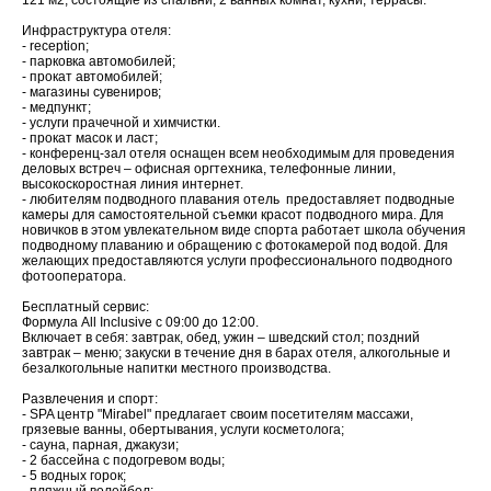
121 м2, состоящие из спальни, 2 ванных комнат, кухни, террасы.
Инфраструктура отеля:
- reception;
- парковка автомобилей;
- прокат автомобилей;
- магазины сувениров;
- медпункт;
- услуги прачечной и химчистки.
- прокат масок и ласт;
- конференц-зал отеля оснащен всем необходимым для проведения
деловых встреч – офисная оргтехника, телефонные линии,
высокоскоростная линия интернет.
- любителям подводного плавания отель предоставляет подводные
камеры для самостоятельной съемки красот подводного мира. Для
новичков в этом увлекательном виде спорта работает школа обучения
подводному плаванию и обращению с фотокамерой под водой. Для
желающих предоставляются услуги профессионального подводного
фотооператора.
Бесплатный сервис:
Формула All Inclusive с 09:00 до 12:00.
Включает в себя: завтрак, обед, ужин – шведский стол; поздний
завтрак – меню; закуски в течение дня в барах отеля, алкогольные и
безалкогольные напитки местного производства.
Развлечения и спорт:
- SPA центр "Mirabel" предлагает своим посетителям массажи,
грязевые ванны, обертывания, услуги косметолога;
- сауна, парная, джакузи;
- 2 бассейна c подогревом воды;
- 5 водных горок;