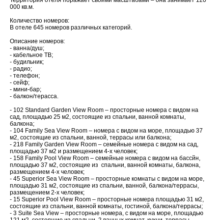
Территория отеля поражает своими масштабами – она занимает 120
000 кв.м.
Количество номеров:
В отеле 645 номеров различных категорий.
Описание номеров:
- ванна/душ;
- кабельное ТВ;
- будильник;
- радио;
- телефон;
- сейф;
- мини-бар;
- балкон/терасса.
- 102 Standard Garden View Room – просторные номера с видом на
сад, площадью 25 м2, состоящие из спальни, ванной комнаты,
балкона;
- 104 Family Sea View Room – номера с видом на море, площадью 37
м2, состоящие из спальни, ванной, террасы или балкона;
- 218 Family Garden View Room – семейные номера с видом на сад,
площадью 37 м2 и размещением 4-х человек;
- 158 Family Pool View Room – семейные номера с видом на бассйн,
площадью 37 м2, состоящие из спальни, ванной комнаты, балкона,
размещением 4-х человек;
- 45 Superior Sea View Room – просторные комнаты с видом на море,
площадью 31 м2, состоящие из спальни, ванной, балкона/террасы,
размещением 2-х человек;
- 15 Superior Pool View Room – просторные номера площадью 31 м2,
состоящие из спальни, ванной комнаты, гостиной, балкона/террасы;
- 3 Suite Sea View – просторные номера, с видом на море, площадью