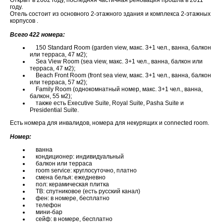
Открыт в 2002 году, последняя частичная реновация прошла в 2011
году.
Отель состоит из основного 2-этажного здания и комплекса 2-этажных
корпусов .
Всего 422 номера:
150 Standard Room (garden view, макс. 3+1 чел., ванна, балкон
или терраса, 47 м2);
Sea View Room (sea view, макс. 3+1 чел., ванна, балкон или
терраса, 47 м2);
Beach Front Room (front sea view, макс. 3+1 чел., ванна, балкон
или терраса, 57 м2);
Family Room (однокомнатный номер, макс. 3+1 чел., ванна,
балкон, 55 м2);
также есть Executive Suite, Royal Suite, Pasha Suite и
Presidential Suite.
Есть номера для инвалидов, номера для некурящих и connected room.
Номер:
ванна
кондиционер: индивидуальный
балкон или терраса
room service: круглосуточно, платно
смена белья: ежедневно
пол: керамическая плитка
ТВ: спутниковое (есть русский канал)
фен: в номере, бесплатно
телефон
мини-бар
сейф: в номере, бесплатно