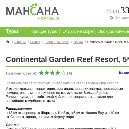
3
(044)
о компании
Осокорк
Туры:
|
|
Горящие туры
Отдых на море
Экскурсионные
/
Страны
/
Египет
/
Шарм Эль Шейх
/
Отели
/
Continental Garden Reef Reso
Continental Garden Reef Resort, 5
Базир
Рейтинг отеля:
(4)
Название отеля по русски: Контерконтиненталь Гарден Риф Резорт
У отеля красивая территория, оригинальная архитектура, просторные
номера, очень много ступенек по всему отелю. Большой пляж.
Рекомендуем для любителей дайвинга и снорклинга, а также для
спокойного семейного отдыха.
Расположение:
в 13 км от аэропорта Шарм-эль-Шейха, в 5 км от Naama Bay и в 10 км
от Старого города, на самом берегу моря.
Отель: