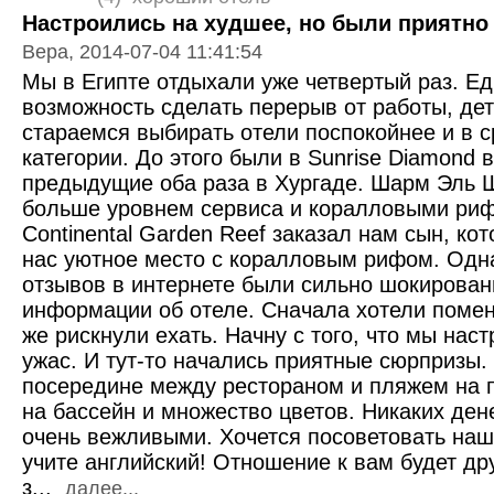
Настроились на худшее, но были приятн
Вера, 2014-07-04 11:41:54
Мы в Египте отдыхали уже четвертый раз. Е
возможность сделать перерыв от работы, дет
стараемся выбирать отели поспокойнее и в 
категории. До этого были в Sunrise Diamond
предыдущие оба раза в Хургаде. Шарм Эль 
больше уровнем сервиса и коралловыми риф
Continental Garden Reef заказал нам сын, ко
нас уютное место с коралловым рифом. Одн
отзывов в интернете были сильно шокирован
информации об отеле. Сначала хотели поменя
же рискнули ехать. Начну с того, что мы нас
ужас. И тут-то начались приятные сюрпризы.
посередине между рестораном и пляжем на 
на бассейн и множество цветов. Никаких ден
очень вежливыми. Хочется посоветовать наш
учите английский! Отношение к вам будет др
з...
далее...