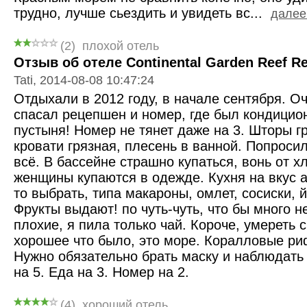
трудно, лучше сьездить и увидеть вс...
далее.
(2)
плохой отель
Отзыв об отеле Continental Garden Reef Res
Tati, 2014-08-08 10:47:24
Отдыхали в 2012 году, в начале сентября. О
спасал рецепшен и номер, где был кондицион
пустыня! Номер не тянет даже на 3. Шторы г
кровати грязная, плесень в ванной. Попросил
всё. В бассейне страшно купаться, вонь от х
женщины купаются в одежде. Кухня на вкус 
то выбрать, типа макароны, омлет, сосиски, 
Фрукты выдают! по чуть-чуть, что бы много н
плохие, я пила только чай. Короче, умереть 
хорошее что было, это море. Коралловые риф
Нужно обязательно брать маску и наблюдать 
на 5. Еда на 3. Номер на 2.
(4)
хороший отель