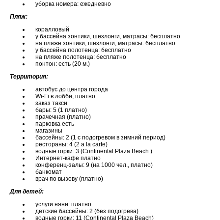
уборка номера: ежедневно
Пляж:
коралловый
у бассейна зонтики, шезлонги, матрасы: бесплатно
на пляже зонтики, шезлонги, матрасы: бесплатно
у бассейна полотенца: бесплатно
на пляже полотенца: бесплатно
понтон: есть (20 м.)
Территория:
автобус до центра города
Wi-Fi в лобби, платно
заказ такси
бары: 5 (1 платно)
прачечная (платно)
парковка есть
магазины
бассейны: 2 (1 с подогревом в зимний период)
рестораны: 4 (2 a la carte)
водные горки: 3 (Continental Plaza Beach )
Интернет-кафе платно
конференц-залы: 9 (на 1000 чел., платно)
банкомат
врач по вызову (платно)
Для детей:
услуги няни: платно
детские бассейны: 2 (без подогрева)
водные горки: 11 (Continental Plaza Beach)