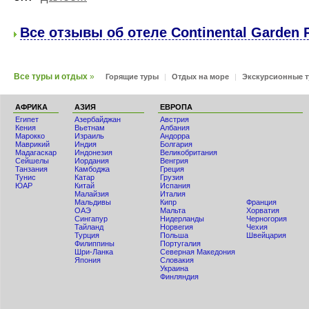
Все отзывы об отеле Continental Garden R
Все туры и отдых
»
Горящие туры
|
Отдых на море
|
Экскурсионные 
АФРИКА
АЗИЯ
ЕВРОПА
Египет
Азербайджан
Австрия
Кения
Вьетнам
Албания
Мaрокко
Израиль
Андорра
Маврикий
Индия
Болгария
Мадагаскар
Индонезия
Великобритания
Сейшелы
Иордания
Венгрия
Танзания
Камбоджа
Греция
Тунис
Катар
Грузия
ЮАР
Китай
Испания
Малайзия
Италия
Мальдивы
Кипр
Франция
ОАЭ
Мальта
Хорватия
Сингапур
Нидерланды
Черногория
Тайланд
Норвегия
Чехия
Турция
Польша
Швейцария
Филиппины
Португалия
Шри-Ланка
Северная Македония
Япония
Словакия
Украина
Финляндия