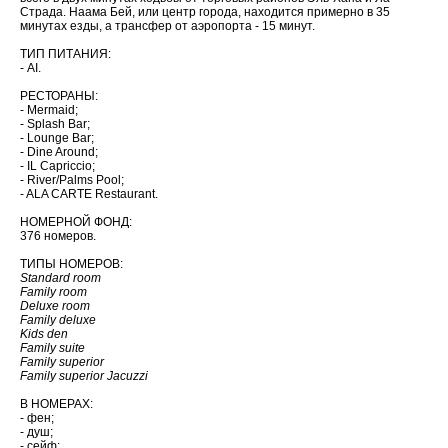
Страда. Наама Бей, или центр города, находится примерно в 35
минутах езды, а трансфер от аэропорта - 15 минут.
ТИП ПИТАНИЯ:
- AI.
РЕСТОРАНЫ:
- Mermaid;
- Splash Bar;
- Lounge Bar;
- Dine Around;
- IL Capriccio;
- River/Palms Pool;
- ALA CARTE Restaurant.
НОМЕРНОЙ ФОНД:
376 номеров.
ТИПЫ НОМЕРОВ:
Standard room
Family room
Deluxe room
Family deluxe
Kids den
Family suite
Family superior
Family superior Jacuzzi
В НОМЕРАХ:
- фен;
- душ;
- сейф;