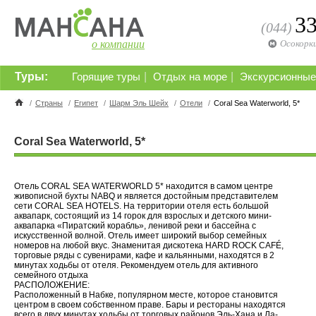
3
(044)
о компании
Осокорк
Туры:
|
|
Горящие туры
Отдых на море
Экскурсионные
/
Страны
/
Египет
/
Шарм Эль Шейх
/
Отели
/
Coral Sea Waterworld, 5*
Coral Sea Waterworld, 5*
Отель CORAL SEA WATERWORLD 5* находится в самом центре
живописной бухты NABQ и является достойным представителем
сети CORAL SEA HOTELS. На территории отеля есть большой
аквапарк, состоящий из 14 горок для взрослых и детского мини-
аквапарка «Пиратский корабль», ленивой реки и бассейна с
искусственной волной. Отель имеет широкий выбор семейных
номеров на любой вкус. Знаменитая дискотека HARD ROCK CAFÉ,
торговые ряды с сувенирами, кафе и кальянными, находятся в 2
минутах ходьбы от отеля. Рекомендуем отель для активного
семейного отдыха
РАСПОЛОЖЕНИЕ:
Расположенный в Набке, популярном месте, которое становится
центром в своем собственном праве. Бары и рестораны находятся
всего в двух минутах ходьбы от торговых районов Эль-Хана и Ла-