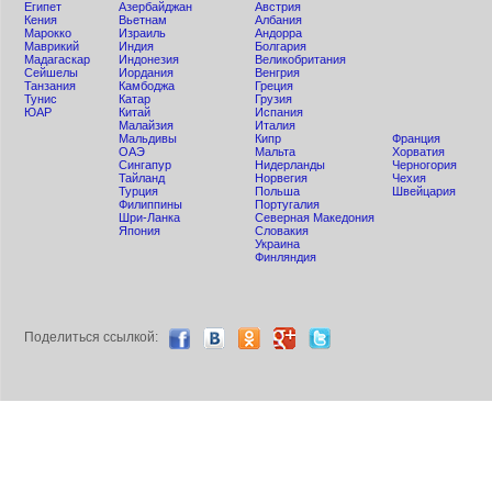
Египет
Азербайджан
Австрия
Кения
Вьетнам
Албания
Мaрокко
Израиль
Андорра
Маврикий
Индия
Болгария
Мадагаскар
Индонезия
Великобритания
Сейшелы
Иордания
Венгрия
Танзания
Камбоджа
Греция
Тунис
Катар
Грузия
ЮАР
Китай
Испания
Малайзия
Италия
Мальдивы
Кипр
Франция
ОАЭ
Мальта
Хорватия
Сингапур
Нидерланды
Черногория
Тайланд
Норвегия
Чехия
Турция
Польша
Швейцария
Филиппины
Португалия
Шри-Ланка
Северная Македония
Япония
Словакия
Украина
Финляндия
Поделиться ccылкой: