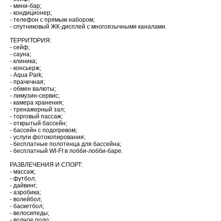
- мини-
бар
;
- кондиционер;
- телефон с прямым набором;
- спутниковый ЖК-дисплей с многоязычными каналами.
ТЕРРИТОРИЯ:
- сейф;
- сауна;
- клиника;
- консьерж;
- Aqua Park;
- прачечная;
- обмен валюты;
- лимузин-сервис;
- камера хранения;
- тренажерный зал;
- торговый пассаж;
- открытый бассейн;
- бассейн с подогревом;
- услуги фотокопирования;
- бесплатные полотенца для бассейна;
- бесплатный WI-FI в лобби-лобби-баре.
РАЗВЛЕЧЕНИЯ И СПОРТ:
- массаж;
- футбол;
- дайвинг;
- аэробика;
- волейбол;
- баскетбол;
- велосипеды;
- водное поло;