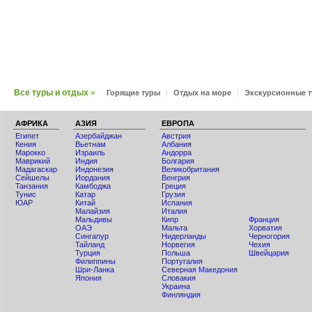
Все туры и отдых
»
Горящие туры
|
Отдых на море
|
Экскурсионные 
АФРИКА
АЗИЯ
ЕВРОПА
Египет
Азербайджан
Австрия
Кения
Вьетнам
Албания
Мaрокко
Израиль
Андорра
Маврикий
Индия
Болгария
Мадагаскар
Индонезия
Великобритания
Сейшелы
Иордания
Венгрия
Танзания
Камбоджа
Греция
Тунис
Катар
Грузия
ЮАР
Китай
Испания
Малайзия
Италия
Мальдивы
Кипр
Франция
ОАЭ
Мальта
Хорватия
Сингапур
Нидерланды
Черногория
Тайланд
Норвегия
Чехия
Турция
Польша
Швейцария
Филиппины
Португалия
Шри-Ланка
Северная Македония
Япония
Словакия
Украина
Финляндия