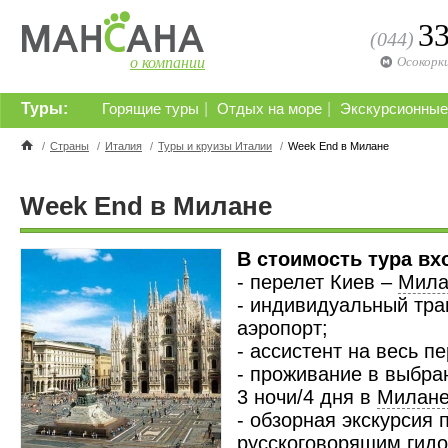
3
(044)
о компании
Осокорк
Туры:
|
|
Горящие туры
Отдых на море
Экскурсионные
/
Страны
/
Италия
/
Туры и круизы Италии
/
Week End в Милане
Week End в Милане
В стоимость тура вх
- перелет Киев –
Мила
- индивидуальный тра
аэропорт;
- ассистент на весь п
- проживание в выбра
3 ночи/4 дня в
Милан
- обзорная экскурсия 
русскоговорящим гидом