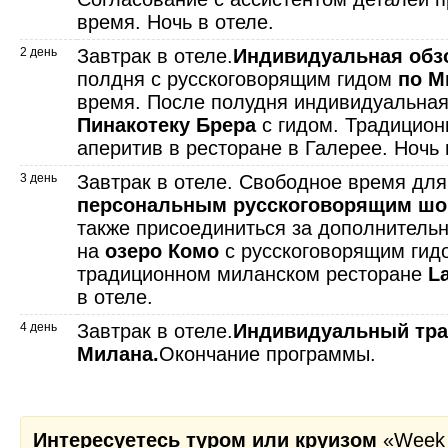
время. Ночь в отеле.
2 день
Завтрак в отеле.
Индивидуальная обз
полдня с русскоговорящим гидом
по М
время. После полудня индивидуальная
Пинакотеку Брера
с гидом. Традицио
аперитив в ресторане в Галерее. Ночь 
3 день
Завтрак в отеле. Свободное время дл
персональным русскоговорящим шо
также присоединиться за дополнительн
на
озеро Комо
с русскоговорящим гид
традиционном миланском ресторане
L
в отеле.
4 день
Завтрак в отеле.
Индивидуальный тра
Милана.
Окончание программы.
Интересуетесь туром или круизом
«Week 