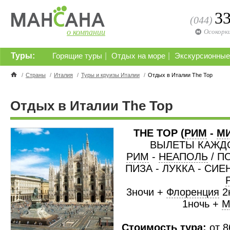
3
(044)
о компании
Осокорк
Туры:
|
|
Горящие туры
Отдых на море
Экскурсионные
/
Страны
/
Италия
/
Туры и круизы Италии
/
Отдых в Италии The Top
Отдых в Италии The Top
THE TOP (
РИМ
-
М
ВЫЛЕТЫ КАЖД
РИМ
-
НЕАПОЛЬ
/ П
ПИЗА - ЛУККА - СИЕ
3ночи +
Флоренция
2
1ночь +
М
Стоимость тура:
от 8