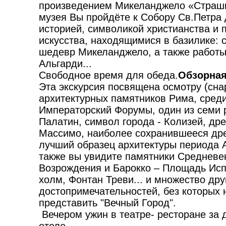
произведением Микеланджело «Страшн
музея Вы пройдёте к Собору Св.Петра 
историей, символикой христианства и
искусства, находящимися в базилике: 
шедевр Микеланджело, а также работы
Альгарди...
Свободное время для обеда.
Обзорная
Эта экскурсия посвящена осмотру (сна
архитектурных памятников Рима, среди
Императорский Форумы, один из семи 
Палатин, символ города - Колизей, др
Массимо, наиболее сохранившееся др
лучший образец архитектуры периода 
также вы увидите памятники Средневек
Возрождения и Барокко – Площадь Исп
холм, Фонтан Треви... и множество дру
достопримечательностей, без которых
представить "Вечный Город".
Вечером ужин в театре- ресторане за д