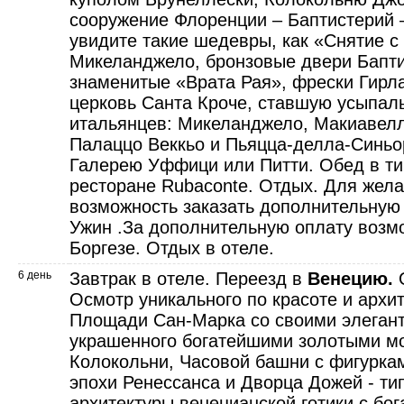
сооружение Флоренции – Баптистерий 
увидите такие шедевры, как «Снятие с
Микеланджело, бронзовые двери Бапти
знаменитые «Врата Рая», фрески Гирл
церковь Санта Кроче, ставшую усыпал
итальянцев: Микеланджело, Макиавелл
Палаццо Веккьо и Пьяцца-делла-Синьо
Галерею Уффици или Питти. Обед в ти
ресторане Rubaconte. Отдых. Для жел
возможность заказать дополнительную
Ужин .За дополнительную оплату возм
Боргезе. Отдых в отеле.
6 день
Завтрак в отеле. Переезд в
Венецию.
О
Осмотр уникального по красоте и архи
Площади Сан-Марка со своими элеган
украшенного богатейшими золотыми м
Колокольни, Часовой башни с фигуркам
эпохи Ренессанса и Дворца Дожей - ти
архитектуры венецианской готики с бо