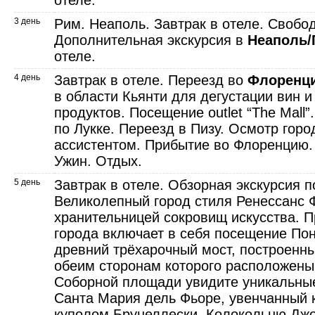
отеле.
3 день
Рим. Неаполь. Завтрак в отеле. Свобо
Дополнительная экскурсия в
Неаполь/
отеле.
4 день
Завтрак в отеле. Переезд во
Флоренц
в области Кьянти для дегустации вин 
продуктов. Посещение outlet “The Mall”
по Лукке. Переезд в Пизу. Осмотр гор
ассистентом. Прибытие во Флоренцию.
Ужин. Отдых.
5 день
Завтрак в отеле. Обзорная экскурсия п
Великолепный город стиля Ренессанс 
хранительницей сокровищ искусства. П
города включает в себя посещение По
древний трёхарочный мост, построенный
обеим сторонам которого расположены
Соборной площади увидите уникальные
Санта Мария дель Фьоре, увенчанный
куполом Брунеллески, Колокольню Дж