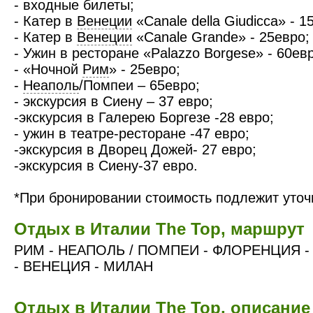
- входные билеты;
- Катер в
Венеции
«Canale della Giudicca» - 1
- Катер в
Венеции
«Canale Grande» - 25евро;
- Ужин в ресторане «Palazzo Borgese» - 60ев
- «Ночной
Рим
» - 25евро;
-
Неаполь
/Помпеи – 65евро;
- экскурсия в Сиену – 37 евро;
-экскурсия в Галерею Боргезе -28 евро;
- ужин в театре-ресторане -47 евро;
-экскурсия в Дворец Дожей- 27 евро;
-экскурсия в Сиену-37 евро.
*При бронировании стоимость подлежит уточ
Отдых в Италии The Top, маршрут
РИМ - НЕАПОЛЬ / ПОМПЕИ - ФЛОРЕНЦИЯ - 
- ВЕНЕЦИЯ - МИЛАН
Отдых в Италии The Top, описание