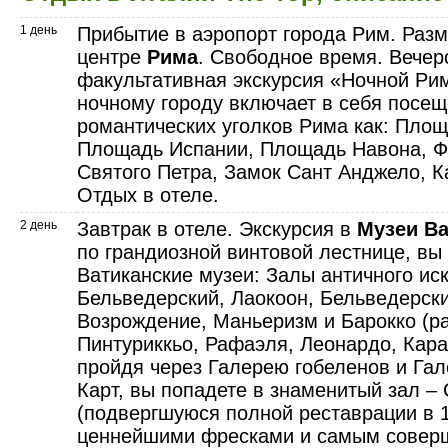
1 день
Прибытие в аэропорт города Рим. Разм
центре
Рима
. Свободное время. Вече
факультативная экскурсия «Ночной Рим
ночному городу включает в себя посещ
романтических уголков Рима как: Пло
Площадь Испании, Площадь Навона, Ф
Святого Петра, Замок Сант Анджело, К
Отдых в отеле.
2 день
Завтрак в отеле. Экскурсия в
Музеи Ва
по грандиозной винтовой лестнице, вы
Ватиканские музеи: Залы античного ис
Бельведерский, Лаокоон, Бельведерский
Возрождение, Маньеризм и Барокко (р
Пинтуриккьо, Рафаэля, Леонардо, Кара
пройдя через Галерею гобеленов и Га
Карт, вы попадете в знаменитый зал –
(подвергшуюся полной реставрации в 1
ценнейшими фресками и самым сове