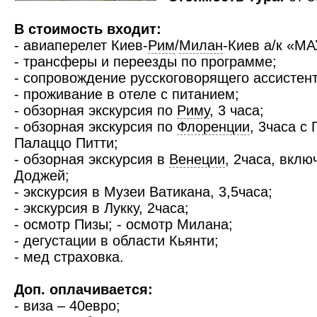
В стоимость входит:
- авиаперелет Киев-
Рим
/
Милан
-Киев а/к «МА
- трансферы и переезды по программе;
- сопровождение русскоговорящего ассистент
- проживание в отеле с питанием;
- обзорная экскурсия по
Риму
, 3 часа;
- обзорная экскурсия по
Флоренции
, 3часа с
Палаццо Питти;
- обзорная экскурсия в
Венеции
, 2часа, вкл
Доджей;
- экскурсия в Музеи Ватикана, 3,5часа;
- экскурсия в Лукку, 2часа;
- осмотр Пизы; - осмотр Милана;
- дегустации в области Кьянти;
- мед страховка.
Доп. оплачивается:
- виза – 40евро;