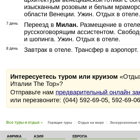
изысканным розовым и белым мраморо
области Венеции. Ужин. Отдых в отеле
7 день
Переезд в
Милан.
Размещение в отеле
русскоговорящим ассистентом. Свобод
и шопинга. Ужин. Отдых в отеле.
8 день
Завтрак в отеле. Трансфер в аэропорт.
Интересуетесь туром или круизом
«Отдых
Италии The Top»?
Отправьте нам
предварительный онлайн за
или перезвоните: (044) 592-69-05, 592-69-0
Все туры и отдых
»
Горящие туры
|
Отдых на море
|
Экскурсионные 
АФРИКА
АЗИЯ
ЕВРОПА