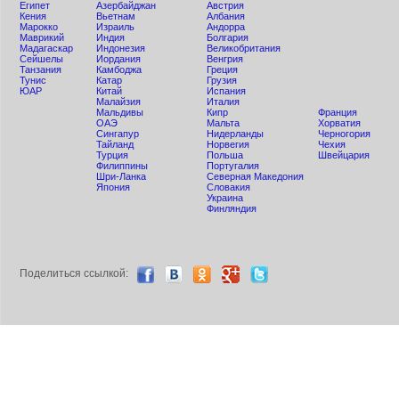
Египет
Азербайджан
Австрия
Кения
Вьетнам
Албания
Мaрокко
Израиль
Андорра
Маврикий
Индия
Болгария
Мадагаскар
Индонезия
Великобритания
Сейшелы
Иордания
Венгрия
Танзания
Камбоджа
Греция
Тунис
Катар
Грузия
ЮАР
Китай
Испания
Малайзия
Италия
Мальдивы
Кипр
Франция
ОАЭ
Мальта
Хорватия
Сингапур
Нидерланды
Черногория
Тайланд
Норвегия
Чехия
Турция
Польша
Швейцария
Филиппины
Португалия
Шри-Ланка
Северная Македония
Япония
Словакия
Украина
Финляндия
Поделиться ccылкой: