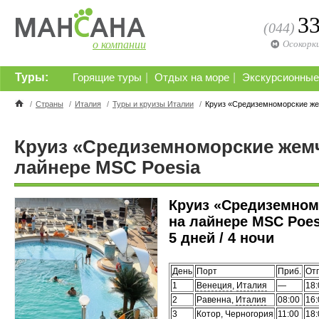
3
(044)
о компании
Осокорк
Туры:
|
|
Горящие туры
Отдых на море
Экскурсионные
/
Страны
/
Италия
/
Туры и круизы Италии
/
Круиз «Средиземноморские же
Круиз «Средиземноморские жем
лайнере MSC Poesia
Круиз «Средиземно
на лайнере MSC Poes
5 дней / 4 ночи
День
Порт
Приб.
От
1
Венеция
,
Италия
—
18:
2
Равенна,
Италия
08:00
16:
3
Котор
,
Черногория
11:00
18: