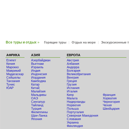
Все туры и отдых
»
Горящие туры
|
Отдых на море
|
Экскурсионные 
АФРИКА
АЗИЯ
ЕВРОПА
Египет
Азербайджан
Австрия
Кения
Вьетнам
Албания
Мaрокко
Израиль
Андорра
Маврикий
Индия
Болгария
Мадагаскар
Индонезия
Великобритания
Сейшелы
Иордания
Венгрия
Танзания
Камбоджа
Греция
Тунис
Катар
Грузия
ЮАР
Китай
Испания
Малайзия
Италия
Мальдивы
Кипр
Франция
ОАЭ
Мальта
Хорватия
Сингапур
Нидерланды
Черногория
Тайланд
Норвегия
Чехия
Турция
Польша
Швейцария
Филиппины
Португалия
Шри-Ланка
Северная Македония
Япония
Словакия
Украина
Финляндия