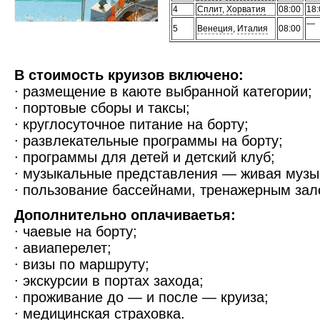
4
Сплит
,
Хорватия
08:00
18:
—
5
Венеция
,
Италия
08:00
В стоимость круизов включено:
∙ размещение в каюте выбранной категории;
∙ портовые сборы и таксы;
∙ круглосуточное питание на борту;
∙ развлекательные программы на борту;
∙ программы для детей и детский клуб;
∙ музыкальные представления — живая музыка
∙ пользование бассейнами, тренажерным зало
Дополнительно оплачиваетья:
∙ чаевые на борту;
∙ авиаперелет;
∙ визы по маршруту;
∙ экскурсии в портах захода;
∙ проживание до — и после — круиза;
∙ медицинская страховка.