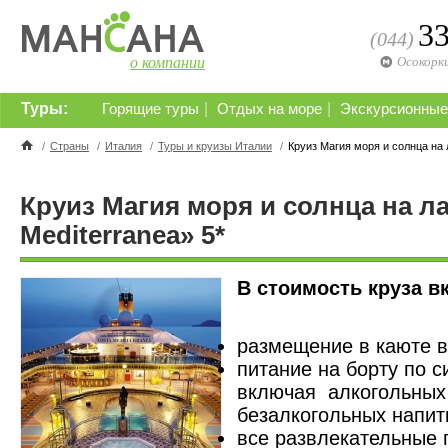
3
(044)
о компании
Осокорк
Туры:
|
|
Горящие туры
Отдых на море
Экскурсионные
/
Страны
/
Италия
/
Туры и круизы Италии
/
Круиз Магия моря и солнца на 
Круиз Магия моря и солнца на л
Mediterranea» 5*
В стоимость круза в
размещение в каюте в
питание на борту по с
включая алкогольных
безалкогольных напит
все развлекательные 