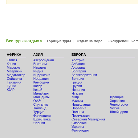
Все туры и отдых
»
Горящие туры
|
Отдых на море
|
Экскурсионные 
АФРИКА
АЗИЯ
ЕВРОПА
Египет
Азербайджан
Австрия
Кения
Вьетнам
Албания
Мaрокко
Израиль
Андорра
Маврикий
Индия
Болгария
Мадагаскар
Индонезия
Великобритания
Сейшелы
Иордания
Венгрия
Танзания
Камбоджа
Греция
Тунис
Катар
Грузия
ЮАР
Китай
Испания
Малайзия
Италия
Мальдивы
Кипр
Франция
ОАЭ
Мальта
Хорватия
Сингапур
Нидерланды
Черногория
Тайланд
Норвегия
Чехия
Турция
Польша
Швейцария
Филиппины
Португалия
Шри-Ланка
Северная Македония
Япония
Словакия
Украина
Финляндия