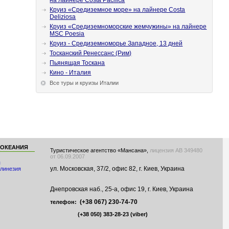
на лайнере Costa Pacifica
Круиз «Средиземное море» на лайнере Costa
Deliziosa
Круиз «Средиземноморские жемчужины» на лайнере
MSC Poesia
Круиз - Средиземноморье Западное, 13 дней
Тосканский Ренессанс (Рим)
Пьянящая Тоскана
Кино - Италия
Все туры и круизы Италии
 ОКЕАНИЯ
Туристическое агентство «Мансана»,
лицензия АВ 349480
от 06.09.2007
я
ул. Московская, 37/2, офис 82, г. Киев, Украина
линезия
Днепровская наб., 25-а, офис 19, г. Киев, Украина
(+38 067) 230-74-70
телефон:
(+38 050) 383-28-23
(viber)