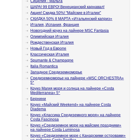
Сицилия - Мальта
ШАРА! 99 ЕВРО! Венецианский карнавал!
Акция! Скидка 50%! "Майские в Италии"
СКИДКА 50% 8 МАРТА «Итальянский каприз»
Италия, Испания, Франция
Новогодний круиз на лайнере MSC Fantasia
Олимпийская Италия
Рождественская Италия
Новый Год в Европе
Классическая Италия
Spumante & Champagne
Italia Romantica
Западное Средиземноморье
Средиземноморье на лайнере «MSC ORCHESTRA»
5*
Круиз Магия моря и солнца на лайнере «Costa
Mediterranea» 5*
Бернини
Круиз «Майский Weekend» на лайнере Costa
Diadema
Круиз «Классика Cредиземного моря» на лайнере
Costa Fascinosa
Круиз «Средиземное море на майские праздники»
на лайнере Costa Luminosa
Круиз «Средиземное море с Канарскими островами»