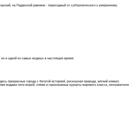
рский, на Паданской равнине - переходный от субтропического к умеренному.
, но и одной из самых модных в настоящее время.
десь прекрасные города с богатой историей, роскошная природа, мягкий климат,
ми водами пяти морей, пляжи и горнолыжные курорты мирового класса, неограничен