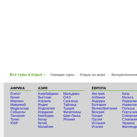
Все туры и отдых
»
Горящие туры
|
Отдых на море
|
Экскурсионны
АФРИКА
АЗИЯ
ЕВРОПА
Египет
Азербайджан
Мальдивы
Австрия
Кипр
Кения
Вьетнам
ОАЭ
Албания
Мальта
Мaрокко
Израиль
Сингапур
Андорра
Нидерла
Маврикий
Индия
Тайланд
Болгария
Норвегия
Мадагаскар
Индонезия
Турция
Великобритания
Польша
Сейшелы
Иордания
Филиппины
Венгрия
Португал
Танзания
Камбоджа
Шри-Ланка
Греция
Северная
Тунис
Катар
Япония
Грузия
Словакия
ЮАР
Китай
Испания
Украина
Малайзия
Италия
Финлянд