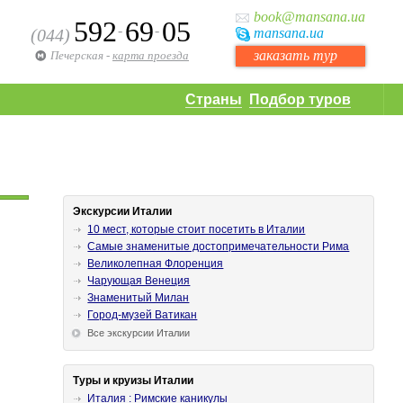
book
@mansana.ua
592
69
05
-
-
(044)
mansana
.ua
заказать тур
Печерская
-
карта проезда
Страны
Подбор туров
Экскурсии Италии
10 мест, которые стоит посетить в Италии
Самые знаменитые достопримечательности Рима
Великолепная Флоренция
Чарующая Венеция
Знаменитый Милан
Город-музей Ватикан
Все экскурсии Италии
Туры и круизы Италии
Италия : Римские каникулы