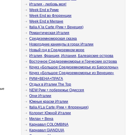
Италия - любовь моя!
Week End в Риме
Week End во Флоренции
Week End в Милане
Italia A`la Carte (Рим + Венеция)
Романтическая Италия
Средиземноморская сказка
Новогодние каникулы в горах Италии
Новый год в Средиземном море
Италия, Франция, Испания, Балеарские острова
Восточное Средиземноморье и Греческие острова
Круиз «Большое Средиземноморье из Барселоны»
Круиз «Большое Средиземноморье из Венеции»
РИМ+ВЕНА+ПРАГА
Отдых в Италии The Top
ные
NEW Рим + побережье Одиссея
Огни Италии
Южные краски Италии
Italia A’La Carte (Рим + Флоренция)
Колорит Южной Италии
Милан + Вена
Карнавал COLOMBINA
Карнавал GIANDUIA