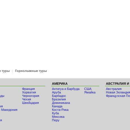
е туры
|
Горнолыжные туры
АМЕРИКА
АВСТРАЛИЯ И
Франция
Антигуа и Барбуда
США
Австралия
Хорватия
Аруба
Ямайка
Новая Зеланди
нды
Черногория
Барбадос
Французская По
Чехия
Бразилия
Швейцария
Доминикана
ия
Канада
 Македония
Коста-Рика
Куба
Мексика
ия
Перу