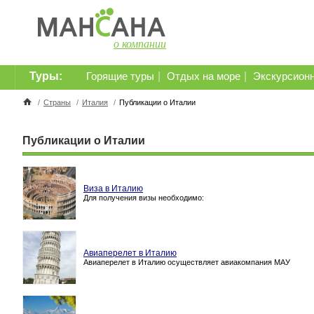
о компании
Туры:
|
|
Горящие туры
Отдых на море
Экскурсион
/
Страны
/
Италия
/
Публикации о Италии
Публикации о Италии
Виза в Италию
Для получения визы необходимо:
Авиаперелет в Италию
Авиаперелет в Италию осуществляет авиакомпания МАУ