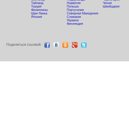
Тайланд
Норвегия
Чехия
Турция
Польша
Швейцария
Филиппины
Португалия
Шри-Ланка
Северная Македония
Япония
Словакия
Украина
Финляндия
Поделиться ccылкой: