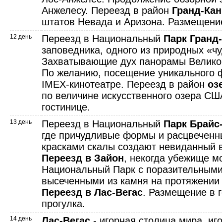
Анжелесу. Переезд в район
Гранд-Ка
штатов Невада и Аризона. Размещение
12 день
Переезд в Национальный
Парк Гранд
заповедника, одного из природных «чу
Захватывающие дух панорамы Великог
По желанию, посещение уникального 
IMEX-кинотеатре. Переезд в район
оз
по величине искусственного озера СШ
гостинице.
13 день
Переезд в Национальный
Парк Брайс
где причудливые формы и расцвечен
красками скалы создают невиданный 
Переезд в Зайон
, некогда убежище м
Национальный Парк с поразительными
высеченными из камня на протяжении
Переезд в Лас-Вегас
. Размещение в 
прогулка.
14 день
Лас-Вегас
- игорная столица мира, иго