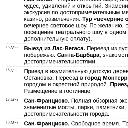
чудес, удивлений и открытий. Знамени
экскурсия по достопримечательным м
казино, развлечения.
Тур «вечерние о
вечернее световое шоу. По желанию, 
посещение театрального шоу в одном и
дополнительную оплату).
15 день
Выезд из Лас-Вегаса.
Переезд из пуст
побережью.
Санта-Барбара,
знакомст
достопримечательностями.
16 день
Приезд в изумительную датскую дер
Остановка. Переезд в
город Монтерр
городом и окрестной природой.
Приез
Размещение в гостинице
17 день
Сан-Франциско.
Полная обзорная экск
знаменитые мосты, парки, памятники,
достопримечательности города.
18 день
Сан-Франциско.
Свободное время. Тр