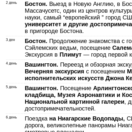
2 день
Бостон.
Выезд в Новую Англию, в Бос
Массачусетс, один из центров культур
науки, самый “европейский ” город С
университет и другие достопримеча
в пригороде Бостона.
3 ден
Бостон.
Продолжение знакомства с го
Сэйлемских ведьм, посещение
Салем
Экскурсия в
Плимут
— город первой 
4 день
Вашингтон.
Переезд и обзорная экску
Вечерняя экскурсия
с посещением
М
исполнительских искусств Джона К
5 день
Вашингтон.
Посещение
Арлингтонск
кладбища, Музея Аэронавтики и Ко
Национальной картинной галереи
, 
достопримечательностей.
6 день
Поездка
на Ниагарские Водопады,
СШ
дорога, великолепные панорамы Ниаг