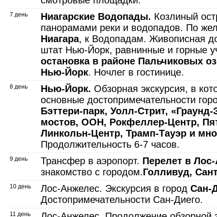
смотровые площадки.
7 день
Ниагарские Водопады.
Козлиный ост
панорамами реки и водопадов. По же
Ниагара
, к Водопадам. Живописная до
штат Нью-Йорк, равнинные и горные уч
остановка в районе Пальчиковых оз
Нью-Йорк
. Ночлег в гостинице.
8 день
Нью-Йорк.
Обзорная экскурсия, в ко
основные достопримечательности гор
Бэттери-парк, Уолл-Стрит, «Граунд-
мостов, ООН, Рокфеллер-Центр, Пя
Линкольн-Центр, Трамп-Тауэр и мно
Продолжительность 6-7 часов.
9 день
Трансфер в аэропорт.
Перелет в Лос-
знакомство с городом.
Голливуд, Сан
10 день
Лос-Анжелес. Экскурсия в город
Сан-
Достопримечательности Сан-Диего.
11 день
Лос-Анжелес. Продолжение обзорной э