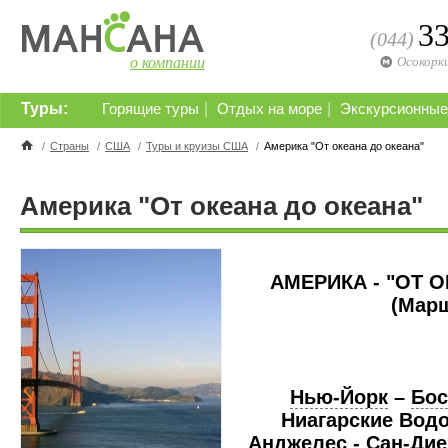
3
(044)
о компании
Осокорк
Туры:
|
|
Горящие туры
Отдых на море
Экскурсионные
/
Страны
/
США
/
Туры и круизы США
/
Америка "От океана до океана"
Америка "От океана до океана"
АМЕРИКА - "ОТ 
(Марш
Нью-Йорк
–
Бос
Ниагарские Вод
Анджелес
- Сан-Дие