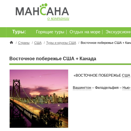
о компании
Туры:
|
|
Горящие туры
Отдых на море
Экскурсион
/
Страны
/
США
/
Туры и круизы США
/
Восточное побережье США + Кан
Восточное побережье США + Канада
«ВОСТОЧНОЕ ПОБЕРЕЖЬЕ
США
Вашингтон
– Филадельфия –
Нью-