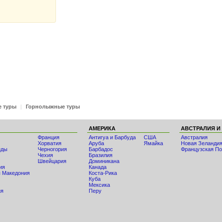
е туры
|
Горнолыжные туры
АМЕРИКА
АВСТРАЛИЯ И
Франция
Антигуа и Барбуда
США
Австралия
Хорватия
Аруба
Ямайка
Новая Зеланди
нды
Черногория
Барбадос
Французская По
Чехия
Бразилия
Швейцария
Доминикана
ия
Канада
 Македония
Коста-Рика
Куба
Мексика
ия
Перу