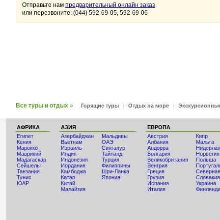
Отправьте нам
предварительный онлайн заказ
или перезвоните: (044) 592-69-05, 592-69-06
Все туры и отдых
»
Горящие туры
|
Отдых на море
|
Экскурсионны
АФРИКА
АЗИЯ
ЕВРОПА
Египет
Азербайджан
Мальдивы
Австрия
Кипр
Кения
Вьетнам
ОАЭ
Албания
Мальта
Мaрокко
Израиль
Сингапур
Андорра
Нидерла
Маврикий
Индия
Тайланд
Болгария
Норвегия
Мадагаскар
Индонезия
Турция
Великобритания
Польша
Сейшелы
Иордания
Филиппины
Венгрия
Португал
Танзания
Камбоджа
Шри-Ланка
Греция
Северная
Тунис
Катар
Япония
Грузия
Словакия
ЮАР
Китай
Испания
Украина
Малайзия
Италия
Финлянд