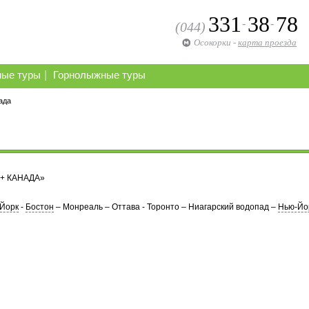
331
38
78
-
-
(044)
Осокорки
-
карта проезда
|
ные туры
Горнолыжные туры
ада
+ КАНАДА»
Йорк
-
Бостон
– Монреаль – Оттава - Торонто – Ниагарский водопад –
Нью-Йо