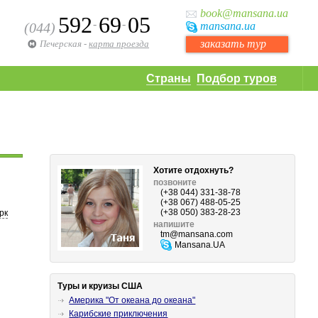
book
@mansana.ua
592
69
05
-
-
(044)
mansana
.ua
заказать тур
Печерская
-
карта проезда
Страны
Подбор туров
Хотите отдохнуть?
позвоните
(+38 044) 331-38-78
(+38 067) 488-05-25
(+38 050) 383-28-23
рк
напишите
tm
@mansana.com
Mansana.UA
Туры и круизы США
Америка "От океана до океана"
Карибские приключения