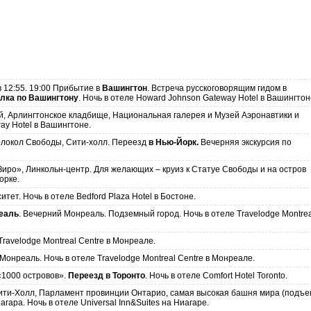
 12:55. 19:00 Прибытие в
Вашингтон
. Встреча русскоговорящим гидом в
улка по Вашингтону
. Ночь в отеле Howard Johnson Gateway Hotel в Вашингтон
, Арлингтонское кладбище, Национальная галерея и Музей Аэронавтики и
ay Hotel в Вашингтоне.
Колокол Свободы, Сити-холл. Переезд
в Нью-Йорк.
Вечерняя экскурсия по
Зиро», Линкольн-центр. Для желающих – круиз к Статуе Свободы и на остров
орке.
тет. Ночь в отеле Bedford Plaza Hotel в Бостоне.
еаль
. Вечерний Монреаль. Подземный город. Ночь в отеле Travelodge Montrea
ravelodge Montreal Centre в Монреале.
Монреаль. Ночь в отеле Travelodge Montreal Centre в Монреале.
 «1000 островов».
Переезд в Торонто
. Ночь в отеле Comfort Hotel Toronto.
Сити-Холл, Парламент провинции Онтарио, самая высокая башня мира (подъе
гара. Ночь в отеле Universal Inn&Suites на Ниагаре.