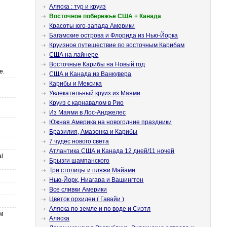
Аляска : тур и круиз
Восточное побережье США + Канада
Красоты юго-запада Америки
Багамские острова и Флорида из Нью-Йорка
Круизное путешествие по восточным Карибам
США на лайнере
Восточные Карибы на Новый год
е.
США и Канада из Ванкувера
Карибы и Мексика
Увлекательный круиз из Маями
Круиз с карнавалом в Рио
Из Маями в Лос-Анджелес
Южная Америка на новогодние праздники
Бразилия, Амазонка и Карибы
7 чудес нового света
Атлантика США и Канада 12 дней/11 ночей
l
Брызги шампанского
Три столицы и пляжи Майами
Нью-Йорк, Ниагара и Вашингтон
Все сливки Америки
Цветок орхидеи ( Гавайи )
Аляска по земле и по воде и Сиэтл
м
Аляска