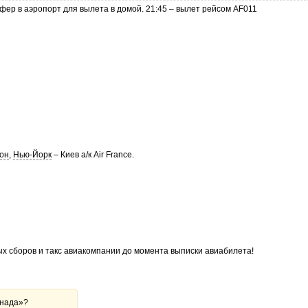
сфер в аэропорт для вылета в домой. 21:45 – вылет рейсом AF011
он
,
Нью-Йорк
– Киев а/к Air France.
х сборов и такс авиакомпании до момента выписки авиабилета!
анада»?