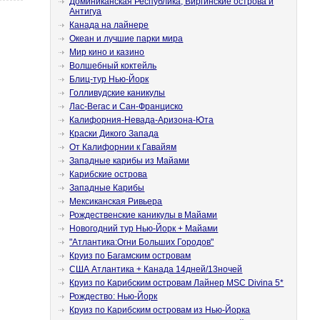
Доминиканская Республика, Виргинские острова и
Антигуа
Канада на лайнере
Океан и лучшие парки мира
Мир кино и казино
Волшебный коктейль
Блиц-тур Нью-Йорк
Голливудские каникулы
Лас-Вегас и Сан-Франциско
Калифорния-Невада-Аризона-Юта
Краски Дикого Запада
От Калифорнии к Гавайям
Западные карибы из Майами
Карибские острова
Западные Карибы
Мексиканская Ривьера
Рождественские каникулы в Майами
Новогодний тур Нью-Йорк + Майами
"Атлантика:Огни Больших Городов"
Круиз по Багамским островам
США Атлантика + Канада 14дней/13ночей
Круиз по Карибским островам Лайнер MSC Divina 5*
Рождество: Нью-Йорк
Круиз по Карибским островам из Нью-Йорка