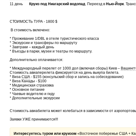
11 день
Круиз под Ниагарский водопад
. Переезд в
Нью-Йорк
. Тран
СТОИМОСТЬ ТУРА - 1800 $
В стоимость включено:
* Проживание 1/DBL в отеле туристического класса
* Экскурсии и трансферы по маршруту
* Завтраки – каждый день
* Въезды в парки, музеи и театры по маршруту.
Дополнительно оплачивается:
* Международный перелет от 1000 дол (включая сборы) Киев –
Вашингт
Стоимость авиаперелета фиксируется на день выкупа билета.
* Виза
США
- $155 (консульский сбор и запись на собеседование)
* Виза Канады - $100
* Медицинская страховка
* Основное питание
* Чаевые водителю и гиду
* Дополнительные экскурсии
Стоимость авиабилета может колебаться в зависимости от аэропортовы
Заявки УЖЕ принимаются!!!
Интересуетесь туром или круизом
«Восточное побережье США + К