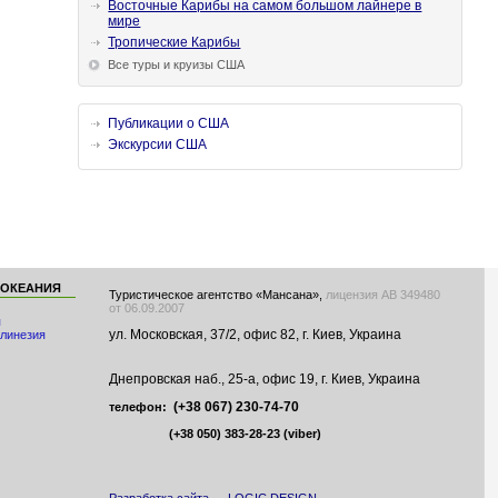
Восточные Карибы на самом большом лайнере в
мире
Тропические Карибы
Все туры и круизы США
Публикации о США
Экскурсии США
 ОКЕАНИЯ
Туристическое агентство «Мансана»,
лицензия АВ 349480
от 06.09.2007
я
ул. Московская, 37/2, офис 82, г. Киев, Украина
линезия
Днепровская наб., 25-а, офис 19, г. Киев, Украина
(+38 067) 230-74-70
телефон:
(+38 050) 383-28-23
(viber)