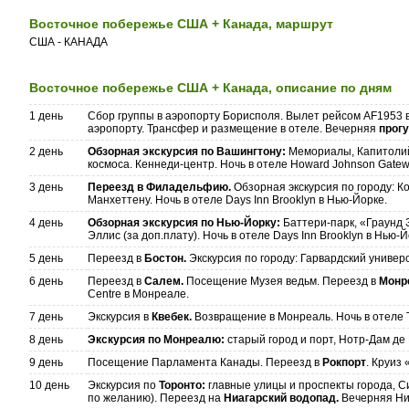
Восточное побережье США + Канада, маршрут
США - КАНАДА
Восточное побережье США + Канада, описание по дням
1 день
Сбор группы в аэропорту Борисполя. Вылет рейсом AF1953 в
аэропорту. Трансфер и размещение в отеле. Вечерняя
прог
2 день
Обзорная экскурсия по Вашингтону:
Мемориалы, Капитолий
космоса. Кеннеди-центр. Ночь в отеле Howard Johnson Gatew
3 день
Переезд в Филадельфию.
Обзорная экскурсия по городу: 
Манхеттену. Ночь в отеле Days Inn Brooklyn в Нью-Йорке.
4 день
Обзорная экскурсия по Нью-Йорку:
Баттери-парк, «Граунд 
Эллис (за доп.плату). Ночь в отеле Days Inn Brooklyn в Нью-Й
5 день
Переезд в
Бостон.
Экскурсия по городу: Гарвардский универси
6 день
Переезд в
Салем.
Посещение Музея ведьм. Переезд в
Монр
Centre в Монреале.
7 день
Экскурсия в
Квебек.
Возвращение в Монреаль. Ночь в отеле T
8 день
Экскурсия по Монреалю:
старый город и порт, Нотр-Дам де 
9 день
Посещение Парламента Канады. Переезд в
Рокпорт
. Круиз
10 день
Экскурсия по
Торонто:
главные улицы и проспекты города, 
по желанию). Переезд на
Ниагарский водопад.
Вечерняя Ниа