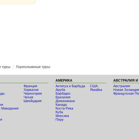
е туры
|
Горнолыжные туры
АМЕРИКА
АВСТРАЛИЯ И
Франция
Антигуа и Барбуда
США
Австралия
Хорватия
Аруба
Ямайка
Новая Зеланди
нды
Черногория
Барбадос
Французская По
Чехия
Бразилия
Швейцария
Доминикана
ия
Канада
 Македония
Коста-Рика
Куба
Мексика
ия
Перу