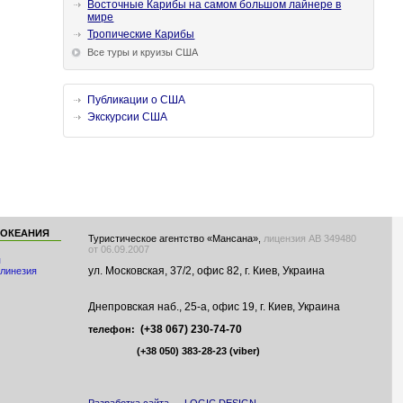
Восточные Карибы на самом большом лайнере в
мире
Тропические Карибы
Все туры и круизы США
Публикации о США
Экскурсии США
 ОКЕАНИЯ
Туристическое агентство «Мансана»,
лицензия АВ 349480
от 06.09.2007
я
ул. Московская, 37/2, офис 82, г. Киев, Украина
линезия
Днепровская наб., 25-а, офис 19, г. Киев, Украина
(+38 067) 230-74-70
телефон:
(+38 050) 383-28-23
(viber)