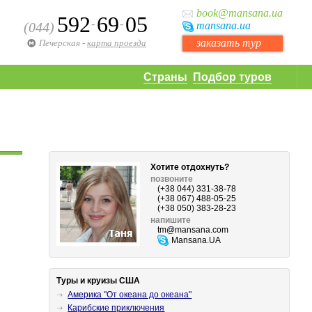
book
@mansana.ua
592
69
05
-
-
(044)
mansana
.ua
заказать тур
Печерская
-
карта проезда
Страны
Подбор туров
Хотите отдохнуть?
позвоните
(+38 044) 331-38-78
(+38 067) 488-05-25
(+38 050) 383-28-23
напишите
tm
@mansana.com
Mansana.UA
Туры и круизы США
Америка "От океана до океана"
Карибские приключения