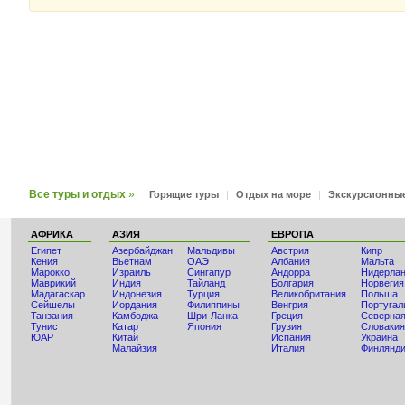
Все туры и отдых
»
Горящие туры
|
Отдых на море
|
Экскурсионны
АФРИКА
АЗИЯ
ЕВРОПА
Египет
Азербайджан
Мальдивы
Австрия
Кипр
Кения
Вьетнам
ОАЭ
Албания
Мальта
Мaрокко
Израиль
Сингапур
Андорра
Нидерла
Маврикий
Индия
Тайланд
Болгария
Норвегия
Мадагаскар
Индонезия
Турция
Великобритания
Польша
Сейшелы
Иордания
Филиппины
Венгрия
Португал
Танзания
Камбоджа
Шри-Ланка
Греция
Северная
Тунис
Катар
Япония
Грузия
Словакия
ЮАР
Китай
Испания
Украина
Малайзия
Италия
Финлянд