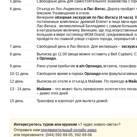
5 день
Свободный день для самостоятельного знакомства с гор
6 день
Отъезд из Лос-Анджелеса
в Лас-Вегас.
Дорога пройдет 
блеском. Размещение в отеле.
Вечерняя
обзорная экскурсия по Лас-Вегасу (4 часа)
. 
гостиничные комплексы: древний Египет в лице мега-кур
Лас-Вегаса - великолепный Белладжио с самым большим
в натуральную величину, Венецию, где под искусственн
большую в мире гостиницу MGM Grand, средневековый за
пройдете по главной улице старого города, перекрытой
7 день
Свободный день в Лас-Вегасе. Для желающих –
экскурс
8 день
Выписка до 11:00 (вещи можно оставить у Bell Captain).
в
Орландо.
9 день
Рано утром прибытие
в а/п Орландо,
встреча, трансфер 
10-11 день
Свободное время в парках
Орландо
или факультативные 
12 день
Выписка из отеля и отъезд в Майами. По приезде
в Май
13 - 14 день
Майами
– что может быть прекраснее золотистого песка,
– девиз этих дней.
15 день
Трансфер в аэропорт для вылета домой.
Интересуетесь туром или круизом
«7 чудес нового света»?
Отправьте нам
предварительный онлайн заказ
или перезвоните: (044) 592-69-05, 592-69-06