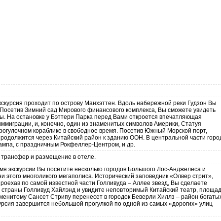
экскурсия проходит по острову Манхэттен. Вдоль набережной реки Гудзон Вы
 Посетив Зимний сад Мирового финансового комплекса, Вы сможете увидеть
ы. На остановке у Бэттери Парка перед Вами откроется впечатляющая
ммиграции, и, конечно, один из знаменитых символов Америки, Статуя
рогулочном кораблике в свободное время. Посетив Южный Морской порт,
 продолжится через Китайский район к зданию ООН. В центральной части горо
ампа, с праздничным Рокфеллер-Центром, и др.
 трансфер и размещение в отеле.
ремя экскурсии Вы посетите несколько городов Большого Лос-Анджелеса и
и этого многоликого мегаполиса. Исторический заповедник «Олвер стрит»,
оехав по самой известной части Голливуда – Аллее звезд, Вы сделаете
е страны Голливуд Хайлэнд и увидите неповторимый Китайский театр, площа
наменитому Сансет Стрипу перенесет в городок Беверли Хиллз – район богаты
курсия завершится небольшой прогулкой по одной из самых «дорогих» улиц