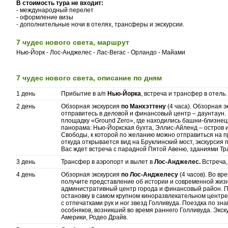
В стоимость тура не входит:
- международный перелет
- оформление визы
- дополнительные ночи в отелях, трансферы и экскурсии.
7 чудес нового света, маршрут
Нью-Йорк - Лос-Анджелес - Лас-Вегас - Орландо - Майами
7 чудес нового света, описание по дням
1 день
Прибытие в а/п
Нью-Йорка
, встреча и трансфер в отель.
2 день
Обзорная экскурсия
по Манхэттену
(4 часа). Обзорная 
отправитесь в деловой и финансовый центр – даунтаун.
площадку «Ground Zero», где находились башни-близнец
панорама: Нью-Йоркская бухта, Эллис-Айленд – остров и
Свободы, к которой по желанию можно отправиться на п
откуда открывается вид на Бруклинский мост, экскурсия
Вас ждет встреча с парадной Пятой Авеню, зданиями Тр
3 день
Трансфер в аэропорт и вылет в
Лос-Анджелес.
Встреча,
4 день
Обзорная экскурсия
по Лос-Анджелесу
(4 часов). Во в
получите представление об истории и современной жизн
административный центр города и финансовый район. Пр
остановку в самом крупном киноразвлекательном центр
с отпечатками рук и ног звезд Голливуда. Поездка по з
особняков, возникший во время раннего Голливуда. Экс
Америки, Родео Драйв.