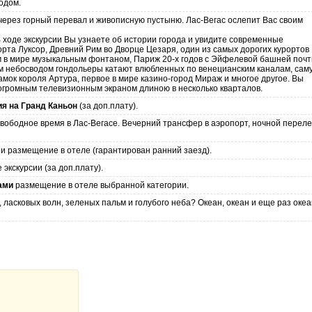
одом.
через горный перевал и живописную пустыню. Лас-Вегас ослепит Вас своим
В ходе экскурсии Вы узнаете об истории города и увидите современные
орта Луксор, Древний Рим во Дворце Цезаря, один из самых дорогих курортов
 в мире музыкальным фонтаном, Париж 20-х годов с Эйфелевой башней почт
ым небосводом гондольеры катают влюбленных по венецианским каналам, сам
мок короля Артура, первое в мире казино-город Мираж и многое другое. Вы
 огромным телевизионным экраном длиною в несколько кварталов.
ия на Гранд Каньон
(за доп.плату).
 Свободное время в Лас-Вегасе. Вечерний трансфер в аэропорт, ночной переле
и размещение в отеле (гарантирован ранний заезд).
экскурсии (за доп.плату).
ами
размещение в отеле выбранной категории.
 ласковых волн, зеленых пальм и голубого неба? Океан, океан и еще раз океа