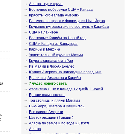
Аляска : тур и круиз
Восточное побережье США + Канада
Красоты юго-запада Америки
Багамские острова и Флорида из Нью-Йорка
Круизное путешествие по восточным Карибам
США на лайнере
Восточные Карибы на Новый год
США и Канада из Ванкувера
Карибы и Мексика
Увлекательный круиз из Маями
Круиз с карнавалом в Рио
Из Маями в Лос-Анджелес
Южная Америка на новогодние праздники
Бразилия, Амазонка и Карибы
да
7 чудес нового света
Атлантика США и Канада 12 дней/11 ночей
Брызги шампанского
Три столицы и пляжи Майами
Нью-Йорк, Ниагара и Вашингтон
Все сливки Америки
дь
Цветок орхидеи ( Гавайи )
х
Аляска по земле и по воде и Сиэтл
Аляска