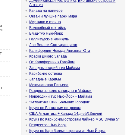
Доминиканская Республика, Виргинские острова и
Антигуа
Канада на лайнере
Океан и лучшие парки мира
Мир кино и казино
и
Волшебный коктейль
ую
Блиц-тур Нью-Йорк
Голливудские каникулы
Лас-Вегас и Сан-Франциско
Калифорния-Невада-Аризона-Юта
т
Краски Дикого Запада
От Калифорнии к Гавайям
Западные карибы из Майами
Карибские острова
Западные Карибы
Мексиканская Ривьера
н
Рождественские каникулы в Майами
Новогодний тур Нью-Йорк + Майами
"Атлантика:Огни Больших Городов"
Круиз по Багамским островам
США Атлантика + Канада 14дней/13ночей
Круиз по Карибским островам Лайнер MSC Divina 5*
Рождество: Нью-Йорк
Круиз по Карибским островам из Нью-Йорка