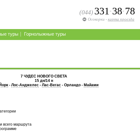
331
38
78
-
-
(044)
Осокорки
-
карта проезда
|
ные туры
Горнолыжные туры
7 ЧУДЕС НОВОГО СВЕТА
15 дн/14 н
Йорк
-
Лос-Анджелес
-
Лас-Вегас
- Орландо -
Майами
категории
ии всего маршрута
программе