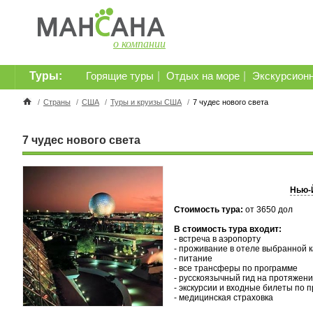
о компании
Туры:
|
|
Горящие туры
Отдых на море
Экскурсион
/
Страны
/
США
/
Туры и круизы США
/
7 чудес нового света
7 чудес нового света
Нью-
Стоимость тура:
от 3650 дол
В стоимость тура входит:
- встреча в аэропорту
- проживание в отеле выбранной 
- питание
- все трансферы по программе
- русскоязычный гид на протяжен
- экскурсии и входные билеты по 
- медицинская страховка