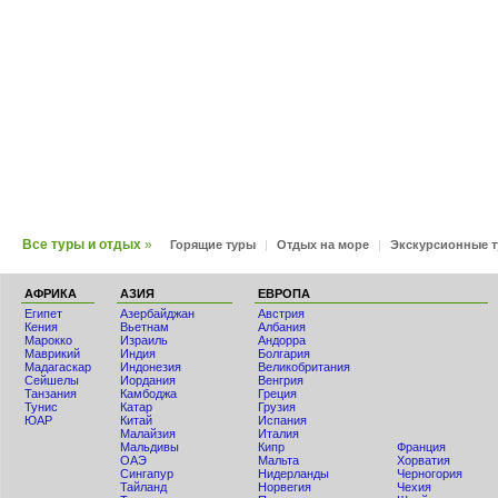
Все туры и отдых
»
Горящие туры
|
Отдых на море
|
Экскурсионные 
АФРИКА
АЗИЯ
ЕВРОПА
Египет
Азербайджан
Австрия
Кения
Вьетнам
Албания
Мaрокко
Израиль
Андорра
Маврикий
Индия
Болгария
Мадагаскар
Индонезия
Великобритания
Сейшелы
Иордания
Венгрия
Танзания
Камбоджа
Греция
Тунис
Катар
Грузия
ЮАР
Китай
Испания
Малайзия
Италия
Мальдивы
Кипр
Франция
ОАЭ
Мальта
Хорватия
Сингапур
Нидерланды
Черногория
Тайланд
Норвегия
Чехия