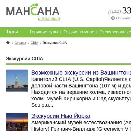
3
(044)
о компании
Осокорк
Туры:
|
|
Горящие туры
Отдых на море
Экскурсионные
/
Страны
/
США
/
Экскурсии США
Экскурсии США
Возможные экскурсии из Вашингтон
Капитолий США (U.S. Capitol)Является
деловой части Вашингтона (107 м) и д
Находится на вершине холма, известног
холм. Музей Хиршхорна и Сад скульпту
Sculptu...
Экскурсии Нью Йорка
Американский музей естествознания (Am
History) Гринвич-Виллидж (Greenwich Vi