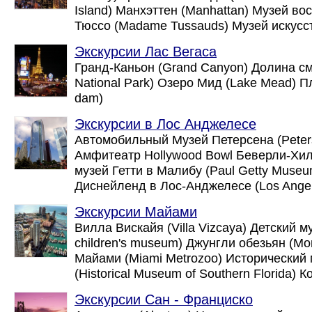
Island) Манхэттен (Manhattan) Музей в
Тюссо (Madame Tussauds) Музей искусст
Экскурсии Лас Вегаса
Гранд-Каньон (Grand Canyon) Долина сме
National Park) Озеро Мид (Lake Mead) П
dam)
Экскурсии в Лос Анджелесе
Автомобильный Музей Петерсена (Peter
Амфитеатр Hollywood Bowl Беверли-Хиллз
музей Гетти в Малибу (Paul Getty Museu
Диснейленд в Лос-Анджелесе (Los Angele
Экскурсии Майами
Вилла Вискайя (Villa Vizcaya) Детский 
children's museum) Джунгли обезьян (Mo
Майами (Miami Metrozoo) Исторически
(Historical Museum of Southern Florida) 
Экскурсии Сан - Франциско