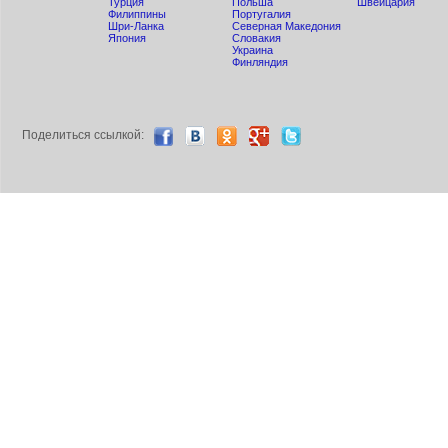
Турция
Польша
Швейцария
Филиппины
Португалия
Шри-Ланка
Северная Македония
Япония
Словакия
Украина
Финляндия
Поделиться ccылкой: