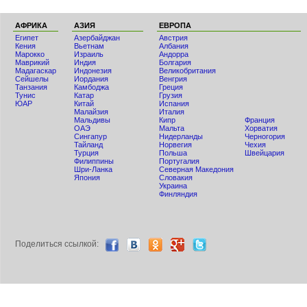
АФРИКА
АЗИЯ
ЕВРОПА
Египет
Азербайджан
Австрия
Кения
Вьетнам
Албания
Мaрокко
Израиль
Андорра
Маврикий
Индия
Болгария
Мадагаскар
Индонезия
Великобритания
Сейшелы
Иордания
Венгрия
Танзания
Камбоджа
Греция
Тунис
Катар
Грузия
ЮАР
Китай
Испания
Малайзия
Италия
Мальдивы
Кипр
Франция
ОАЭ
Мальта
Хорватия
Сингапур
Нидерланды
Черногория
Тайланд
Норвегия
Чехия
Турция
Польша
Швейцария
Филиппины
Португалия
Шри-Ланка
Северная Македония
Япония
Словакия
Украина
Финляндия
Поделиться ccылкой: