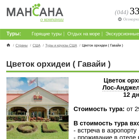
3
(044)
о компании
Осокорк
Туры:
|
|
Горящие туры
Отдых на море
Экскурсионные
/
Страны
/
США
/
Туры и круизы США
/
Цветок орхидеи ( Гавайи )
Цветок орхидеи ( Гавайи )
Цветок орх
Лос-Андже
12 дн
Стоимость тура:
от 
В стоимость тура вх
- встреча в аэропорту
- проживание в отеле