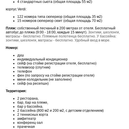
4 стандартных сьюта (общая площадь 55 м2)
корпус Verdi:
122 номера типа сюпериор (общая площадь 35 м2)
15 номеров сюпериор сюит (общая площадь 70 м2)
Пляж:
собственный песчаный в 200 метрах от отеля. Бесплатный
автобус до пляжа (9:00 - 18:00, каждые 15 минут).
Зонтики, шезлонги,
матрасы - бесплатно. Пляжные полотенца бесплатно. У бассейна:
зонтики, шезлонги, матрасы - бесплатно. Удобный вход в море.
Номер
:
душ
индивидуальный кондиционер
сейф (на стойке регистрации отеля, бесплатно)
телевизор (спутник)
телефон
фен (по запросу на стойке регистрации отеля)
мини-холодильник (не заполнен)
сейф (на ресепшн)
Территория:
2 ресторана,
бар, бар на пляже,
бар у бассейна.
2 бассейна (800 м2 и 200 м2, с детским отделением)
2 теннисных корта
амфитеатр
конференц-зал
прачечная