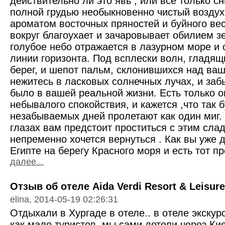
действительно ли это явь , или все только с
полной грудью необыкновенно чистый воздух
ароматом восточных пряностей и буйного вес
вокруг благоухает и зачаровывает обилием з
голубое небо отражается в лазурном море и 
линии горизонта. Под всплески волн, гладя
берег, и шепот пальм, склонившихся над ваш
нежитесь в ласковых солнечных лучах, и заб
было в вашей реальной жизни. Есть только 
небывалого спокойствия, и кажется ,что так 
незабываемых дней пролетают как один миг. 
глазах вам предстоит проститься с этим сла
непременно хочется вернуться . Как вы уже 
Египте на берегу Красного моря и есть тот пр
далее...
Отзыв об отеле Aida Verdi Resort & Leisure
elina, 2014-05-19 02:26:31
Отдыхали в Хургаде в отеле.. в отеле экскур
как мало туристов..мы сами летели через Кие