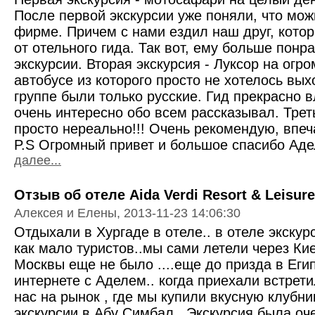
После первой экскурсии уже поняли, что мож
фирме. Причем с нами ездил наш друг, кото
от отельного гида. Так вот, ему больше понр
экскурсии. Вторая экскурсия - Луксор на ог
автобусе из которого просто не хотелось выхо
группе были только русские. Гид прекрасно 
очень интересно обо всем рассказывал. Треть
просто нереально!!! Очень рекомендую, впеч
P.S Огромный привет и большое спасибо Аде
далее...
Отзыв об отеле Aida Verdi Resort & Leisure
Алексея и Елены, 2013-11-23 14:06:30
Отдыхали в Хургаде в отеле.. в отеле экскур
как мало туристов..мы сами летели через Кие
Москвы еще не было ....еще до призда в Еги
интернете с Аделем.. когда приехали встрети
нас на рынок , где мы купили вкусную клубни
экскурсии в Абу Симбал.. Экскурсия была оч