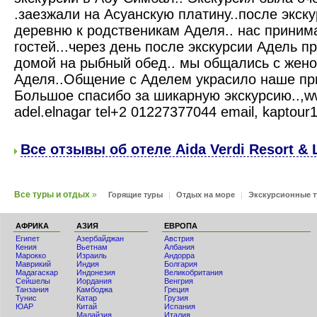
.заезжали на Асуанскую платину..после экск
деревню к родственикам Аделя.. нас приним
гостей...через день после экскурсии Адель п
домой на рыбный обед.. мы общались с жено
Аделя..Общение с Аделем украсило наше при
Большое спасибо за шикарную экскурсию..,ww
adel.elnagar tel+2 01227377044 email, kapto
Все отзывы об отеле Aida Verdi Resort & L
Все туры и отдых
»
Горящие туры
|
Отдых на море
|
Экскурсионные 
АФРИКА
АЗИЯ
ЕВРОПА
Египет
Азербайджан
Австрия
Кения
Вьетнам
Албания
Мaрокко
Израиль
Андорра
Маврикий
Индия
Болгария
Мадагаскар
Индонезия
Великобритания
Сейшелы
Иордания
Венгрия
Танзания
Камбоджа
Греция
Тунис
Катар
Грузия
ЮАР
Китай
Испания
Малайзия
Италия