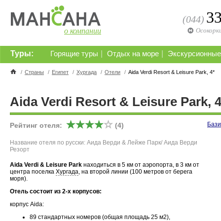
3
(044)
о компании
Осокорк
Туры:
|
|
Горящие туры
Отдых на море
Экскурсионные
/
Страны
/
Египет
/
Хургада
/
Отели
/
Aida Verdi Resort & Leisure Park, 4*
Aida Verdi Resort & Leisure Park, 4
Бази
Рейтинг отеля:
(4)
Название отеля по русски: Аида Верди & Лейже Парк/ Аида Верди
Резорт
Aida Verdi & Leisure Park
находиться в 5 км от аэропорта, в 3 км от
центра поселка
Хургада
, на второй линии (100 метров от берега
моря).
Отель состоит из 2-х корпусов:
корпус Aida:
89 стандартных номеров (общая площадь 25 м2),