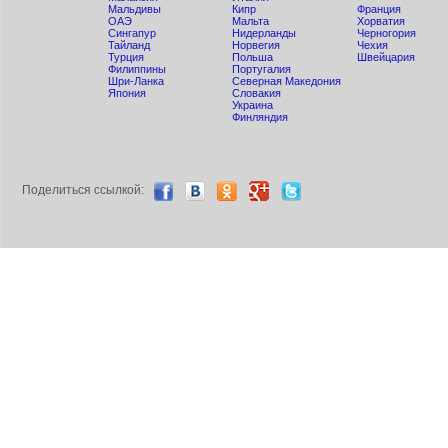
Мальдивы
Кипр
Франция
ОАЭ
Мальта
Хорватия
Сингапур
Нидерланды
Черногория
Тайланд
Норвегия
Чехия
Турция
Польша
Швейцария
Филиппины
Португалия
Шри-Ланка
Северная Македония
Япония
Словакия
Украина
Финляндия
Поделиться ccылкой: