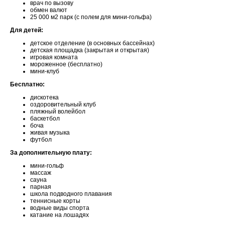
врач по вызову
обмен валют
25 000 м2 парк (с полем для мини-гольфа)
Для детей:
детское отделение (в основных бассейнах)
детская площадка (закрытая и открытая)
игровая комната
мороженное (бесплатно)
мини-клуб
Бесплатно:
дискотека
оздоровительный клуб
пляжный волейбол
баскетбол
боча
живая музыка
футбол
За дополнительную плату:
мини-гольф
массаж
сауна
парная
школа подводного плавания
теннисные корты
водные виды спорта
катание на лошадях