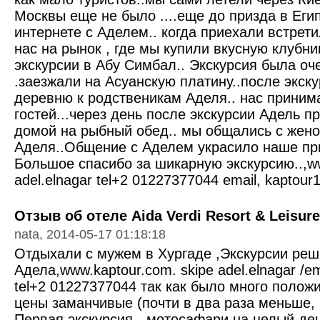
Москвы еще не было ....еще до призда в Еги
интернете с Аделем.. когда приехали встрети
нас на рынок , где мы купили вкусную клубни
экскурсии в Абу Симбал.. Экскурсия была оч
.заезжали на Асуанскую платину..после экск
деревню к родственикам Аделя.. нас приним
гостей...через день после экскурсии Адель п
домой на рыбный обед.. мы общались с жено
Аделя..Общение с Аделем украсило наше при
Большое спасибо за шикарную экскурсию..,ww
adel.elnagar tel+2 01227377044 email, kapto
Отзыв об отеле Aida Verdi Resort & Leisure
nata, 2014-05-17 01:18:18
Отдыхали с мужем в Хургаде ,Экскурсии реш
Адела,www.kaptour.com. skipe adel.elnagar /
tel+2 01227377044 так как было много полож
цены заманчивые (почти в два раза меньше, 
Первая экскурсия - мотосафари на целый де