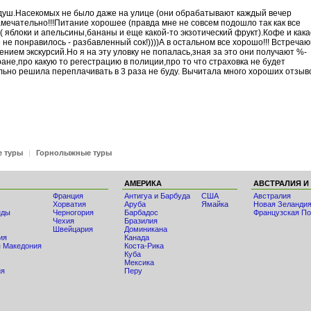
 душ.Насекомых не было даже на улице (они обрабатывают каждый вечер
амечательно!!!Питание хорошее (правда мне не совсем подошло так как все
 ( яблоки и апельсины,бананы и еще какой-то экзотический фрукт).Кофе и кака
не понравилось - разбавленный сок!))))А в остальном все хорошо!!! Встреча
нием экскурсий.Но я на эту уловку не попалась,зная за это они получают %-
ане,про какую то регестрацию в полиции,про то что страховка не будет
льно решила переплачивать в 3 раза не буду. Вычитала много хороших отзыв
е туры
|
Горнолыжные туры
АМЕРИКА
АВСТРАЛИЯ И
Франция
Антигуа и Барбуда
США
Австралия
Хорватия
Аруба
Ямайка
Новая Зеланди
нды
Черногория
Барбадос
Французская По
Чехия
Бразилия
Швейцария
Доминикана
ия
Канада
 Македония
Коста-Рика
Куба
Мексика
ия
Перу