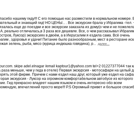
спасибо нашему гиду!!! С его помощью нас разместили в нормальном номере. 
ательный и знающий гид! НО ЦЕНЫ... . Все экскурсии брала у Ибрагима -тел. 
залась еще до поездки и все экскурсии заказала из дому(о чем и не пожелела
А..реально отличалась,в 3 раза все дешевле. Все, о чем рассказывал Ибраги
стров, Луксор) экскурсиях в двоём, а в Иерусалим я ездила сама. Всё очень
рагим , здоровья и удачи! Питание было разнообразным, мест в ресторане иск
жая зелень, рыба, мясо (курица индюшка говядина), р...
далее...
r.com. skipe adel.elnagar /email kaptour1@yahoo.com tel+2 01227377044 так к
раза меньше, чем у гида в отеле) Первая экскурсия - мотосафари на целый д
ерять этой фирме. Причем с нами ездил наш друг, который уже ездил на сафа
Вторая экскурсия - Луксор на огромном комфортабельном автобусе из которого
сские. Гид прекрасно владеет нашим языком и очень интересно обо всем
рекомендую, впечатлений просто море!!! P.S Огромный привет и большое спаси