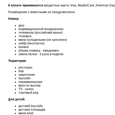
К оплате принимаются
кредитные карты Visa, MasterCard, American Exp
Размещение с животными не предусмотрено.
Номер:
душ
индивидуальный кондиционер
телевизор (российский канал)
телефон
мини-холодильник (не заполнен)
сейф (бесплатно)
балкон
уборка номера - ежедневно
смена белья - 3 раза в неделю
Территория:
ресторан
бар
закусочная
бассейн
парикмахерская
врач по вызову
TV - салон
торговый ряд
Для детей:
детский бассейн
детская площадка
мини-клуб