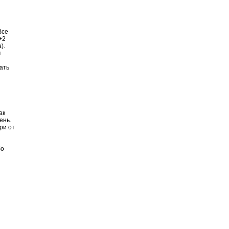
Все
+2
).
м
ать
ак
ень.
ри от
бо