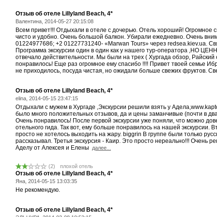
Отзыв об отеле Lillyland Beach, 4*
Валентина, 2014-05-27 20:15:08
Всем привет!!! Отдыхали в отеле с дочерью. Отель хороший! Огромное 
чисто и удобно. Очень большой балкон. Убирали ежедневно. Очень вним
01224977686; +2 01227731240- «Marwan Tours» через redsea.kiev.ua. Свя
Программа экскурсии один в один как у нашего тур-оператора ,НО ЦЕНН
отвечало действительности. Мы были на трех ( Хургада обзор, Райский о
понравилось! Еще раз огромное ему спасибо !!!! Привет твоей семье Иб
не приходилось, посуда чистая, но ожидали больше свежих фруктов. Све
Отзыв об отеле Lillyland Beach, 4*
elina, 2014-05-15 23:47:15
Отдыхали с мужем в Хургаде ,Экскурсии решили взять у Адела,www.kaptou
было много положительных отзывов, да и цены заманчивые (почти в два 
Очень понравилось! После первой экскурсии уже поняли, что можно дов
отельного гида. Так вот, ему больше понравилось на нашей экскурсии. 
просто не хотелось выходить на жару. biggrin В группе были только ру
рассказывал. Третья экскурсия - Каир. Это просто нереально!!! Очень 
Аделу от Алексея и Елены
далее...
(2)
плохой отель
Отзыв об отеле Lillyland Beach, 4*
Яна, 2014-05-15 13:03:35
Не рекомендую.
Отзыв об отеле Lillyland Beach, 4*