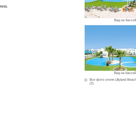
ress.
Вид на бассе
Вид на бассе
Все фото отеля Lillyland Beach
(2)