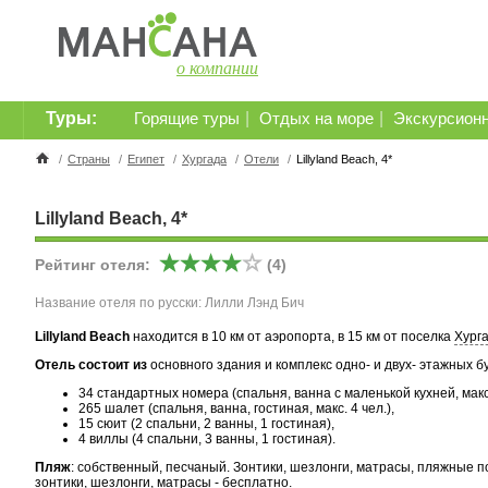
о компании
Туры:
|
|
Горящие туры
Отдых на море
Экскурсион
/
Страны
/
Египет
/
Хургада
/
Отели
/
Lillyland Beach, 4*
Lillyland Beach, 4*
Рейтинг отеля:
(4)
Название отеля по русски: Лилли Лэнд Бич
Lillyland Beach
находится в 10 км от аэропорта, в 15 км от поселка
Хург
Отель состоит из
основного здания и комплекс одно- и двух- этажных б
34 стандартных номера (спальня, ванна с маленькой кухней, макс.
265 шалет (спальня, ванна, гостиная, макс. 4 чел.),
15 сюит (2 спальни, 2 ванны, 1 гостиная),
4 виллы (4 спальни, 3 ванны, 1 гостиная).
Пляж
: собственный, песчаный. Зонтики, шезлонги, матрасы, пляжные п
зонтики, шезлонги, матрасы - бесплатно.