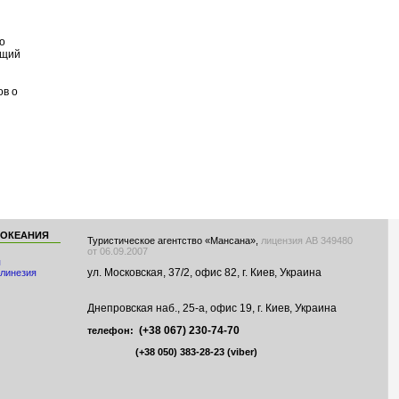
о
ющий
ов о
 ОКЕАНИЯ
Туристическое агентство «Мансана»,
лицензия АВ 349480
от 06.09.2007
я
ул. Московская, 37/2, офис 82, г. Киев, Украина
линезия
Днепровская наб., 25-а, офис 19, г. Киев, Украина
(+38 067) 230-74-70
телефон:
(+38 050) 383-28-23
(viber)