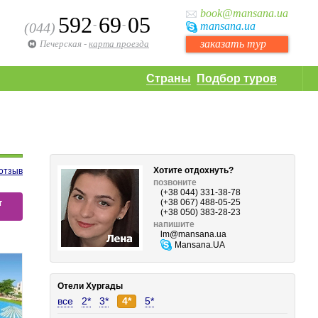
book
@mansana.ua
592
69
05
-
-
(044)
mansana
.ua
заказать тур
Печерская
-
карта проезда
Страны
Подбор туров
Хотите отдохнуть?
отзыв
позвоните
(+38 044) 331-38-78
т
(+38 067) 488-05-25
(+38 050) 383-28-23
напишите
lm
@mansana.ua
Mansana.UA
Отели Хургады
все
2*
3*
4*
5*