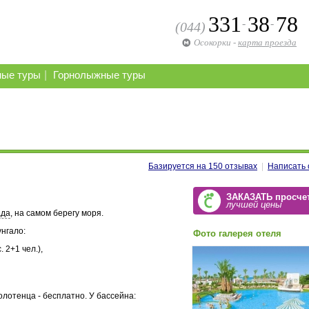
331
38
78
-
-
(044)
Осокорки
-
карта проезда
|
ные туры
Горнолыжные туры
Базируется на
150
отзывах
|
Написать 
ЗАКАЗАТЬ просче
лучшей цены
ада
, на самом берегу моря.
унгало:
Фото галерея отеля
 2+1 чел.),
олотенца - бесплатно. У бассейна: