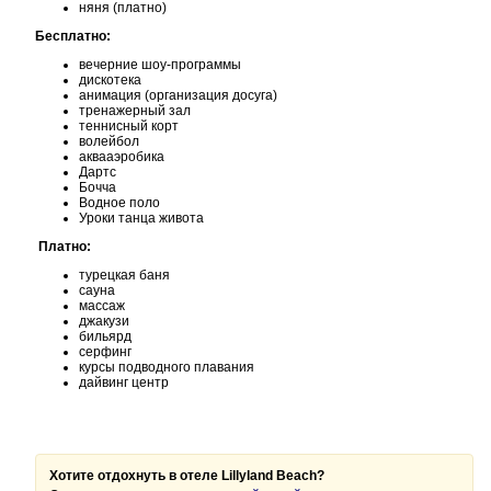
няня (платно)
Бесплатно:
вечерние шоу-программы
дискотека
анимация (организация досуга)
тренажерный зал
теннисный корт
волейбол
аквааэробика
Дартс
Бочча
Водное поло
Уроки танца живота
Платно:
турецкая баня
сауна
массаж
джакузи
бильярд
серфинг
курсы подводного плавания
дайвинг центр
Хотите отдохнуть в отеле Lillyland Beach?