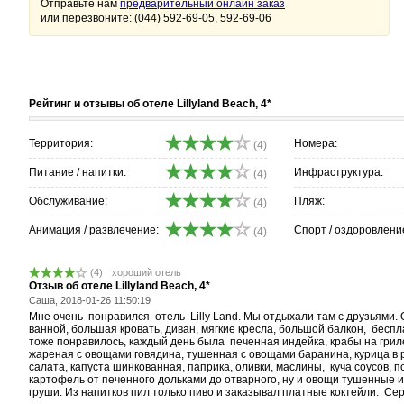
Отправьте нам
предварительный онлайн заказ
или перезвоните: (044) 592-69-05, 592-69-06
Рейтинг и отзывы об отеле Lillyland Beach, 4*
Территория:
Номера:
(4)
Питание / напитки:
Инфраструктура:
(4)
Обслуживание:
Пляж:
(4)
Анимация / развлечение:
Спорт / оздоровлени
(4)
(4)
хороший отель
Отзыв об отеле Lillyland Beach, 4*
Саша, 2018-01-26 11:50:19
Мне очень понравился отель Lilly Land. Мы отдыхали там с друзьями.
ванной, большая кровать, диван, мягкие кресла, большой балкон, беспл
тоже понравилось, каждый день была печенная индейка, крабы на гриле
жареная с овощами говядина, тушенная с овощами баранина, курица в
салата, капуста шинкованная, паприка, оливки, маслины, куча соусов, 
картофель от печенного дольками до отварного, ну и овощи тушенные и
груши. Из напитков пил только пиво и заказывал платные коктейли. Сер