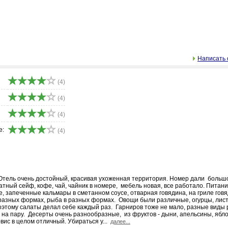
Написать 
(4)
(4)
(4)
е:
(4)
 Отель очень достойный, красивая ухоженная территория. Номер дали больш
атный сейф, кофе, чай, чайник в номере, мебель новая, все работало. Питан
, запеченные кальмары в сметанном соусе, отварная говядина, на гриле говя
 разных формах, рыба в разных формах. Овощи были различные, огурцы, лис
поэтому салаты делал себе каждый раз. Гарниров тоже не мало, разные виды 
 на пару. Десерты очень разнообразные, из фруктов - дыни, апельсины, ябло
вис в целом отличный. Убираться у...
далее...