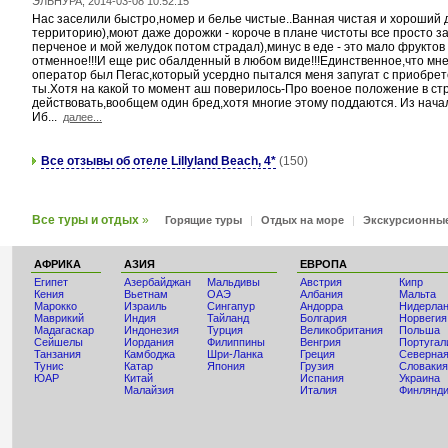
ЭЛЬНУРА, 2014-03-08 10:52:15
Нас заселили быстро,номер и белье чистые..Ванная чистая и хороший
территорию),моют даже дорожки - короче в плане чистоты все просто з
перченое и мой желудок потом страдал),минус в еде - это мало фруктов
отменное!!!И еще рис обалденный в любом виде!!!Единственное,что мне 
оператор был Пегас,который усердно пытался меня запугат с приобрете
ты.Хотя на какой то момент аш поверилось-Про военое положение в стр
действовать,вообщем один бред,хотя многие этому поддаются. Из нача
Иб...
далее...
Все отзывы об отеле Lillyland Beach, 4*
(150)
Все туры и отдых
»
Горящие туры
|
Отдых на море
|
Экскурсионны
АФРИКА
АЗИЯ
ЕВРОПА
Египет
Азербайджан
Мальдивы
Австрия
Кипр
Кения
Вьетнам
ОАЭ
Албания
Мальта
Мaрокко
Израиль
Сингапур
Андорра
Нидерла
Маврикий
Индия
Тайланд
Болгария
Норвегия
Мадагаскар
Индонезия
Турция
Великобритания
Польша
Сейшелы
Иордания
Филиппины
Венгрия
Португал
Танзания
Камбоджа
Шри-Ланка
Греция
Северная
Тунис
Катар
Япония
Грузия
Словакия
ЮАР
Китай
Испания
Украина
Малайзия
Италия
Финлянд