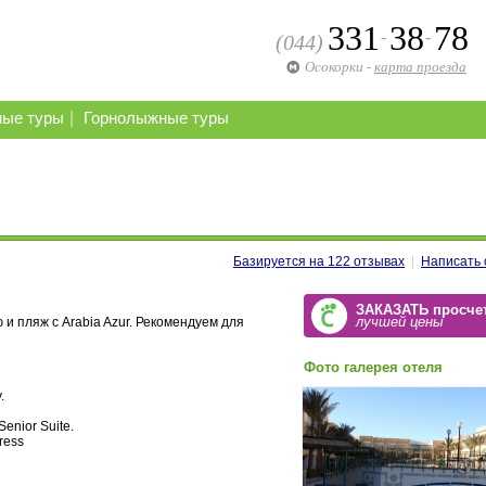
331
38
78
-
-
(044)
Осокорки
-
карта проезда
|
ные туры
Горнолыжные туры
Базируется на
122
отзывах
|
Написать 
ЗАКАЗАТЬ просче
лучшей цены
 пляж с Arabia Azur. Рекомендуем для
Фото галерея отеля
.
Senior Suite.
ress