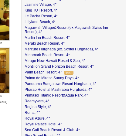
Jasmine Village, 4*
King TUT Resort, 4*
Le Pacha Resort, 4*
Lillyland Beach, 4*
Magawish Village&Resort (ex.Magawish Swiss Inn
Resort), 4*
Marlin Inn Beach Resort, 4*
би
Meraki Beach Resort, 4*
Mercure Hurghada (ex. Sofitel Hurghada), 4*
Minamark Beach Resort, 4*
Mirage New Hawaii Resort & Spa, 4*
Montillon Grand Horizon Beach Resort, 4*
Palm Beach Resort, 4*
рек.
Palma de Mirette Sunny Days, 4*
Panorama Bungalows Resort Hurghada, 4*
Pharao Hotel al Mashrabia Hurghada, 4*
Primasol Titanic Resort&Aqua Park, 4*
ар
Reemyvera, 4*
Azur,
Regina Style, 4*
Roma, 4*
Royal Azure, 4*
Royal Palace Hotel, 4*
Sea Gull Beach Resort & Club, 4*
Siva Grand Beach, 4*