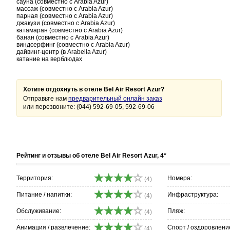
сауна (совместно с Arabia Azur)
массаж (cовместно с Arabia Azur)
парная (cовместно с Arabia Azur)
джакузи (cовместно с Arabia Azur)
катамаран (cовместно с Arabia Azur)
банан (cовместно с Arabia Azur)
виндсерфинг (cовместно с Arabia Azur)
дайвинг-центр (в Arabella Azur)
катание на верблюдах
Хотите отдохнуть в отеле Bel Air Resort Azur?
Отправьте нам
предварительный онлайн заказ
или перезвоните: (044) 592-69-05, 592-69-06
Рейтинг и отзывы об отеле Bel Air Resort Azur, 4*
Территория:
Номера:
(4)
Питание / напитки:
Инфраструктура:
(4)
Обслуживание:
Пляж:
(4)
Анимация / развлечение:
Спорт / оздоровлени
(4)