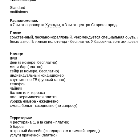
Standard
maitinimas
Расположение:
в 7 км от аэропорта
Хургады
, в 3 км от центра Старого города.
Пляж:
собственный, песчано-коралловый. Рекомендуется специальная обувь. З
бесплатно. Пляжные полотенца - бесплатно. У бассейна: зонтики, шезл
Номер:
душ
фен (в номере, бесплатно)
мини-бар (платно)
сейф (в номере, бесплатно)
индивидуальный кондиционер
спутниковое TВ (русский канал)
телефон
чайник
балкон или терраса
пол - керамическая плитка
уборка номера - ежедневно
смена белья - ежедневно (по запросу)
Территория:
4 ресторана (1 a la carte - платно)
5 баров
открытый бассейн (с подогревом в зимний период)
услуги прачечной (платно)