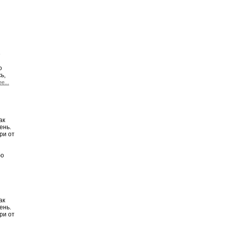
е
о
ь,
е...
ак
ень.
ри от
бо
ак
ень.
ри от