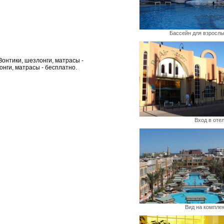
Бассейн для взросл
онтики, шезлонги, матрасы -
онги, матрасы - бесплатно.
Вход в оте
Вид на компле