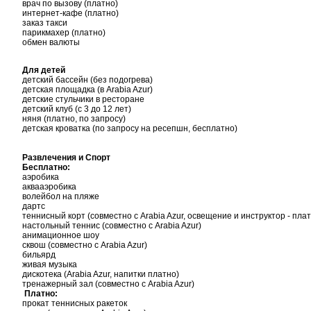
врач по вызову (платно)
интернет-кафе (платно)
заказ такси
парикмахер (платно)
обмен валюты
Для детей
детский бассейн (без подогрева)
детская площадка (в Arabia Azur)
детские стульчики в ресторане
детский клуб (с 3 до 12 лет)
няня (платно, по запросу)
детская кроватка (по запросу на ресепшн, бесплатно)
Развлечения и Спорт
Бесплатно:
аэробика
аквааэробика
волейбол на пляже
дартс
теннисный корт (совместно с Arabia Azur, освещение и инструктор - пла
настольный теннис (совместно с Arabia Azur)
анимационное шоу
сквош (совместно с Arabia Azur)
бильярд
живая музыка
дискотека (Arabia Azur, напитки платно)
тренажерный зал (cовместно с Arabia Azur)
Платно:
прокат теннисных ракеток