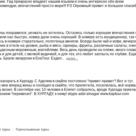
сские. Гид прекрасно владеет нашим языком и очень интересно обо всем
рекомендую, впечатлений просто море!!! P.S Огромный привет и большое спаси
чень понравился, уезжать не хотелось. Остались только хорошие впечатления 
ли нас быстро, номер дали очень хороший. В номере есть кондиционер, так 
ись в номере старательно, полотенца меняли. Всегда были чай и кофе, вечеро
ие в отеле на уровне, рыба и мясо, гарниры, фрукты, различные салаты, оче
чудесным мороженым, коктейлями. Весь день проводили на пляже, много плав
 и для детей, с мелкой водичкой, и для тех, кто любит заплыть по глубже. Еще
. Брали экскурсии в EvaТour. Ездил...
далее...
агорать в Хургаду. С Аделем в скайпе постоянно "привет-привет"! Вот и тут,
н мне вперед жены и сообщил в скайпе, что прилетела, поселилась, всё норма
у возил. В сентябре нас 10 человек в Египет собралось, вроде Хургада приела
ием "перевесил". В ХУРГАДУ, к нему! skype adel.elnagar www.kaptour.com
е туры
|
Горнолыжные туры