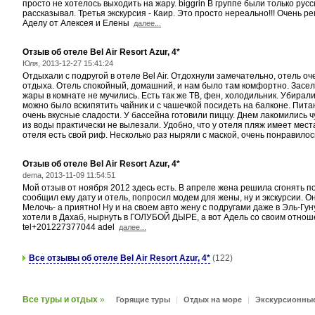
просто не хотелось выходить на жару. biggrin В группе были только ру
рассказывал. Третья экскурсия - Каир. Это просто нереально!!! Очень 
Аделу от Алексея и Елены
далее...
Отзыв об отеле Bel Air Resort Azur, 4*
Юля, 2013-12-27 15:41:24
Отдыхали с подругой в отеле Bel Air. Отдохнули замечательно, отель о
отдыха. Отель спокойный, домашний, и нам было там комфортно. Засели
жары в комнате не мучились. Есть так же ТВ, фен, холодильник. Убирал
можно было вскипятить чайник и с чашечкой посидеть на балконе. Питан
очень вкусные сладости. У бассейна готовили пиццу. Днем лакомились 
из воды практически не вылезали. Удобно, что у отеля пляж имеет места
отеля есть свой риф. Несколько раз ныряли с маской, очень понравилось
Отзыв об отеле Bel Air Resort Azur, 4*
dema, 2013-11-09 11:54:51
Мой отзыв от ноября 2012 здесь есть. В апреле жена решила сгонять поз
сообщил ему дату и отель, попросил модем для жены, ну и экскурсии. О
Мелочь- а приятно! Ну и на своем авто жену с подругами даже в Эль-Гун
хотели в Дахаб, нырнуть в ГОЛУБОЙ ДЫРЕ, а вот Адель со своим отношен
tel+201227377044 adel
далее...
Все отзывы об отеле Bel Air Resort Azur, 4*
(122)
Все туры и отдых
»
Горящие туры
|
Отдых на море
|
Экскурсионны