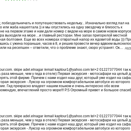
 побездельничать и попутешествовать недельку... Изначально взгляд пал на
ло или жаба нашептала )) и мы опустились на одну звездочку и близость к
 не на первом этаже и нам дали номер с видом на море в самом новом корпус
мера выходили на море…и главный ресторан. Мне запах пригорелой местной
ная болтовня. Еще во всех номерах отвратный напор их ядовитой воды ))) Пр
шись с ужина пораньше, часов в 8, и решив провести вечер вдвоем выяснилос
или на ресепшен – ответили, что о проблеме знают, скоро устранят. Ок....
дале
r.com. skipe adel.elnagar /email kaptour1@yahoo.com tel+2 01227377044 так к
раза меньше, чем у гида в отеле) Первая экскурсия - мотосафари на целый д
ерять этой фирме. Причем с нами ездил наш друг, который уже ездил на сафа
Вторая экскурсия - Луксор на огромном комфортабельном автобусе из которого
сские. Гид прекрасно владеет нашим языком и очень интересно обо всем
рекомендую, впечатлений просто море!!! P.S Огромный привет и большое спаси
r.com. skipe adel.elnagar /email kaptour1@yahoo.com tel+2 01227377044 так к
раза меньше, чем у гида в отеле) Первая экскурсия - мотосафари на целый д
ерять этой фирме. Причем с нами ездил наш друг, который уже ездил на сафа
Вторая экскурсия - Луксор на огромном комфортабельном автобусе из которого