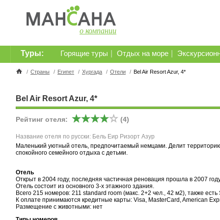
о компании
Туры:
|
|
Горящие туры
Отдых на море
Экскурсион
/
Страны
/
Египет
/
Хургада
/
Отели
/
Bel Air Resort Azur, 4*
Bel Air Resort Azur, 4*
Рейтинг отеля:
(4)
Название отеля по русски: Бель Еир Ризорт Азур
Маленький уютный отель, предпочитаемый немцами. Делит территорию и
спокойного семейного отдыха с детьми.
Отель
Открыт в 2004 году, последняя частичная реновация прошла в 2007 году
Отель состоит из основного 3-х этажного здания.
Всего 215 номеров: 211 standard room (макс. 2+2 чел., 42 м2), также есть 
К оплате принимаются кредитные карты: Visa, MasterCard, American Exp
Размещение с животными: нет
Типы номеров