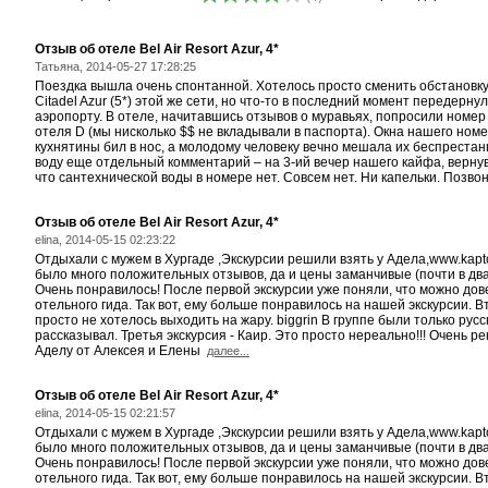
Отзыв об отеле Bel Air Resort Azur, 4*
Татьяна, 2014-05-27 17:28:25
Поездка вышла очень спонтанной. Хотелось просто сменить обстановку,
Citadel Azur (5*) этой же сети, но что-то в последний момент передерну
аэропорту. В отеле, начитавшись отзывов о муравьях, попросили номер
отеля D (мы нисколько $$ не вкладывали в паспорта). Окна нашего но
кухнятины бил в нос, а молодому человеку вечно мешала их беспрестан
воду еще отдельный комментарий – на 3-ий вечер нашего кайфа, вернув
что сантехнической воды в номере нет. Совсем нет. Ни капельки. Позвон
Отзыв об отеле Bel Air Resort Azur, 4*
elina, 2014-05-15 02:23:22
Отдыхали с мужем в Хургаде ,Экскурсии решили взять у Адела,www.kaptou
было много положительных отзывов, да и цены заманчивые (почти в два 
Очень понравилось! После первой экскурсии уже поняли, что можно дов
отельного гида. Так вот, ему больше понравилось на нашей экскурсии. 
просто не хотелось выходить на жару. biggrin В группе были только ру
рассказывал. Третья экскурсия - Каир. Это просто нереально!!! Очень 
Аделу от Алексея и Елены
далее...
Отзыв об отеле Bel Air Resort Azur, 4*
elina, 2014-05-15 02:21:57
Отдыхали с мужем в Хургаде ,Экскурсии решили взять у Адела,www.kaptou
было много положительных отзывов, да и цены заманчивые (почти в два 
Очень понравилось! После первой экскурсии уже поняли, что можно дов
отельного гида. Так вот, ему больше понравилось на нашей экскурсии. 