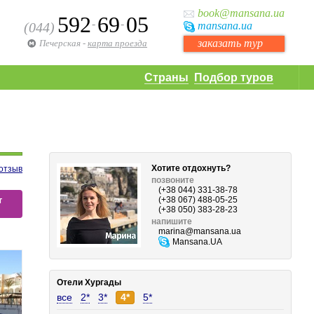
book
@mansana.ua
592
69
05
-
-
(044)
mansana
.ua
заказать тур
Печерская
-
карта проезда
Страны
Подбор туров
Хотите отдохнуть?
отзыв
позвоните
(+38 044) 331-38-78
т
(+38 067) 488-05-25
(+38 050) 383-28-23
напишите
marina
@mansana.ua
Mansana.UA
Отели Хургады
все
2*
3*
4*
5*