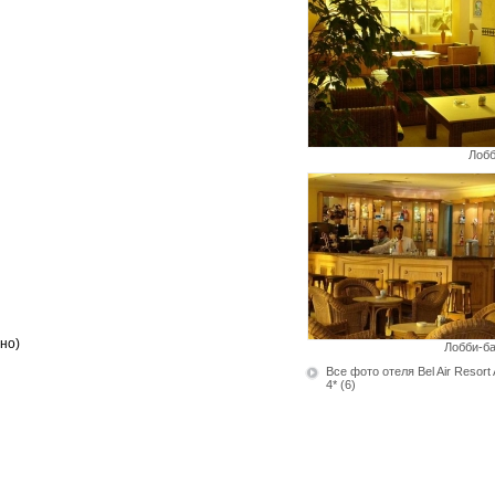
Лоб
тно)
Лобби-б
Все фото отеля Bel Air Resort 
4*
(6)