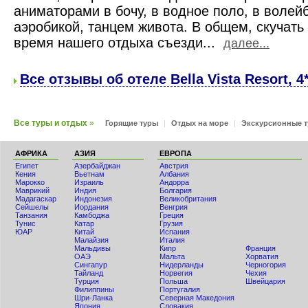
аниматорами в бочу, в водное поло, в волей
аэробикой, танцем живота. В общем, скучать
время нашего отдыха съезди...
далее...
Все отзывы об отеле Bella Vista Resort, 4
Все туры и отдых
»
Горящие туры
|
Отдых на море
|
Экскурсионные 
АФРИКА
АЗИЯ
ЕВРОПА
Египет
Азербайджан
Австрия
Кения
Вьетнам
Албания
Мaрокко
Израиль
Андорра
Маврикий
Индия
Болгария
Мадагаскар
Индонезия
Великобритания
Сейшелы
Иордания
Венгрия
Танзания
Камбоджа
Греция
Тунис
Катар
Грузия
ЮАР
Китай
Испания
Малайзия
Италия
Мальдивы
Кипр
Франция
ОАЭ
Мальта
Хорватия
Сингапур
Нидерланды
Черногория
Тайланд
Норвегия
Чехия
Турция
Польша
Швейцария
Филиппины
Португалия
Шри-Ланка
Северная Македония
Япония
Словакия