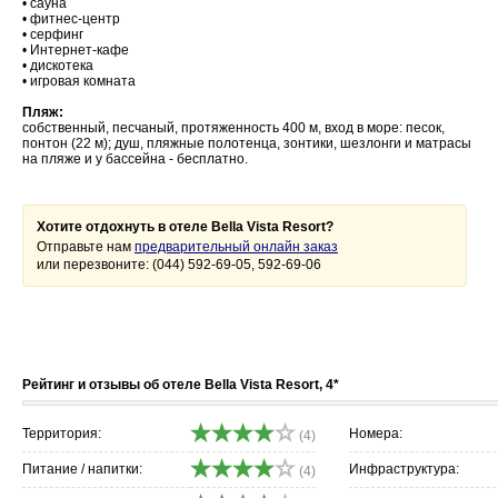
• сауна
• фитнес-центр
• серфинг
• Интернет-кафе
• дискотека
• игровая комната
Пляж:
собственный, песчаный, протяженность 400 м, вход в море: песок,
понтон (22 м); душ, пляжные полотенца, зонтики, шезлонги и матрасы
на пляже и у бассейна - бесплатно.
Хотите отдохнуть в отеле Bella Vista Resort?
Отправьте нам
предварительный онлайн заказ
или перезвоните: (044) 592-69-05, 592-69-06
Рейтинг и отзывы об отеле Bella Vista Resort, 4*
Территория:
Номера:
(4)
Питание / напитки:
Инфраструктура:
(4)