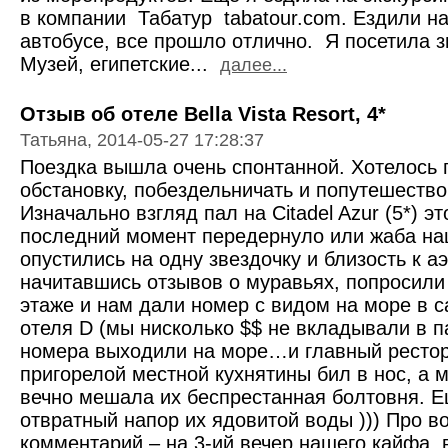
в компании Табатур tabatour.com. Ездили 
автобусе, все прошло отлично. Я посетила 
Музей, египетские...
далее...
Отзыв об отеле Bella Vista Resort, 4*
Татьяна, 2014-05-27 17:28:37
Поездка вышла очень спонтанной. Хотелось 
обстановку, побездельничать и попутешествов
Изначально взгляд пал на Citadel Azur (5*) эт
последний момент передернуло или жаба на
опустились на одну звездочку и близость к аэ
начитавшись отзывов о муравьях, попросили
этаже и нам дали номер с видом на море в 
отеля D (мы нисколько $$ не вкладывали в п
номера выходили на море…и главный рестор
пригорелой местной кухнятины бил в нос, а 
вечно мешала их беспрестанная болтовня. Е
отвратный напор их ядовитой воды ))) Про в
комментарий – на 3-ий вечер нашего кайфа,