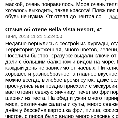
маской, очень понравилось. Море очень тепло
хотелось выходить, такая красота! Пляж пес
обувь не нужна. От отеля до центра со...
дал
Отзыв об отеле Bella Vista Resort, 4*
Таня, 2013-11-21 15:24:50
Недавно вернулись с сестрой из Хургады, отды
Территория ухоженная, много цветов, зелени,
Поселили быстро, сразу же выдали ключи от
дали с большим балконом и видом на море. 
каждый день не зависимо от чаевых. Питалис
хорошее и разнообразное, а главное вкусное
можно всегда, в любое время суток, даже ес
проснулись или поздно приехали с экскурсии
вас готовит свежую яичницу, печет во фритю
шарики из теста. На обед и ужин много гарни
мяса, различные салаты и супы, много свеже
днём у бассейна картошка фри, пицца, сосис
чистое, с пирса было видно много красивых 