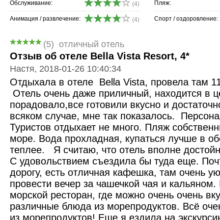
Обслуживание:
Пляж:
(4)
Анимация / развлечение:
Спорт / оздоровление:
(4)
(5)
отличный отель
Отзыв об отеле Bella Vista Resort, 4*
Настя, 2018-01-26 10:40:34
Отдыхала в отеле Bella Vista, провела там 11
Отель очень даже приличный, находится в ц
порадовало,все готовили вкусно и достаточн
всяком случае, мне так показалось. Персона
Туристов отдыхает не много. Пляж собственн
море. Вода прохладная, купаться лучше в об
теплее. Я считаю, что отель вполне достой
С удовольствием съездила бы туда еще. Поч
дорогу, есть отличная кафешка, там очень у
провести вечер за чашечкой чая и кальяном
морской ресторан, где можно очень очень вку
различные блюда из морепродуктов. Всё оче
из морепродуктов! Еще я ездила на экскурси