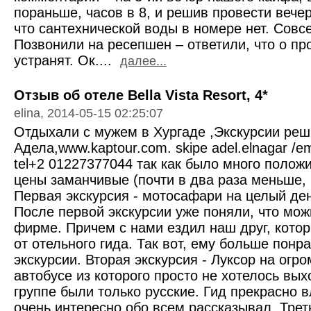
пораньше, часов в 8, и решив провести вече
что сантехнической воды в номере нет. Совсе
Позвонили на ресепшен – ответили, что о пр
устранят. Ок....
далее...
Отзыв об отеле Bella Vista Resort, 4*
elina, 2014-05-15 02:25:07
Отдыхали с мужем в Хургаде ,Экскурсии реш
Адела,www.kaptour.com. skipe adel.elnagar /
tel+2 01227377044 так как было много полож
цены заманчивые (почти в два раза меньше, 
Первая экскурсия - мотосафари на целый де
После первой экскурсии уже поняли, что мож
фирме. Причем с нами ездил наш друг, кото
от отельного гида. Так вот, ему больше понр
экскурсии. Вторая экскурсия - Луксор на ог
автобусе из которого просто не хотелось выхо
группе были только русские. Гид прекрасно 
очень интересно обо всем рассказывал. Треть