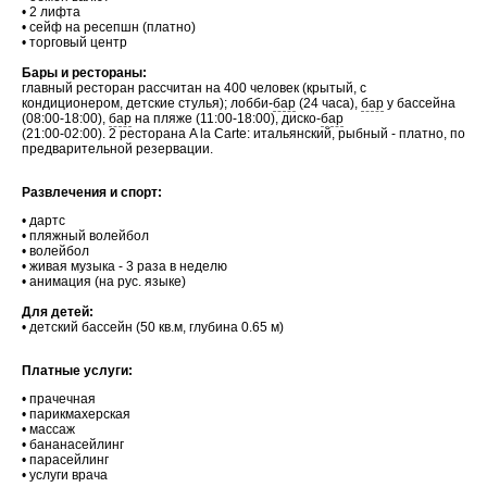
• 2 лифта
• сейф на ресепшн (платно)
• торговый центр
Бары и рестораны:
главный ресторан рассчитан на 400 человек (крытый, с
кондиционером, детские стулья); лобби-
бар
(24 часа),
бар
у бассейна
(08:00-18:00),
бар
на пляже (11:00-18:00), диско-
бар
(21:00-02:00). 2 ресторана A la Carte: итальянский, рыбный - платно, по
предварительной резервации.
Развлечения и спорт:
• дартс
• пляжный волейбол
• волейбол
• живая музыка - 3 раза в неделю
• анимация (на рус. языке)
Для детей:
• детский бассейн (50 кв.м, глубина 0.65 м)
Платные услуги:
• прачечная
• парикмахерская
• массаж
• бананасейлинг
• парасейлинг
• услуги врача