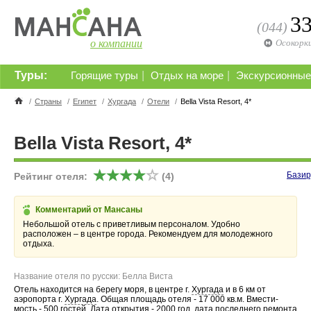
3
(044)
о компании
Осокорк
Туры:
|
|
Горящие туры
Отдых на море
Экскурсионные
/
Страны
/
Египет
/
Хургада
/
Отели
/
Bella Vista Resort, 4*
Bella Vista Resort, 4*
Базир
Рейтинг отеля:
(4)
Комментарий от Мансаны
Небольшой отель с приветливым персоналом. Удобно
расположен – в центре города. Рекомендуем для молодежного
отдыха.
Название отеля по русски: Белла Виста
Отель находится на берегу моря, в центре г.
Хургада
и в 6 км от
аэропорта г.
Хургада
. Общая площадь отеля - 17 000 кв.м. Вмести-
мость - 500 гостей. Дата открытия - 2000 год, дата последнего ремонта