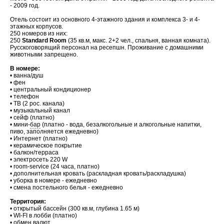
- 2009 год.
Отель состоит из основного 4-этажного здания и комплекса 3- и 4-
этажных корпусов.
250 номеров из них:
250
Standard Room
(35 кв.м, макс. 2+2 чел., спальня, ванная комната).
Русскоговорящий персонал на ресепшн. Проживание с домашними
животными запрещено.
В номере:
• ванна/душ
• фен
• центральный кондиционер
• телефон
• ТВ (2 рос. канала)
• музыкальный канал
• сейф (платно)
• мини-
бар
(платно - вода, безалкогольные и алкогольные напитки,
пиво, заполняется ежедневно)
• Интернет (платно)
• керамическое покрытие
• балкон/терраса
• электросеть 220 W
• room-service (24 часа, платно)
• дополнительная кровать (раскладная кровать/раскладушка)
• уборка в номере - ежедневно
• смена постельного белья - ежедневно
Территория:
• открытый бассейн (300 кв.м, глубина 1.65 м)
• WI-FI в лобби (платно)
• обмен валют