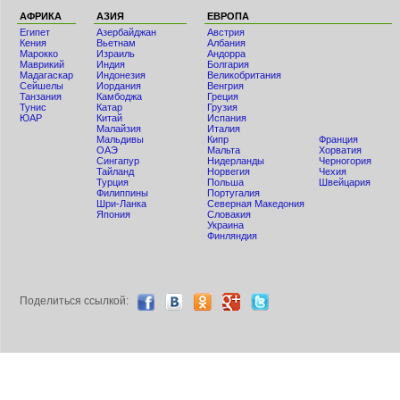
АФРИКА
АЗИЯ
ЕВРОПА
Египет
Азербайджан
Австрия
Кения
Вьетнам
Албания
Мaрокко
Израиль
Андорра
Маврикий
Индия
Болгария
Мадагаскар
Индонезия
Великобритания
Сейшелы
Иордания
Венгрия
Танзания
Камбоджа
Греция
Тунис
Катар
Грузия
ЮАР
Китай
Испания
Малайзия
Италия
Мальдивы
Кипр
Франция
ОАЭ
Мальта
Хорватия
Сингапур
Нидерланды
Черногория
Тайланд
Норвегия
Чехия
Турция
Польша
Швейцария
Филиппины
Португалия
Шри-Ланка
Северная Македония
Япония
Словакия
Украина
Финляндия
Поделиться ccылкой: