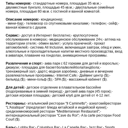
Типы номеров:
- стандартные номера, площадью 35 кв.м.;-
двухместные бунгало, площадью 45 кв.м.;- двуспальные семейные
номера, площадью 80 кв.м. с гостиной и ванной комнатой.
Описание номеров:
- кондиционер;
- мини-
бар
;- телевизор со спутниковыми каналами;- телефон;- сейф;-
ванная комната с душем.
Сервис:
- доступ в Интернет бесплатно;- круглосуточное
обслуживание в номерах;- медицинское обслуживание 24ч;- аптека на
территории отеля;- обмен валют;- услуга прачечной;- прокат
автомобилей;- система All Inclusive, включающая завтрак, обед и ужин,
алкогольные и прохладительные напитки местного производства, вход
в аквапарк, плавание на гондолах, анимационные программы.
Развлечения и спорт:
- аква парк с 62 горками для детей и взрослых;-
джакузи;- площадка для баскетбола/волейбола/гандбола;-
тренажерный зал;- дартс;-водная аэробика;- дневные и вечерние
развлекательные программы;- Internet Cafe;- Дайвинг центр ($);-
бильярд ($);- мини-гольф ($);- SPA ($);- массажный кабинет ($).
Для детей:
- детское отделение в плавательном бассейне
(подогреваемые в зимний период);- детский аква парк (45 горок);-
детская игровая площадка;- детский клуб для детей от 4-12 лет.
Рестораны:
- итальянский ресторан "Il Caminetto";- азиатскийресторан
"L'Asiatique" (предлагает блюда китайской и индийской кухни);-
средиземноморский ресторан "Mediterranean Restaurant";-
интернациональный ресторан "Cave du Roi";- A la carte ресторан Food
Court ($).
Бары:
-
Lobby Bar;- Columbus Bar;- La Canelle Bar;- Jazz Bar;- Sports