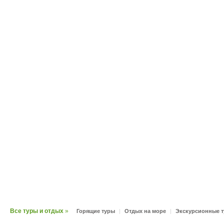
Все туры и отдых
»
Горящие туры
|
Отдых на море
|
Экскурсионные 