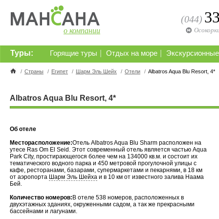
3
(044)
о компании
Осокорк
Туры:
|
|
Горящие туры
Отдых на море
Экскурсионные
/
Страны
/
Египет
/
Шарм Эль Шейх
/
Отели
/
Albatros Aqua Blu Resort, 4*
Albatros Aqua Blu Resort, 4*
Об отеле
Месторасположение:
Отель Albatros Aqua Blu Sharm расположен на
утесе Ras Om El Seid. Этот современный отель является частью Aqua
Park City, простирающегося более чем на 134000 кв.м. и состоит их
тематического водного парка и 450 метровой прогулочной улицы с
кафе, ресторанами, базарами, супермаркетами и пекарнями, в 18 км
от аэропорта
Шарм Эль Шейха
и в 10 км от известного залива Наама
Бей.
Количество номеров:
В отеле 538 номеров, расположенных в
двухэтажных зданиях, окруженными садом, а так же прекрасными
бассейнами и лагунами.