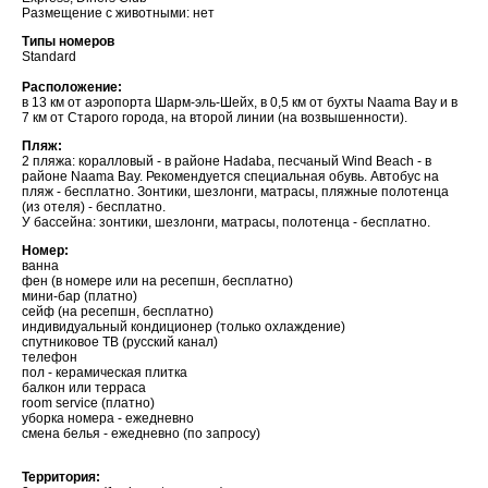
Размещение с животными: нет
Типы номеров
Standard
Расположение:
в 13 км от аэропорта Шарм-эль-Шейх, в 0,5 км от бухты Naama Bay и в
7 км от Старого города, на второй линии (на возвышенности).
Пляж:
2 пляжа: коралловый - в районе Hadaba, песчаный Wind Beach - в
районе Naama Bay. Рекомендуется специальная обувь. Автобус на
пляж - бесплатно. Зонтики, шезлонги, матрасы, пляжные полотенца
(из отеля) - бесплатно.
У бассейна: зонтики, шезлонги, матрасы, полотенца - бесплатно.
Номер:
ванна
фен (в номере или на ресепшн, бесплатно)
мини-бар (платно)
сейф (на ресепшн, бесплатно)
индивидуальный кондиционер (только охлаждение)
спутниковое TВ (русский канал)
телефон
пол - керамическая плитка
балкон или терраса
room service (платно)
уборка номера - ежедневно
смена белья - ежедневно (по запросу)
Территория: