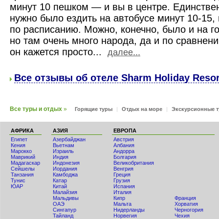
минут 10 пешком — и вы в центре. Единств
нужно было ездить на автобусе минут 10-15,
по расписанию. Можно, конечно, было и на г
но там очень много народа, да и по сравне
он кажется просто...
далее...
Все отзывы об отеле Sharm Holiday Resort
Все туры и отдых
»
Горящие туры
|
Отдых на море
|
Экскурсионные 
АФРИКА
АЗИЯ
ЕВРОПА
Египет
Азербайджан
Австрия
Кения
Вьетнам
Албания
Мaрокко
Израиль
Андорра
Маврикий
Индия
Болгария
Мадагаскар
Индонезия
Великобритания
Сейшелы
Иордания
Венгрия
Танзания
Камбоджа
Греция
Тунис
Катар
Грузия
ЮАР
Китай
Испания
Малайзия
Италия
Мальдивы
Кипр
Франция
ОАЭ
Мальта
Хорватия
Сингапур
Нидерланды
Черногория
Тайланд
Норвегия
Чехия