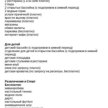
2 ресторана (1 a la carte платно)
3 бара
2 открытых бассейна (с подогревом в зимний период)
2 водные горки
услуги прачечной (платно)
врач по вызову (платно)
парикмахер (платно)
магазины
обмен валюты
парковка (бесплатно)
интернет-кафе (платно)
Для детей
детский бассейн (с подогревом в зимний период)
отделение для детей в открытом бассейне (с подогревом в зимний
период)
детская площадка
детские стульчики в ресторане
мини-клуб
няня (по запросу, платно)
детская кроватка (по запросу на ресепшн, бесплатно)
Развлечения и Спорт
Бесплатно:
аквааэробика
настольный теннис
водное поло
дартс
настольный футбол
анимационное шоу