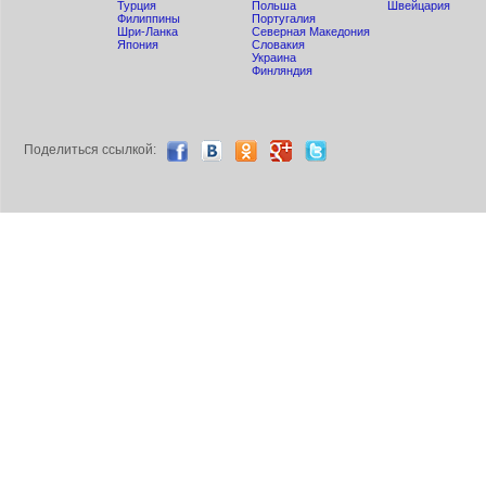
Турция
Польша
Швейцария
Филиппины
Португалия
Шри-Ланка
Северная Македония
Япония
Словакия
Украина
Финляндия
Поделиться ccылкой: