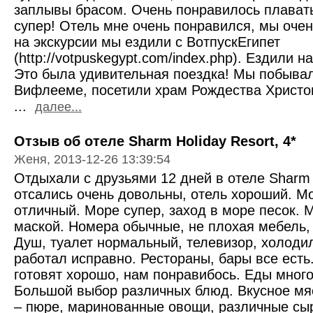
заплывы брасом. Очень понравилось плавать
супер! Отель мне очень понравился, мы очен
на экскурсии мы ездили с ВотпускЕгипет
(http://votpuskegypt.com/index.php). Ездили н
Это была удивительная поездка! Мы побыва
Вифлееме, посетили храм Рождества Христов
...
далее...
Отзыв об отеле Sharm Holiday Resort, 4*
Женя, 2013-12-26 13:39:54
Отдыхали с друзьями 12 дней в отеле Sharm 
отсались очень довольны, отель хороший. М
отличный. Море супер, заход в море песок. 
маской. Номера обычные, не плохая мебель, в
Душ, туалет нормальный, телевизор, холоди
работал исправно. Рестораны, бары все есть
готовят хорошо, нам понравибось. Еды много
Большой выбор различных блюд. Вкусное мяс
– пюре, маринованные овощи, различные сы