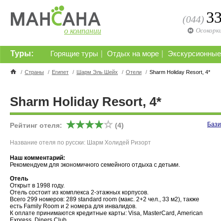
3
(044)
о компании
Осокорк
Туры:
|
|
Горящие туры
Отдых на море
Экскурсионные
/
Страны
/
Египет
/
Шарм Эль Шейх
/
Отели
/
Sharm Holiday Resort, 4*
Sharm Holiday Resort, 4*
Бази
Рейтинг отеля:
(4)
Название отеля по русски: Шарм Холидей Ризорт
Наш комментарий:
Рекомендуем для экономичного семейного отдыха с детьми.
Отель
Открыт в 1998 году.
Отель состоит из комплекса 2-этажных корпусов.
Всего 299 номеров: 289 standard room (макс. 2+2 чел., 33 м2), также
есть Family Room и 2 номера для инвалидов.
К оплате принимаются кредитные карты: Visa, MasterCard, American
Express, Diners Club