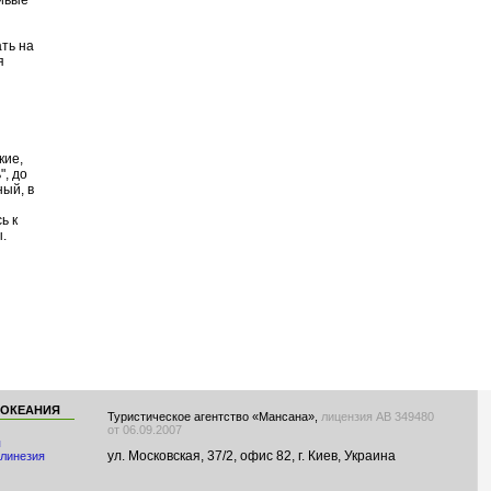
чивые
ть на
я
кие,
", до
ный, в
ь к
ы.
 ОКЕАНИЯ
Туристическое агентство «Мансана»,
лицензия АВ 349480
от 06.09.2007
я
ул. Московская, 37/2, офис 82, г. Киев, Украина
линезия