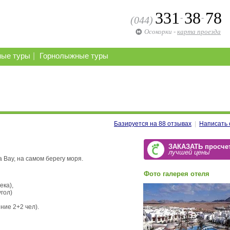
331
38
78
-
-
(044)
Осокорки
-
карта проезда
|
ные туры
Горнолыжные туры
Базируется на
88
отзывах
|
Написать 
ЗАКАЗАТЬ просче
лучшей цены
 Bay, на самом берегу моря.
Фото галерея отеля
ека),
угол)
ие 2+2 чел).