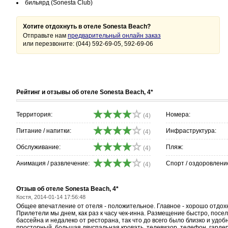
бильярд (Sonesta Club)
Хотите отдохнуть в отеле Sonesta Beach?
Отправьте нам
предварительный онлайн заказ
или перезвоните: (044) 592-69-05, 592-69-06
Рейтинг и отзывы об отеле Sonesta Beach, 4*
Территория:
Номера:
(4)
Питание / напитки:
Инфраструктура:
(4)
Обслуживание:
Пляж:
(4)
Анимация / развлечение:
Спорт / оздоровлени
(4)
Отзыв об отеле Sonesta Beach, 4*
Костя, 2014-01-14 17:56:48
Общее впечатление от отеля - положительное. Главное - хорошо отдохн
Прилетели мы днем, как раз к часу чек-инна. Размещение быстро, посел
бассейна и недалеко от ресторана, так что до всего было близко и удо
просторный, большая двуспальная кровать, телевизор, телефон, гардер