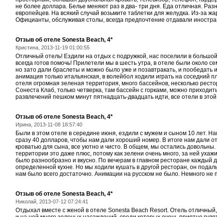
не более доллара. Белье меняют раз в два- три дня. Еда отличная. Раз
европейцев. На всякий случай возьмите таблетки для желудка. Из-за ж
Официанты, обслуживая столы, всегда предпочтение отдавали иностран
Отзыв об отеле Sonesta Beach, 4*
Кристина, 2013-11-19 01:00:55
Отличный отель! Ездили на отдых с подружкой, нас поселили в большо
всегда готов помочь! Прилетели мы в шесть утра, в отеле были около сем
но зато дали браслеты и можно было уже и позавтракать, и пообедать и
анимация только итальянская, в волейбол ходили играть на соседний п
отеля огромная зеленая территория, много бассейнов, несколько рестор
Сонеста Клаб, только четверка, там бассейн с горками, можно приходит
развлечений пешком минут пятнадцать-двадцать идти, все отели в этой
Отзыв об отеле Sonesta Beach, 4*
Ирина, 2013-11-08 18:57:40
Были в этом отеле в середине июня, ездили с мужем и сыном 10 лет. На
сразу 40 долларов, чтобы нам дали хороший номер. В итоге нам дали 
кроватью для сына, все уютно и чисто. В общем, мы остались довольны. 
территории это даже плюс, потому как зелени очень много, за ней ухаж
было разнообразно и вкусно. По вечерам в главном ресторане каждый д
определенной кухне. Но мы ходили кушать в другой ресторан, он пода
нам было всего достаточно. Анимации на русском не было. Немного не 
Отзыв об отеле Sonesta Beach, 4*
Николай, 2013-07-12 07:24:41
Отдыхал вместе с женой в отеле Sonesta Beach Resort. Отель отличны