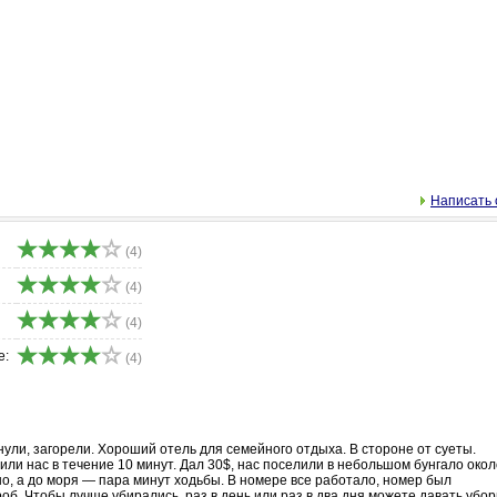
Написать 
(4)
(4)
(4)
е:
(4)
ули, загорели. Хороший отель для семейного отдыха. В стороне от суеты.
или нас в течение 10 минут. Дал 30$, нас поселили в небольшом бунгало окол
бно, а до моря — пара минут ходьбы. В номере все работало, номер был
об. Чтобы лучше убирались, раз в день или раз в два дня можете давать убо