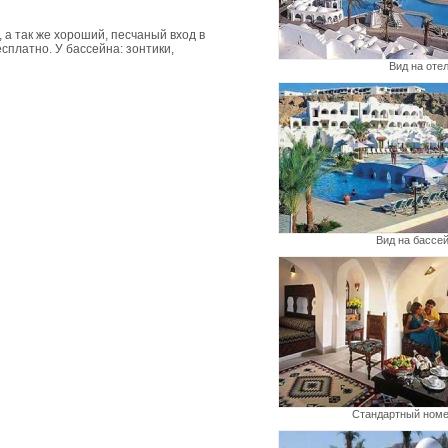
 а так же хороший, песчаный вход в
сплатно. У бассейна: зонтики,
Вид на оте
Вид на бассе
Стандартный ном