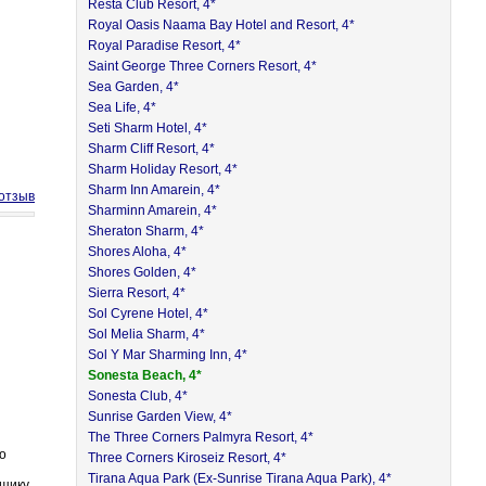
Resta Club Resort, 4*
Royal Oasis Naama Bay Hotel and Resort, 4*
Royal Paradise Resort, 4*
Saint George Three Corners Resort, 4*
Sea Garden, 4*
Sea Life, 4*
Seti Sharm Hotel, 4*
Sharm Cliff Resort, 4*
Sharm Holiday Resort, 4*
Sharm Inn Amarein, 4*
отзыв
Sharminn Amarein, 4*
Sheraton Sharm, 4*
Shores Aloha, 4*
Shores Golden, 4*
Sierra Resort, 4*
Sol Cyrene Hotel, 4*
Sol Melia Sharm, 4*
Sol Y Mar Sharming Inn, 4*
Sonesta Beach, 4*
Sonesta Club, 4*
Sunrise Garden View, 4*
The Three Corners Palmyra Resort, 4*
о
Three Corners Kiroseiz Resort, 4*
Tirana Aqua Park (Ex-Sunrise Tirana Aqua Park), 4*
рщику