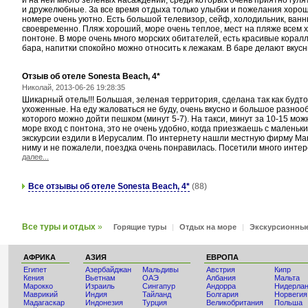
и на ней много зеленых насаждений, среди которых очень приятно гул
и дружелюбные. За все время отдыха только улыбки и пожелания хорош
номере очень уютно. Есть большой телевизор, сейф, холодильник, ванн
своевременно. Пляж хороший, море очень теплое, мест на пляже всем 
понтоне. В море очень много морских обитателей, есть красивые коралл
бара, напитки спокойно можно относить к лежакам. В баре делают вкусн
Отзыв об отеле Sonesta Beach, 4*
Николай, 2013-06-26 19:28:35
Шикарный отель!!! Большая, зеленая территория, сделана так как будто
ухоженные. На еду жаловаться не буду, очень вкусно и большое разнооб
которого можно дойти пешком (минут 5-7). На такси, минут за 10-15 мо
море вход с понтона, это не очень удобно, когда приезжаешь с маленьк
экскурсии ездили в Иерусалим. По интернету нашли местную фирму Marwa
ниму и не пожалели, поездка очень понравилась. Посетили много инте
далее...
Все отзывы об отеле Sonesta Beach, 4*
(88)
Все туры и отдых
»
Горящие туры
|
Отдых на море
|
Экскурсионны
АФРИКА
АЗИЯ
ЕВРОПА
Египет
Азербайджан
Мальдивы
Австрия
Кипр
Кения
Вьетнам
ОАЭ
Албания
Мальта
Мaрокко
Израиль
Сингапур
Андорра
Нидерла
Маврикий
Индия
Тайланд
Болгария
Норвегия
Мадагаскар
Индонезия
Турция
Великобритания
Польша