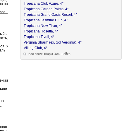
Tropicana Club Azure, 4*
на на
Tropicana Garden Palms, 4*
лее...
Tropicana Grand Oasis Resort, 4*
Tropicana Jasmine Club, 4*
Tropicana New Tiran, 4*
Tropicana Rosetta, 4*
вый и
Tropicana Tivoli, 4*
дать,
Verginia Sharm (ex. Sol Verginia), 4*
ся. У
Viking Club, 4*
ель
Все отели Шарм Эль Шейха
лении
лане
 —
 но
..
нная