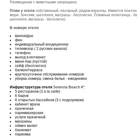
Размещение с животными запрещено.
Пляж у отеля
собственный, песчаный, рядом кораллы. Имеется понтон,
море. Зонтики, шезлонги, матрасы - бесплатно. Пляжные полотенца - бе
шезлонги, матрасы - бесплатно.
В номере отеля
:
ванна/душ
фен
индивидуальный кондиционер
телевизор ( 2 русских канала)
телефон
выход в интернет
мини-бар (пустой)
сейф (бесплатно)
балкон/терраса
круглосуточное обслуживание номеров
уборка номера, смена белья - ежедневно
Инфраструктура отеля
Sonesta Beach 4*
:
5 ресторанов (3 a la carte)
6 баров
6 открытых бассейнов (3 с подогревом)
кабинет врача
прачечная
парикмахерская
услуги прачечной
магазины
обмен валют
банкомат
парковка