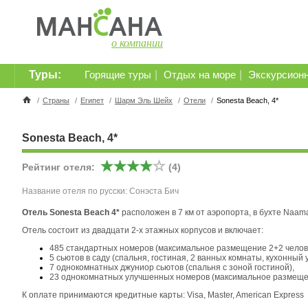
о компании
Туры:
|
|
Горящие туры
Отдых на море
Экскурсион
/
Страны
/
Египет
/
Шарм Эль Шейх
/
Отели
/
Sonesta Beach, 4*
Sonesta Beach, 4*
Рейтинг отеля:
(4)
Название отеля по русски: Сонэста Бич
Отель Sonesta Beach 4*
расположен в 7 км от аэропорта, в бухте Naama
Отель состоит из двадцати 2-х этажных корпусов и включает:
485 стандартных номеров (максимальное размещение 2+2 челов
5 сьютов в саду (спальня, гостиная, 2 ванных комнаты, кухонный 
7 однокомнатных джуниор сьютов (спальня с зоной гостиной),
23 однокомнатных улучшенных номеров (максимальное размещен
К оплате принимаются кредитные карты: Visa, Master, American Express