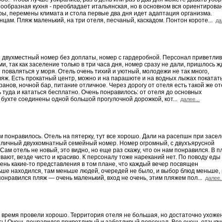
нообразная кухня - преобладает итальянская, но в основном вся ориентирова
ары, перемены климата и стола первые два дня идет адаптация организма.
цам. Пляж маленький, на три отеля, песчаный, каскадом. Понтон короте...
да
й двухместный номер без доплаты, номер с гардеробной. Персонал приветли
и, так как заселение только в три часа дня, номер сразу не дали, пришлось ж
 поваляться у моря. Отель очень тихий и уютный, молодежи не так много,
ляж. Есть прокатный центр, можно и на парашюте и на водных лыжах покатать
анов, ночной бар, питание отличное. Через дорогу от отеля есть такой же от
ь туда и кататься бесплатно. Очень понравилось: от отеля до основных
 бухте соединены одной большой прогулочной дорожкой, кот...
далее...
м понравилось. Отель на пятерку, тут все хорошо. Дали на расепшн при засе
отличный двухкомнатный семейный номер. Номер огромный, с двухъярусной
Сам отель не новый, это видно, но еще раз скажу, что он нам понравился. В п
ивают, везде чисто и красиво. К персоналу тоже нареканий нет. По поводу еды
ень какие-то представления в том плане, что каждый вечер посвящен
льше находился, там меньше людей, очередей не было, и выбор блюд меньше,
понравился пляж — очень маленький, вход не очень, этим пляжем пол...
далее.
й, время провели хорошо. Территория отеля не большая, но достаточно ухоже