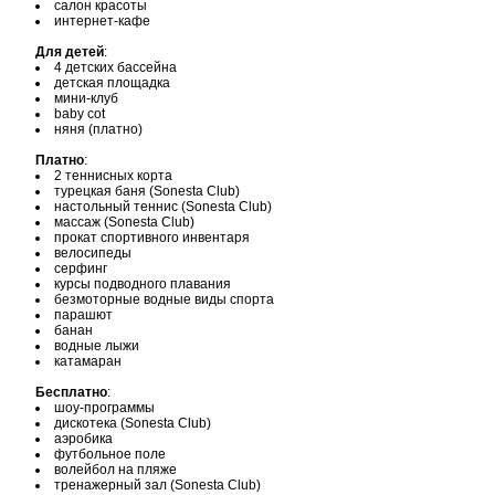
салон красоты
интернет-кафе
Для детей
:
4 детских бассейна
детская площадка
мини-клуб
baby cot
няня (платно)
Платно
:
2 теннисных корта
турецкая баня (Sonesta Club)
настольный теннис (Sonesta Club)
массаж (Sonesta Club)
прокат спортивного инвентаря
велосипеды
серфинг
курсы подводного плавания
безмоторные водные виды спорта
парашют
банан
водные лыжи
катамаран
Бесплатно
:
шоу-программы
дискотека (Sonesta Club)
аэробика
футбольное поле
волейбол на пляже
тренажерный зал (Sonesta Club)