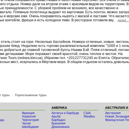
ять! Очень понравился приветливый и заботливый персонал. Все очень отзыв
его отдыха. Номер дали на втором этаже с красивым видом на территорию. В
ые принадлежности. С уборкой проблем не возникло, все качественно и
хватало. Пляжные полотенца выдают по карточкам. Есть понтон, можно загора
ы и морские ежи. Очень понравилось нырять с маской и ластами. Что касаетс
ые коктейли, фреши и есть холодное пиво. В ресторане готовили вку...
далее...
 отель стоит на горе. Несколько бассейнов. Номера отличные, новые, чистень
разие блюд. Недалеко есть торгово-развлекательный комплекс "1000 и 1 ночь
жно добраться до главной тусовочной бухты Наама Бэй. Пляж отличный, песча
ими детишками. Море поражает своей красотой, очень теплое и чистое. На
n Tours (redsea.kiev.ua), Ибрагим тел. +201227731240 из Египта. Обратилис
ресных мест, искупались в Мёртвом море. В общем отдыхом остались довольн
е туры
|
Горнолыжные туры
АМЕРИКА
АВСТРАЛИЯ И
Франция
Антигуа и Барбуда
США
Австралия
Хорватия
Аруба
Ямайка
Новая Зеланди
нды
Черногория
Барбадос
Французская По
Чехия
Бразилия
Швейцария
Доминикана