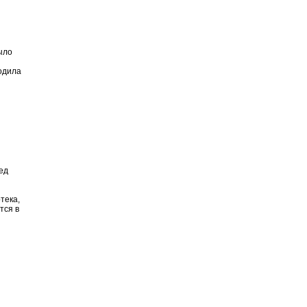
ыло
ходила
бед
тека,
тся в