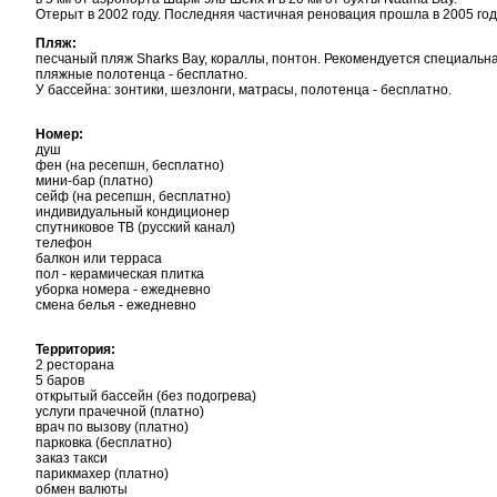
Отерыт в 2002 году. Последняя частичная реновация прошла в 2005 год
Пляж:
песчаный пляж Sharks Bay, кораллы, понтон. Рекомендуется специальна
пляжные полотенца - бесплатно.
У бассейна: зонтики, шезлонги, матрасы, полотенца - бесплатно.
Номер:
душ
фен (на ресепшн, бесплатно)
мини-бар (платно)
сейф (на ресепшн, бесплатно)
индивидуальный кондиционер
спутниковое TВ (русский канал)
телефон
балкон или терраса
пол - керамическая плитка
уборка номера - ежедневно
смена белья - ежедневно
Территория:
2 ресторана
5 баров
открытый бассейн (без подогрева)
услуги прачечной (платно)
врач по вызову (платно)
парковка (бесплатно)
заказ такси
парикмахер (платно)
обмен валюты