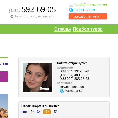
book
@mansana.ua
592
69
05
-
-
(044)
mansana
.ua
заказать тур
Печерская
-
карта проезда
Страны
Подбор туров
Хотите отдохнуть?
отзыв
позвоните
(+38 044) 331-38-78
т
(+38 067) 488-05-25
(+38 050) 383-28-23
напишите
lm
@mansana.ua
Mansana.UA
Отели Шарм Эль Шейха
все
2*
3*
4*
5*