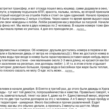
встретил трансфер, и вот отсюда пошел весь кошмар, сумки додавали в окно, т
 пути, к первому подъехали КПП, красота, пальмы, зелень, во второй приехал
который находится на отшибе Набк и стоит он один одинокий. Начало прекрас
ой были соединены 2 хилых столбика. Через какое-то время время вышел охра
кли свои чемоданы к лобби. Лобби размером как у воробья за пазухой. Начали
р фена нет. Мы жили в двух номерах по 2 человека. В нашем номере тоже фе
вытекала прямо из унитаза. 4 дня его приходили ре...
далее...
 двухместных номерах. Об номерах: друзьям достались номера в первом и во
ли и балконная дверь от ветра не открывалась))) ). Мне же достался номер в
 лужа воды при входе в номер была гарантирована;оставил какую нибудь вкус
у плитками на стене - они маленькие около 2-3 мм в длину, но кусаются как б
 заселении на ресепшн, они доллары любят :). И т.к. в этом отеле отдыхает
итории: довольно большая, правда вода в бассейнах при жаре была теплая, т
 плохого сказать не могу. О еде: есть можн...
далее...
век в начале декабря. В Египте в третий раз, до этого были дважды в Хурга
ады - тут нет той дикости, попрошайничества и хамства. Правильно говорят, 
тель замечательный, тянет на свои 4, даже на 4+. Единственный минус, впроче
те по две-три тысячи долларов за это с человека. А я 5 минут лучше пройду и
, территория - шикарная. Много бассейнов и прочих развлечений. Ездит
ляжу, как мы это обычно делали, а проехать 3 минуты на шаттле. Море