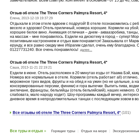
замечательное. Всем советую. Контингент в основном - от 15 до 40, совс
Отзыв об отеле The Three Corners Palmyra Resort, 4*
Елена, 2013-12-19 19:37:29
Отдыхали в этом отеле вдвоем с подругой! В отеле познакомились с ре
весело и здорово! Отель приличный, номера хорошие. Кормили на убой, 
хорошее белое вино. Анимация отличная – днем - аквааэробика, танцы,
на массаж – мне понравилось. Ездили на дискотеку в город – супер! Мо
позитивным настроением и отдых вам понравится! Заказывала от Марван
ерунду, и все равно скидку мне Ибрагим сделал, очень ему благодарна. 
01227731240. Все очень понравилось!
далее...
Отзыв об отеле The Three Corners Palmyra Resort, 4*
Саша, 2013-11-21 22:19:21
Ездили в июне. Отель расположен в 20 минутах езды от Наама Бэй, кажд
Номера все нормальные в отеле. Кормили (отель работает all) отлично, 
мороженое трех видов, фрукты и на обед и на ужин (но не цельные, а нар
консервированные персики, финики) и гора выпечки. Выпить пива, водки,
англичане, французы, бельгийцы (отель бельгийский), наших немного. О
слабовата, мало народу ходит). Шоу-программы каждый вечер, интересн
дневное время в непродолжительных танцах с последующим зовом в воле
Все отзывы об отеле The Three Corners Palmyra Resort, 4*
(101)
Все туры и отдых
»
Горящие туры
|
Отдых на море
|
Экскурсионны