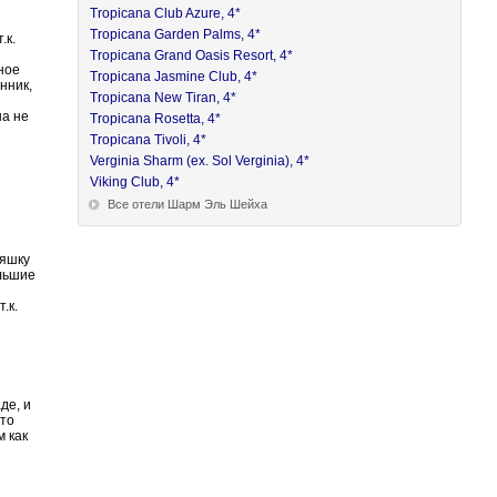
Tropicana Club Azure, 4*
Tropicana Garden Palms, 4*
.к.
и
Tropicana Grand Oasis Resort, 4*
ное
Tropicana Jasmine Club, 4*
нник,
Tropicana New Tiran, 4*
на не
Tropicana Rosetta, 4*
Tropicana Tivoli, 4*
Verginia Sharm (ex. Sol Verginia), 4*
Viking Club, 4*
Все отели Шарм Эль Шейха
няшку
ольшие
.к.
де, и
что
м как