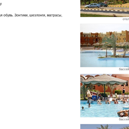
у
я обувь. Зонтики, шезлонги, матрасы,
оте
бассе
бассе