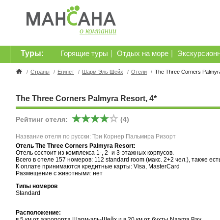
о компании
Туры:
|
|
Горящие туры
Отдых на море
Экскурсион
/
Страны
/
Египет
/
Шарм Эль Шейх
/
Отели
/
The Three Corners Palmyra
The Three Corners Palmyra Resort, 4*
Рейтинг отеля:
(4)
Название отеля по русски: Три Корнер Пальмира Ризорт
Отель The Three Corners Palmyra Resort:
Отель состоит из комплекса 1-, 2- и 3-этажных корпусов.
Всего в отеле 157 номеров: 112 standard room (макс. 2+2 чел.), также есть
К оплате принимаются кредитные карты: Visa, MasterCard
Размещение с животными: нет
Типы номеров
Standard
Расположение:
в 5 км от аэропорта Шарм-эль-Шейх и в 20 км от бухты Naama Bay.