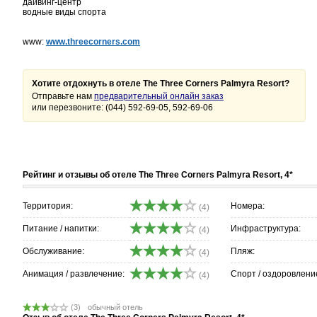
дайвинг-центр
водные виды спорта
www:
www.threecorners.com
Хотите отдохнуть в отеле The Three Corners Palmyra Resort?
Отправьте нам
предварительный онлайн заказ
или перезвоните: (044) 592-69-05, 592-69-06
Рейтинг и отзывы об отеле The Three Corners Palmyra Resort, 4*
Территория:
Номера:
(4)
Питание / напитки:
Инфраструктура:
(4)
Обслуживание:
Пляж:
(4)
Анимация / развлечение:
Спорт / оздоровлени
(4)
(3)
обычный отель