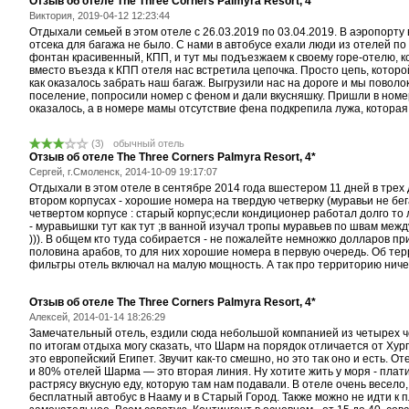
Отзыв об отеле The Three Corners Palmyra Resort, 4*
Виктория, 2019-04-12 12:23:44
Отдыхали семьей в этом отеле с 26.03.2019 по 03.04.2019. В аэропорту 
отсека для багажа не было. С нами в автобусе ехали люди из отелей по
фонтан красивенный, КПП, и тут мы подъезжаем к своему горе-отелю, 
вместо въезда к КПП отеля нас встретила цепочка. Просто цепь, котор
как оказалось забрать наш багаж. Выгрузили нас на дороге и мы поволо
поселение, попросили номер с феном и дали вкусняшку. Пришли в номе
оказалось, а в номере мамы отсутствие фена подкрепила лужа, которая 
(3)
обычный отель
Отзыв об отеле The Three Corners Palmyra Resort, 4*
Сергей, г.Смоленск, 2014-10-09 19:17:07
Отдыхали в этом отеле в сентябре 2014 года вшестером 11 дней в трех
втором корпусах - хорошие номера на твердую четверку (муравьи не бега
четвертом корпусе : старый корпус;если кондиционер работал долго то
- муравьишки тут как тут ;в ванной изучал тропы муравьев по швам межд
))). В общем кто туда собирается - не пожалейте немножко долларов при
половина арабов, то для них хорошие номера в первую очередь. Об терр
фильтры отель включал на малую мощность. А так про территорию ничего
Отзыв об отеле The Three Corners Palmyra Resort, 4*
Алексей, 2014-01-14 18:26:29
Замечательный отель, ездили сюда небольшой компанией из четырех чело
по итогам отдыха могу сказать, что Шарм на порядок отличается от Хург
это европейский Египет. Звучит как-то смешно, но это так оно и есть. О
и 80% отелей Шарма — это вторая линия. Ну хотите жить у моря - плати
растрясу вкусную еду, которую там нам подавали. В отеле очень весело
бесплатный автобус в Нааму и в Старый Город. Также можно не идти к п