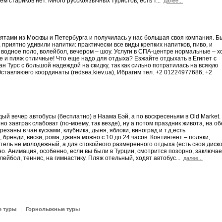
ем стариков нет. Много русскоязычных туристов, есть т...
далее...
бятами из Москвы и Петербурга и получилась у нас большая своя компания. Б
приятно удивили напитки: практически все виды крепких напитков, пиво, и
 водное поло, волейбол, вечером – шоу. Услуги в СПА-центре нормальные – 
ре и пляж отличные! Что еще надо для отдыха? Езжайте отдыхать в Египет с
 Турс с большой надеждой на скидку, так как сильно потратилась на всякую
Оставляюего координаты (redsea.kiev.ua), Ибрагим тел. +2 01224977686; +2
ый вечер автобусы (бесплатно) в Наама Бэй, а по воскресеньям в Old Market.
но завтрак слабоват (по-моему, так везде), ну а потом праздник живота, на о
езаны в чан кусками, клубника, дыня, яблоки, виноград и т.д,есть
 бренди, виски, рома, джина можно с 10 до 24 часов. Контингент – поляки,
тель не молодежный, а для спокойного размеренного отдыха (есть своя диско
о. Анимация, особенно, если вы были в Турции, смотрится позорно, заключае
йбол, теннис, на гимнастику. Пляж отельный, ходят автобус...
далее...
е туры
|
Горнолыжные туры