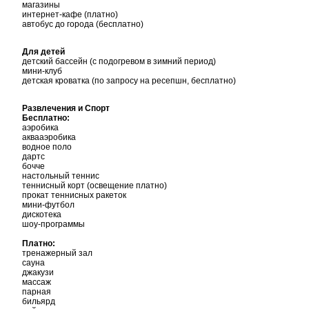
магазины
интернет-кафе (платно)
автобус до города (бесплатно)
Для детей
детский бассейн (с подогревом в зимний период)
мини-клуб
детская кроватка (по запросу на ресепшн, бесплатно)
Развлечения и Спорт
Бесплатно:
аэробика
аквааэробика
водное поло
дартс
бочче
настольный теннис
теннисный корт (освещение платно)
прокат теннисных ракеток
мини-футбол
дискотека
шоу-программы
Платно:
тренажерный зал
сауна
джакузи
массаж
парная
бильярд