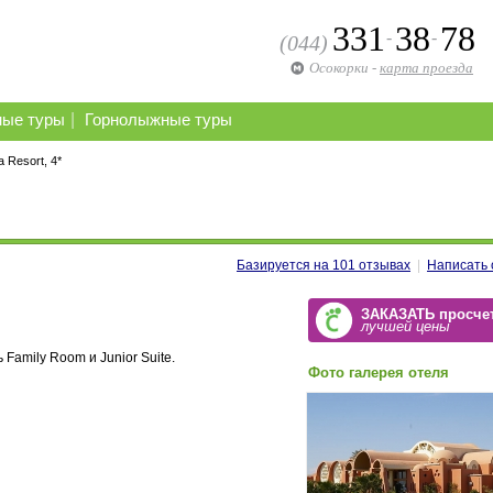
331
38
78
-
-
(044)
Осокорки
-
карта проезда
|
ные туры
Горнолыжные туры
 Resort, 4*
Базируется на
101
отзывах
|
Написать 
ЗАКАЗАТЬ просче
лучшей цены
 Family Room и Junior Suite.
Фото галерея отеля