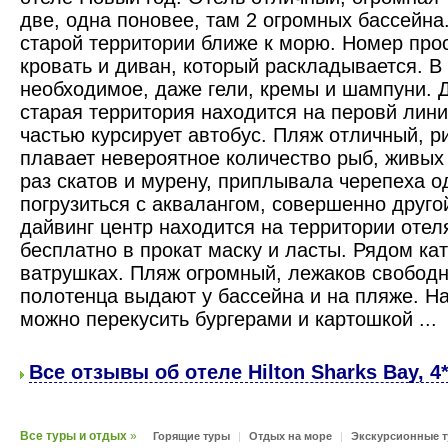
две, одна поновее, там 2 огромных бассейна
старой территории ближе к морю. Номер прос
кровать и диван, который раскладывается. В
необходимое, даже гели, кремы и шампуни. 
старая территория находится на перовй лини
частью курсирует автобус. Пляж отличный, 
плавает невероятное количество рыб, живых
раз скатов и мурену, приплывала черепеха о
погрузиться с аквалангом, совершенно друг
дайвинг центр находится на территории отел
бесплатно в прокат маску и ласты. Рядом ка
ватрушках. Пляж огромный, лежаков свободн
полотенца выдают у бассейна и на пляже. На
можно перекусить бургерами и картошкой ..
Все отзывы об отеле Hilton Sharks Bay, 4
Все туры и отдых
»
Горящие туры
|
Отдых на море
|
Экскурсионные 