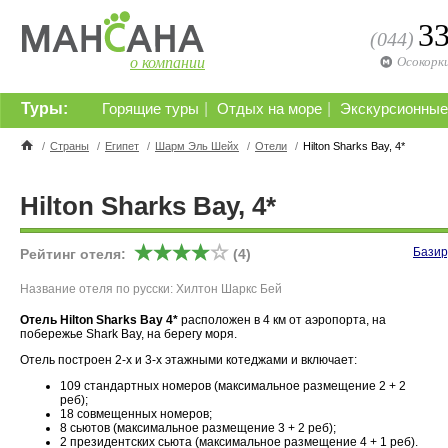
3
(044)
о компании
Осокорк
Туры:
|
|
Горящие туры
Отдых на море
Экскурсионные
/
Страны
/
Египет
/
Шарм Эль Шейх
/
Отели
/
Hilton Sharks Bay, 4*
Hilton Sharks Bay, 4*
Базир
Рейтинг отеля:
(4)
Название отеля по русски: Хилтон Шаркс Бей
Отель Hilton Sharks Bay 4*
расположен в 4 км от аэропорта, на
побережье Shark Bay, на берегу моря.
Отель построен 2-х и 3-х этажными котеджами и включает:
109 стандартных номеров (максимальное размещение 2 + 2
реб);
18 совмещенных номеров;
8 сьютов (максимальное размещение 3 + 2 реб);
2 президентских сьюта (максимальное размещение 4 + 1 реб).