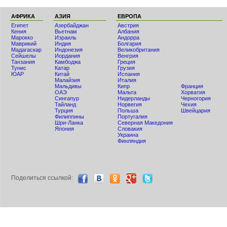
АФРИКА
АЗИЯ
ЕВРОПА
Египет
Азербайджан
Австрия
Кения
Вьетнам
Албания
Мaрокко
Израиль
Андорра
Маврикий
Индия
Болгария
Мадагаскар
Индонезия
Великобритания
Сейшелы
Иордания
Венгрия
Танзания
Камбоджа
Греция
Тунис
Катар
Грузия
ЮАР
Китай
Испания
Малайзия
Италия
Мальдивы
Кипр
Франция
ОАЭ
Мальта
Хорватия
Сингапур
Нидерланды
Черногория
Тайланд
Норвегия
Чехия
Турция
Польша
Швейцария
Филиппины
Португалия
Шри-Ланка
Северная Македония
Япония
Словакия
Украина
Финляндия
Поделиться ccылкой: