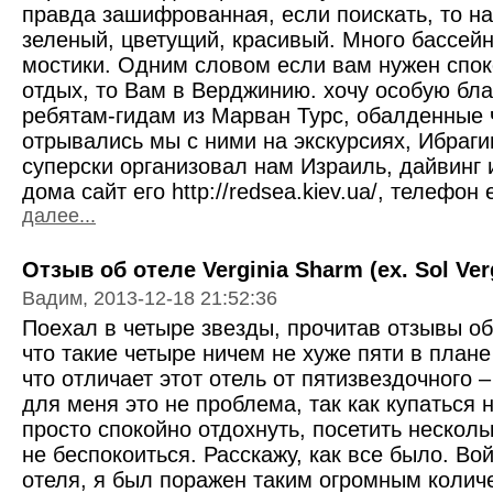
правда зашифрованная, если поискать, то н
зеленый, цветущий, красивый. Много бассей
мостики. Одним словом если вам нужен спо
отдых, то Вам в Верджинию. хочу особую бл
ребятам-гидам из Марван Турс, обалденные 
отрывались мы с ними на экскурсиях, Ибраги
суперски организовал нам Израиль, дайвинг
дома сайт его http://redsea.kiev.ua/, телефо
далее...
Отзыв об отеле Verginia Sharm (ex. Sol Verg
Вадим, 2013-12-18 21:52:36
Поехал в четыре звезды, прочитав отзывы об
что такие четыре ничем не хуже пяти в план
что отличает этот отель от пятизвездочного 
для меня это не проблема, так как купаться 
просто спокойно отдохнуть, посетить несколь
не беспокоиться. Расскажу, как все было. Во
отеля, я был поражен таким огромным колич