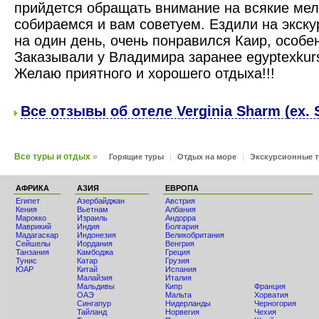
прийдется обращать внимание на всякие мел
собираемся и вам советуем. Ездили на экску
на один день, очень понравился Каир, особ
Заказывали у Владимира заранее egyptexkur
Желаю приятного и хорошего отдыха!!!
Все отзывы об отеле Verginia Sharm (ex. So
Все туры и отдых
»
Горящие туры
|
Отдых на море
|
Экскурсионные 
АФРИКА
АЗИЯ
ЕВРОПА
Египет
Азербайджан
Австрия
Кения
Вьетнам
Албания
Мaрокко
Израиль
Андорра
Маврикий
Индия
Болгария
Мадагаскар
Индонезия
Великобритания
Сейшелы
Иордания
Венгрия
Танзания
Камбоджа
Греция
Тунис
Катар
Грузия
ЮАР
Китай
Испания
Малайзия
Италия
Мальдивы
Кипр
Франция
ОАЭ
Мальта
Хорватия
Сингапур
Нидерланды
Черногория
Тайланд
Норвегия
Чехия