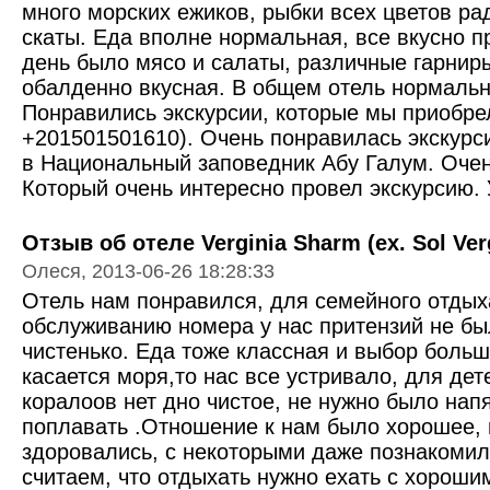
много морских ежиков, рыбки всех цветов ра
скаты. Еда вполне нормальная, все вкусно 
день было мясо и салаты, различные гарнир
обалденно вкусная. В общем отель нормальн
Понравились экскурсии, которые мы приобрел
+201501501610). Очень понравилась экскурси
в Национальный заповедник Абу Галум. Очен
Который очень интересно провел экскурсию.
Отзыв об отеле Verginia Sharm (ex. Sol Verg
Олеся, 2013-06-26 18:28:33
Отель нам понравился, для семейного отдых
обслуживанию номера у нас притензий не бы
чистенько. Еда тоже классная и выбор больш
касается моря,то нас все устривало, для дет
коралоов нет дно чистое, не нужно было нап
поплавать .Отношение к нам было хорошее, 
здоровались, с некоторыми даже познакоми
считаем, что отдыхать нужно ехать с хороши