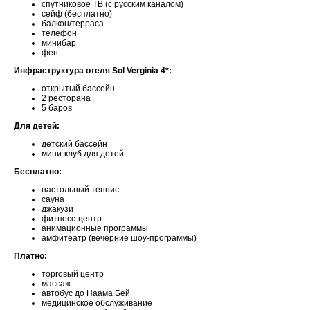
спутниковое ТВ (с русским каналом)
сейф (бесплатно)
балкон/терраса
телефон
минибар
фен
Инфраструктура отеля Sol Verginia 4*:
открытый бассейн
2 ресторана
5 баров
Для детей:
детский бассейн
мини-клуб для детей
Бесплатно:
настольный теннис
сауна
джакузи
фитнесс-центр
анимационные программы
амфитеатр (вечерние шоу-программы)
Платно:
торговый центр
массаж
автобус до Наама Бей
медицинское обслуживание