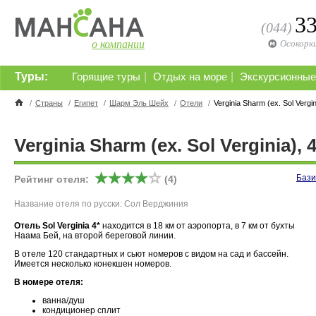
3
(044)
о компании
Осокорк
Туры:
|
|
Горящие туры
Отдых на море
Экскурсионные
/
Страны
/
Египет
/
Шарм Эль Шейх
/
Отели
/
Verginia Sharm (ex. Sol Vergin
Verginia Sharm (ex. Sol Verginia), 4
Бази
Рейтинг отеля:
(4)
Название отеля по русски: Сол Верджиния
Отель Sol Verginia 4*
находится в 18 км от аэропорта, в 7 км от бухты
Наама Бей, на второй береговой линии.
В отеле 120 стандартных и сьют номеров с видом на сад и бассейн.
Имеется несколько конекшен номеров.
В номере отеля:
ванна/душ
кондиционер сплит