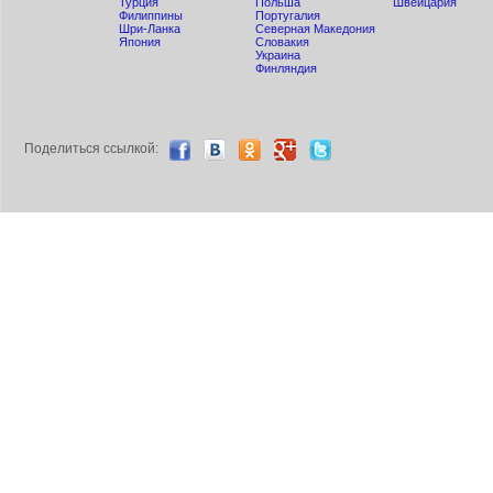
Турция
Польша
Швейцария
Филиппины
Португалия
Шри-Ланка
Северная Македония
Япония
Словакия
Украина
Финляндия
Поделиться ccылкой: