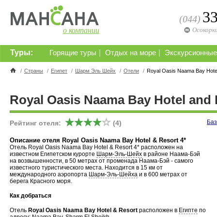
3
(044)
о компании
Осокорк
Туры:
|
|
Горящие туры
Отдых на море
Экскурсионные
/
Страны
/
Египет
/
Шарм Эль Шейх
/
Отели
/
Royal Oasis Naama Bay Hotel
Royal Oasis Naama Bay Hotel and R
Баз
Рейтинг отеля:
(4)
Описание отеля Royal Oasis Naama Bay Hotel & Resort 4*
Отель Royal Oasis Naama Bay Hotel & Resort 4* расположен на
известном Египетском курорте
Шарм-Эль-Шейх
в районе Наама-Бэй
на возвышенности, в 50 метрах от променада Наама-Бэй - самого
известного туристического места. Находится в 15 км от
международного аэропорта
Шарм-Эль-Шейха
и в 600 метрах от
берега Красного моря.
Как добраться
Отель
Royal Oasis Naama Bay Hotel & Resort
расположен в
Египте
по
адресу: Naama Bay, Sharm El Sheikh