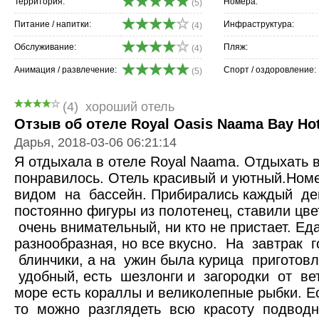
Территория:
Номера:
(5)
Питание / напитки:
Инфраструктура:
(4)
Обслуживание:
Пляж:
(4)
Анимация / развлечение:
Спорт / оздоровление:
(5)
(4)
хороший отель
Отзыв об отеле Royal Oasis Naama Bay Hote
Дарья, 2018-03-06 06:21:14
Я отдыхала в отеле Royal Naama. Отдыхать
понравилось. Отель красивый и уютный.Ном
видом на бассейн. Прибирались каждый де
постоянно фигуры из полотенец, ставили цве
очень внимательный, ни кто не пристает. Ед
разнообразная, но все вкусно. На завтрак 
блинчики, а на ужин была курица приготов
удобный, есть шезлонги и загородки от ве
море есть кораллы и великолепные рыбки. Е
то можно разглядеть всю красоту подводно