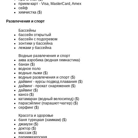
прием карт - Visa, MasterCard, Amex
сейф
химчистка ($)
Развлечения и спорт
Бассейны
бассейн открытый
бассейн с подогревом
зонтики у бассейна
лежаки у бассейна
Водные развлечения и спорт
аква аэробика (водная гимнастика)
банан ($)
водное поло
водные лыжи ($)
водные развлечения и спорт ($)
дайвинг - курсы подвод.плавания ($)
дайвинг - прокат снаряжения ($)
дайвинг ($)
каноэ ($)
катамаран (водный велосипед) ($)
парасэйлинг (парашют+катер) ($)
серфинг ($)
Красота и здоровье
баня турецкая (хаммам) ($)
джакузи ($)
доктор ($)
массаж ($)
парикмахерская