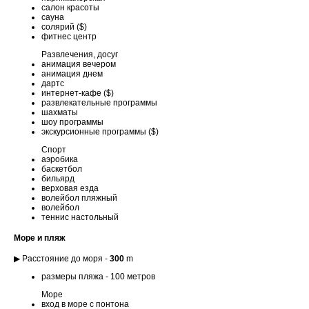
салон красоты
сауна
солярий ($)
фитнес центр
Развлечения, досуг
анимация вечером
анимация днем
дартс
интернет-кафе ($)
развлекательные программы
шахматы
шоу программы
экскурсионные программы ($)
Спорт
аэробика
баскетбол
бильярд
верховая езда
волейбол пляжный
волейбол
теннис настольный
Море и пляж
▶ Расстояние до моря -
300
m
размеры пляжа - 100 метров
Море
вход в море с понтона