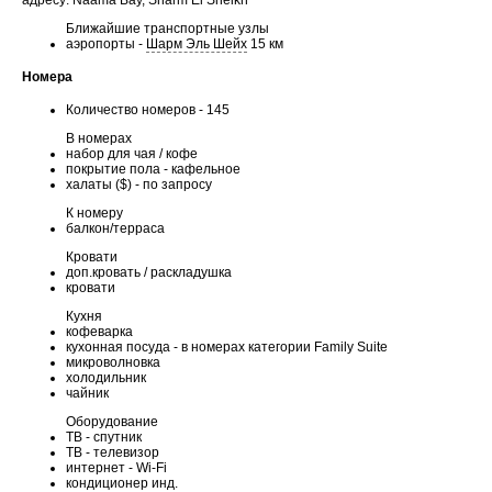
Ближайшие транспортные узлы
аэропорты -
Шарм Эль Шейх
15 км
Номера
Количество номеров - 145
В номерах
набор для чая / кофе
покрытие пола - кафельное
халаты ($) - по запросу
К номеру
балкон/терраса
Кровати
доп.кровать / раскладушка
кровати
Кухня
кофеварка
кухонная посуда - в номерах категории Family Suite
микроволновка
холодильник
чайник
Оборудование
ТВ - спутник
ТВ - телевизор
интернет - Wi-Fi
кондиционер инд.