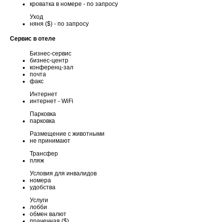
кроватка в номере - по запросу
Уход
няня ($) - по запросу
Сервис в отеле
Бизнес-сервис
бизнес-центр
конференц-зал
почта
факс
Интернет
интернет - WiFi
Парковка
парковка
Размещение с животными
не принимают
Трансфер
пляж
Условия для инвалидов
номера
удобства
Услуги
лобби
обмен валют
прачечная ($)