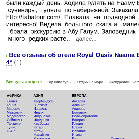
были каждый день. Ходила гулять на Нааму 
сувениры, гуляла по набережной. Заказала
http://tabatour.com/. Плавала на подводной
интересно! Видела большого ската и мален
брала экскурсию в Абу Галум. Заповедник 
много редких расте...
далее...
Все отзывы об отеле Royal Oasis Naama B
4*
(1)
Все туры и отдых
»
Горящие туры
|
Отдых на море
|
Экскурсионные 
АФРИКА
АЗИЯ
ЕВРОПА
Египет
Азербайджан
Австрия
Кения
Вьетнам
Албания
Мaрокко
Израиль
Андорра
Маврикий
Индия
Болгария
Мадагаскар
Индонезия
Великобритания
Сейшелы
Иордания
Венгрия
Танзания
Камбоджа
Греция
Тунис
Катар
Грузия
ЮАР
Китай
Испания
Малайзия
Италия
Мальдивы
Кипр
Франция