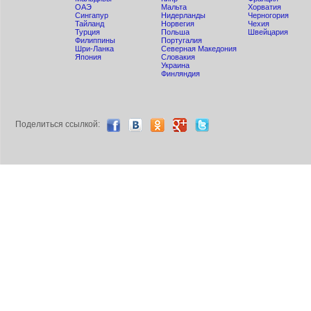
ОАЭ
Мальта
Хорватия
Сингапур
Нидерланды
Черногория
Тайланд
Норвегия
Чехия
Турция
Польша
Швейцария
Филиппины
Португалия
Шри-Ланка
Северная Македония
Япония
Словакия
Украина
Финляндия
Поделиться ccылкой: