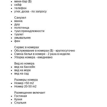
мини-бар ($)
сейф
телефон
утюг, доска - по запросу
Санузел
ванна
душ
полотенца
туал.принадлежности
туалет
умывальник
фен
Сервис в номерах
Обслуживание в номерах ($) - круглосуточно
Смена белья в номере - 2 раза в неделю
Уборка номера - ежедневно
Вид из номера
вид на бассейн
вид на море
вид на сад
Размеры номера
Номер >50 m2
Номер 20-50 m2
Размещение включает
Гостиная
Кухня
Спальня